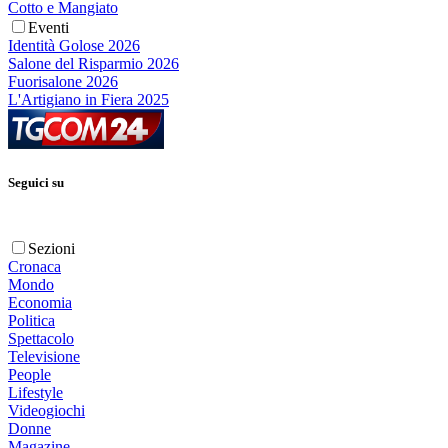
Cotto e Mangiato
Eventi
Identità Golose 2026
Salone del Risparmio 2026
Fuorisalone 2026
L'Artigiano in Fiera 2025
Seguici su
Sezioni
Cronaca
Mondo
Economia
Politica
Spettacolo
Televisione
People
Lifestyle
Videogiochi
Donne
Magazine