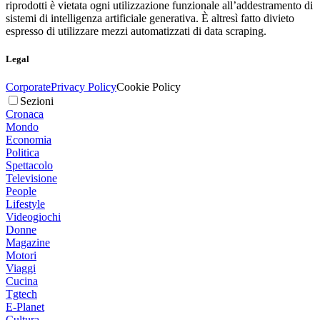
riprodotti è vietata ogni utilizzazione funzionale all’addestramento di
sistemi di intelligenza artificiale generativa. È altresì fatto divieto
espresso di utilizzare mezzi automatizzati di data scraping.
Legal
Corporate
Privacy Policy
Cookie Policy
Sezioni
Cronaca
Mondo
Economia
Politica
Spettacolo
Televisione
People
Lifestyle
Videogiochi
Donne
Magazine
Motori
Viaggi
Cucina
Tgtech
E-Planet
Cultura