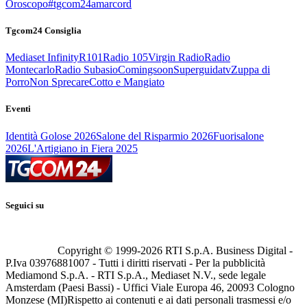
Oroscopo
#tgcom24amarcord
Tgcom24 Consiglia
Mediaset Infinity
R101
Radio 105
Virgin Radio
Radio
Montecarlo
Radio Subasio
Comingsoon
Superguidatv
Zuppa di
Porro
Non Sprecare
Cotto e Mangiato
Eventi
Identità Golose 2026
Salone del Risparmio 2026
Fuorisalone
2026
L'Artigiano in Fiera 2025
Seguici su
Copyright © 1999-
2026
RTI S.p.A. Business Digital -
P.Iva 03976881007 - Tutti i diritti riservati - Per la pubblicità
Mediamond S.p.A. - RTI S.p.A., Mediaset N.V., sede legale
Amsterdam (Paesi Bassi) - Uffici Viale Europa 46, 20093 Cologno
Monzese (MI)
Rispetto ai contenuti e ai dati personali trasmessi e/o