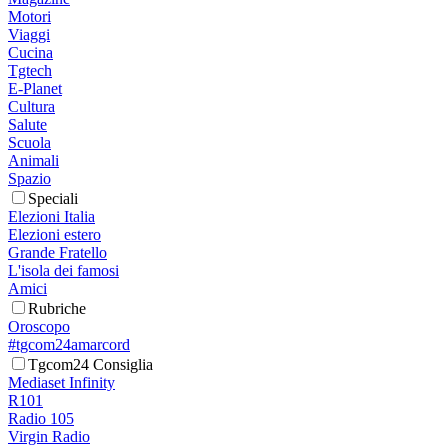
Motori
Viaggi
Cucina
Tgtech
E-Planet
Cultura
Salute
Scuola
Animali
Spazio
Speciali
Elezioni Italia
Elezioni estero
Grande Fratello
L'isola dei famosi
Amici
Rubriche
Oroscopo
#tgcom24amarcord
Tgcom24 Consiglia
Mediaset Infinity
R101
Radio 105
Virgin Radio