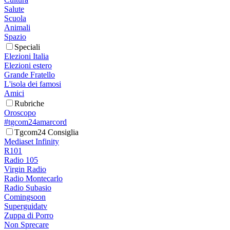
Salute
Scuola
Animali
Spazio
Speciali
Elezioni Italia
Elezioni estero
Grande Fratello
L'isola dei famosi
Amici
Rubriche
Oroscopo
#tgcom24amarcord
Tgcom24 Consiglia
Mediaset Infinity
R101
Radio 105
Virgin Radio
Radio Montecarlo
Radio Subasio
Comingsoon
Superguidatv
Zuppa di Porro
Non Sprecare