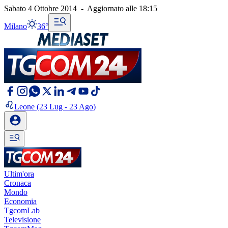
Sabato 4 Ottobre 2014
-
Aggiornato alle
18:15
Milano
36°
Leone
(23 Lug - 23 Ago)
Ultim'ora
Cronaca
Mondo
Economia
TgcomLab
Televisione