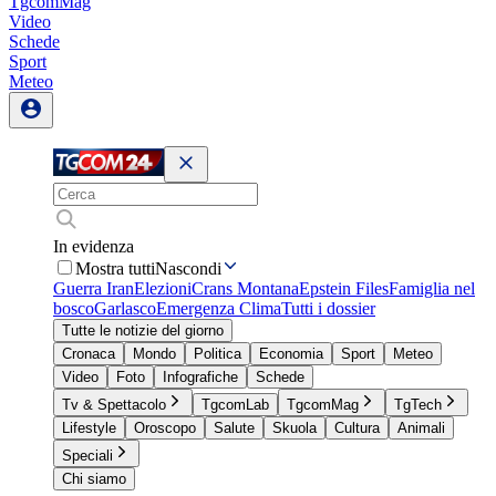
TgcomMag
Video
Schede
Sport
Meteo
In evidenza
Mostra tutti
Nascondi
Guerra Iran
Elezioni
Crans Montana
Epstein Files
Famiglia nel
bosco
Garlasco
Emergenza Clima
Tutti i dossier
Tutte le notizie del giorno
Cronaca
Mondo
Politica
Economia
Sport
Meteo
Video
Foto
Infografiche
Schede
Tv & Spettacolo
TgcomLab
TgcomMag
TgTech
Lifestyle
Oroscopo
Salute
Skuola
Cultura
Animali
Speciali
Chi siamo