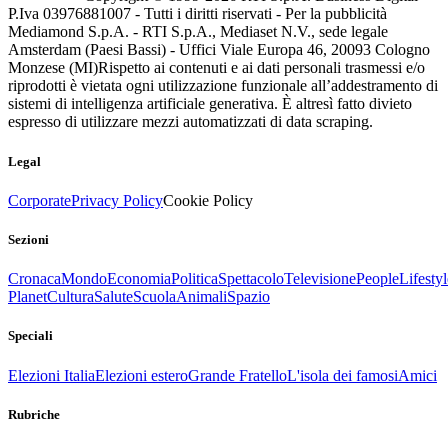
P.Iva 03976881007 - Tutti i diritti riservati - Per la pubblicità
Mediamond S.p.A. - RTI S.p.A., Mediaset N.V., sede legale
Amsterdam (Paesi Bassi) - Uffici Viale Europa 46, 20093 Cologno
Monzese (MI)
Rispetto ai contenuti e ai dati personali trasmessi e/o
riprodotti è vietata ogni utilizzazione funzionale all’addestramento di
sistemi di intelligenza artificiale generativa. È altresì fatto divieto
espresso di utilizzare mezzi automatizzati di data scraping.
Legal
Corporate
Privacy Policy
Cookie Policy
Sezioni
Cronaca
Mondo
Economia
Politica
Spettacolo
Televisione
People
Lifestyl
Planet
Cultura
Salute
Scuola
Animali
Spazio
Speciali
Elezioni Italia
Elezioni estero
Grande Fratello
L'isola dei famosi
Amici
Rubriche