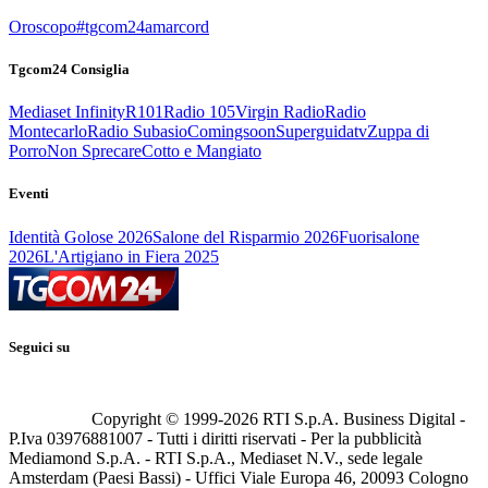
Oroscopo
#tgcom24amarcord
Tgcom24 Consiglia
Mediaset Infinity
R101
Radio 105
Virgin Radio
Radio
Montecarlo
Radio Subasio
Comingsoon
Superguidatv
Zuppa di
Porro
Non Sprecare
Cotto e Mangiato
Eventi
Identità Golose 2026
Salone del Risparmio 2026
Fuorisalone
2026
L'Artigiano in Fiera 2025
Seguici su
Copyright © 1999-
2026
RTI S.p.A. Business Digital -
P.Iva 03976881007 - Tutti i diritti riservati - Per la pubblicità
Mediamond S.p.A. - RTI S.p.A., Mediaset N.V., sede legale
Amsterdam (Paesi Bassi) - Uffici Viale Europa 46, 20093 Cologno