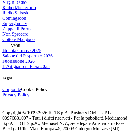
Virgin Radio
Radio Montecarlo
Radio Subasio
Comingsoon
Superguidatv
Zuppa di Porro
Non Sprecare
Cotto e Mangiato
Eventi
Identità Golose 2026
Salone del Risparmio 2026
Fuorisalone 2026
L'Artigiano in Fiera 2025
Legal
Corporate
Cookie Policy
Privacy Policy
Copyright © 1999-
2026
RTI S.p.A. Business Digital - P.Iva
03976881007 - Tutti i diritti riservati - Per la pubblicità Mediamond
S.p.A. - RTI S.p.A., Mediaset N.V., sede legale Amsterdam (Paesi
Bassi) - Uffici Viale Europa 46, 20093 Cologno Monzese (MI)