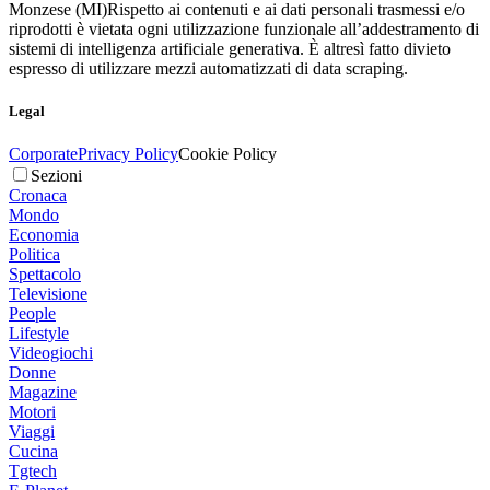
Monzese (MI)
Rispetto ai contenuti e ai dati personali trasmessi e/o
riprodotti è vietata ogni utilizzazione funzionale all’addestramento di
sistemi di intelligenza artificiale generativa. È altresì fatto divieto
espresso di utilizzare mezzi automatizzati di data scraping.
Legal
Corporate
Privacy Policy
Cookie Policy
Sezioni
Cronaca
Mondo
Economia
Politica
Spettacolo
Televisione
People
Lifestyle
Videogiochi
Donne
Magazine
Motori
Viaggi
Cucina
Tgtech