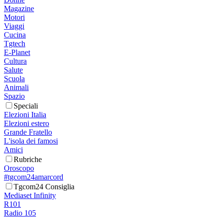
Magazine
Motori
Viaggi
Cucina
Tgtech
E-Planet
Cultura
Salute
Scuola
Animali
Spazio
Speciali
Elezioni Italia
Elezioni estero
Grande Fratello
L'isola dei famosi
Amici
Rubriche
Oroscopo
#tgcom24amarcord
Tgcom24 Consiglia
Mediaset Infinity
R101
Radio 105