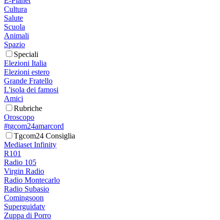
E-Planet
Cultura
Salute
Scuola
Animali
Spazio
Speciali
Elezioni Italia
Elezioni estero
Grande Fratello
L'isola dei famosi
Amici
Rubriche
Oroscopo
#tgcom24amarcord
Tgcom24 Consiglia
Mediaset Infinity
R101
Radio 105
Virgin Radio
Radio Montecarlo
Radio Subasio
Comingsoon
Superguidatv
Zuppa di Porro