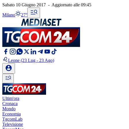
Sabato 10 Giugno 2017
-
Aggiornato alle
09:45
Milano
27°
Leone
(23 Lug - 23 Ago)
Ultim'ora
Cronaca
Mondo
Economia
TgcomLab
Televisione