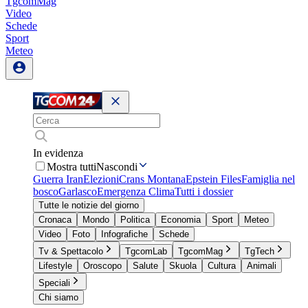
TgcomMag
Video
Schede
Sport
Meteo
In evidenza
Mostra tutti
Nascondi
Guerra Iran
Elezioni
Crans Montana
Epstein Files
Famiglia nel
bosco
Garlasco
Emergenza Clima
Tutti i dossier
Tutte le notizie del giorno
Cronaca
Mondo
Politica
Economia
Sport
Meteo
Video
Foto
Infografiche
Schede
Tv & Spettacolo
TgcomLab
TgcomMag
TgTech
Lifestyle
Oroscopo
Salute
Skuola
Cultura
Animali
Speciali
Chi siamo