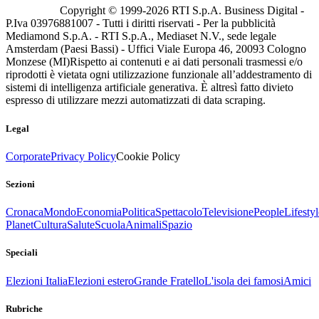
Copyright © 1999-
2026
RTI S.p.A. Business Digital -
P.Iva 03976881007 - Tutti i diritti riservati - Per la pubblicità
Mediamond S.p.A. - RTI S.p.A., Mediaset N.V., sede legale
Amsterdam (Paesi Bassi) - Uffici Viale Europa 46, 20093 Cologno
Monzese (MI)
Rispetto ai contenuti e ai dati personali trasmessi e/o
riprodotti è vietata ogni utilizzazione funzionale all’addestramento di
sistemi di intelligenza artificiale generativa. È altresì fatto divieto
espresso di utilizzare mezzi automatizzati di data scraping.
Legal
Corporate
Privacy Policy
Cookie Policy
Sezioni
Cronaca
Mondo
Economia
Politica
Spettacolo
Televisione
People
Lifestyl
Planet
Cultura
Salute
Scuola
Animali
Spazio
Speciali
Elezioni Italia
Elezioni estero
Grande Fratello
L'isola dei famosi
Amici
Rubriche