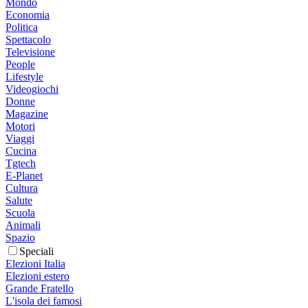
Mondo
Economia
Politica
Spettacolo
Televisione
People
Lifestyle
Videogiochi
Donne
Magazine
Motori
Viaggi
Cucina
Tgtech
E-Planet
Cultura
Salute
Scuola
Animali
Spazio
Speciali
Elezioni Italia
Elezioni estero
Grande Fratello
L'isola dei famosi