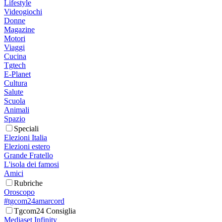
Lifestyle
Videogiochi
Donne
Magazine
Motori
Viaggi
Cucina
Tgtech
E-Planet
Cultura
Salute
Scuola
Animali
Spazio
Speciali
Elezioni Italia
Elezioni estero
Grande Fratello
L'isola dei famosi
Amici
Rubriche
Oroscopo
#tgcom24amarcord
Tgcom24 Consiglia
Mediaset Infinity