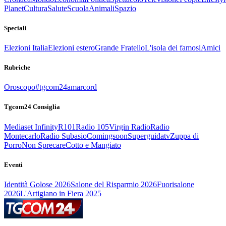
Planet
Cultura
Salute
Scuola
Animali
Spazio
Speciali
Elezioni Italia
Elezioni estero
Grande Fratello
L'isola dei famosi
Amici
Rubriche
Oroscopo
#tgcom24amarcord
Tgcom24 Consiglia
Mediaset Infinity
R101
Radio 105
Virgin Radio
Radio
Montecarlo
Radio Subasio
Comingsoon
Superguidatv
Zuppa di
Porro
Non Sprecare
Cotto e Mangiato
Eventi
Identità Golose 2026
Salone del Risparmio 2026
Fuorisalone
2026
L'Artigiano in Fiera 2025