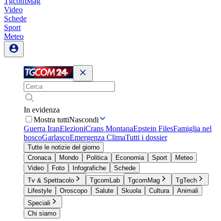
TgcomMag
Video
Schede
Sport
Meteo
In evidenza
Mostra tutti
Nascondi
Guerra Iran
Elezioni
Crans Montana
Epstein Files
Famiglia nel
bosco
Garlasco
Emergenza Clima
Tutti i dossier
Tutte le notizie del giorno
Cronaca
Mondo
Politica
Economia
Sport
Meteo
Video
Foto
Infografiche
Schede
Tv & Spettacolo
TgcomLab
TgcomMag
TgTech
Lifestyle
Oroscopo
Salute
Skuola
Cultura
Animali
Speciali
Chi siamo