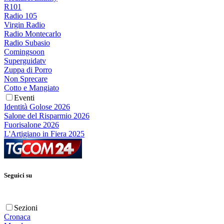
R101
Radio 105
Virgin Radio
Radio Montecarlo
Radio Subasio
Comingsoon
Superguidatv
Zuppa di Porro
Non Sprecare
Cotto e Mangiato
Eventi
Identità Golose 2026
Salone del Risparmio 2026
Fuorisalone 2026
L'Artigiano in Fiera 2025
Seguici su
Sezioni
Cronaca