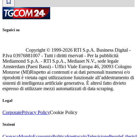
Seguici su
Copyright © 1999-
2026
RTI S.p.A. Business Digital -
P.Iva 03976881007 - Tutti i diritti riservati - Per la pubblicità
Mediamond S.p.A. - RTI S.p.A., Mediaset N.V., sede legale
Amsterdam (Paesi Bassi) - Uffici Viale Europa 46, 20093 Cologno
Monzese (MI)
Rispetto ai contenuti e ai dati personali trasmessi e/o
riprodotti è vietata ogni utilizzazione funzionale all’addestramento di
sistemi di intelligenza artificiale generativa. È altresì fatto divieto
espresso di utilizzare mezzi automatizzati di data scraping.
Legal
Corporate
Privacy Policy
Cookie Policy
Sezioni
Cronaca
Mondo
Economia
Politica
Spettacolo
Televisione
People
Lifestyl