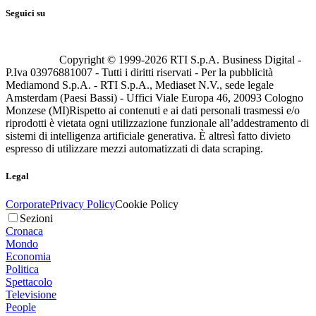
Seguici su
Copyright © 1999-
2026
RTI S.p.A. Business Digital -
P.Iva 03976881007 - Tutti i diritti riservati - Per la pubblicità
Mediamond S.p.A. - RTI S.p.A., Mediaset N.V., sede legale
Amsterdam (Paesi Bassi) - Uffici Viale Europa 46, 20093 Cologno
Monzese (MI)
Rispetto ai contenuti e ai dati personali trasmessi e/o
riprodotti è vietata ogni utilizzazione funzionale all’addestramento di
sistemi di intelligenza artificiale generativa. È altresì fatto divieto
espresso di utilizzare mezzi automatizzati di data scraping.
Legal
Corporate
Privacy Policy
Cookie Policy
Sezioni
Cronaca
Mondo
Economia
Politica
Spettacolo
Televisione
People