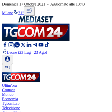
Domenica 17 Ottobre 2021
-
Aggiornato alle
13:43
Milano
31°
Leone
(23 Lug - 23 Ago)
Ultim'ora
Cronaca
Mondo
Economia
TgcomLab
Televisione