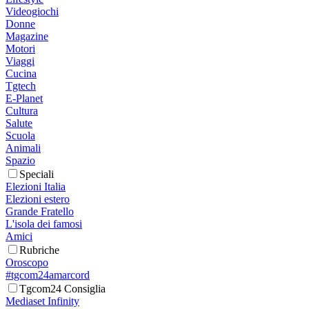
Videogiochi
Donne
Magazine
Motori
Viaggi
Cucina
Tgtech
E-Planet
Cultura
Salute
Scuola
Animali
Spazio
Speciali
Elezioni Italia
Elezioni estero
Grande Fratello
L'isola dei famosi
Amici
Rubriche
Oroscopo
#tgcom24amarcord
Tgcom24 Consiglia
Mediaset Infinity