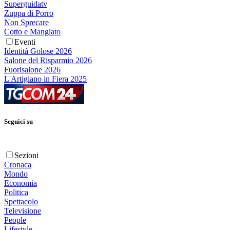
Superguidatv
Zuppa di Porro
Non Sprecare
Cotto e Mangiato
Eventi
Identità Golose 2026
Salone del Risparmio 2026
Fuorisalone 2026
L'Artigiano in Fiera 2025
Seguici su
Sezioni
Cronaca
Mondo
Economia
Politica
Spettacolo
Televisione
People
Lifestyle