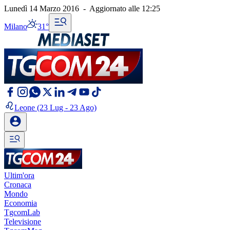
Lunedì 14 Marzo 2016
-
Aggiornato alle
12:25
Milano
31°
Leone
(23 Lug - 23 Ago)
Ultim'ora
Cronaca
Mondo
Economia
TgcomLab
Televisione