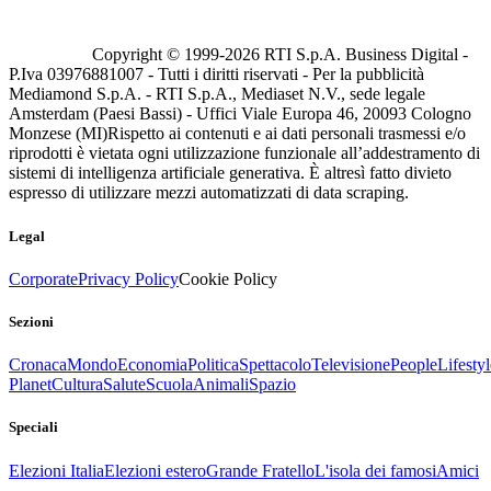
Copyright © 1999-
2026
RTI S.p.A. Business Digital -
P.Iva 03976881007 - Tutti i diritti riservati - Per la pubblicità
Mediamond S.p.A. - RTI S.p.A., Mediaset N.V., sede legale
Amsterdam (Paesi Bassi) - Uffici Viale Europa 46, 20093 Cologno
Monzese (MI)
Rispetto ai contenuti e ai dati personali trasmessi e/o
riprodotti è vietata ogni utilizzazione funzionale all’addestramento di
sistemi di intelligenza artificiale generativa. È altresì fatto divieto
espresso di utilizzare mezzi automatizzati di data scraping.
Legal
Corporate
Privacy Policy
Cookie Policy
Sezioni
Cronaca
Mondo
Economia
Politica
Spettacolo
Televisione
People
Lifestyl
Planet
Cultura
Salute
Scuola
Animali
Spazio
Speciali
Elezioni Italia
Elezioni estero
Grande Fratello
L'isola dei famosi
Amici