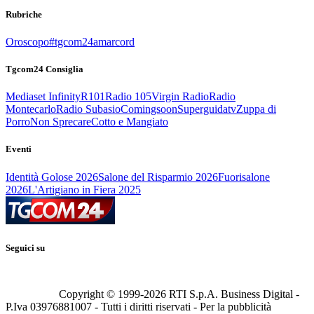
Rubriche
Oroscopo
#tgcom24amarcord
Tgcom24 Consiglia
Mediaset Infinity
R101
Radio 105
Virgin Radio
Radio
Montecarlo
Radio Subasio
Comingsoon
Superguidatv
Zuppa di
Porro
Non Sprecare
Cotto e Mangiato
Eventi
Identità Golose 2026
Salone del Risparmio 2026
Fuorisalone
2026
L'Artigiano in Fiera 2025
Seguici su
Copyright © 1999-
2026
RTI S.p.A. Business Digital -
P.Iva 03976881007 - Tutti i diritti riservati - Per la pubblicità