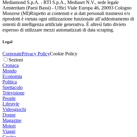
Mediamond S.p.A. - RTI S.p.A., Mediaset N.V., sede legale
Amsterdam (Paesi Bassi) - Uffici Viale Europa 46, 20093 Cologno
Monzese (MI)
Rispetto ai contenuti e ai dati personali trasmessi e/o
riprodotti è vietata ogni utilizzazione funzionale all’addestramento di
sistemi di intelligenza artificiale generativa. È altresì fatto divieto
espresso di utilizzare mezzi automatizzati di data scraping.
Legal
Corporate
Privacy Policy
Cookie Policy
Sezioni
Cronaca
Mondo
Economia
Politica
Spettacolo
Televisione
People
Lifestyle
Videogiochi
Donne
Magazine
Motori
Viaggi
Cucina