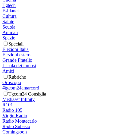
Tgtech
E-Planet
Cultura
Salute
Scuola
Animali
Spazio
Speciali
Elezioni Italia
Elezioni estero
Grande Fratello
L'isola dei famosi
Amici
Rubriche
Oroscopo
#tgcom24amarcord
Tgcom24 Consiglia
Mediaset Infinity
R101
Radio 105
Virgin Radio
Radio Montecarlo
Radio Subasio
Comingsoon