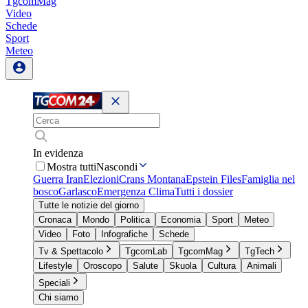
TgcomMag
Video
Schede
Sport
Meteo
In evidenza
Mostra tutti
Nascondi
Guerra Iran
Elezioni
Crans Montana
Epstein Files
Famiglia nel
bosco
Garlasco
Emergenza Clima
Tutti i dossier
Tutte le notizie del giorno
Cronaca
Mondo
Politica
Economia
Sport
Meteo
Video
Foto
Infografiche
Schede
Tv & Spettacolo
TgcomLab
TgcomMag
TgTech
Lifestyle
Oroscopo
Salute
Skuola
Cultura
Animali
Speciali
Chi siamo