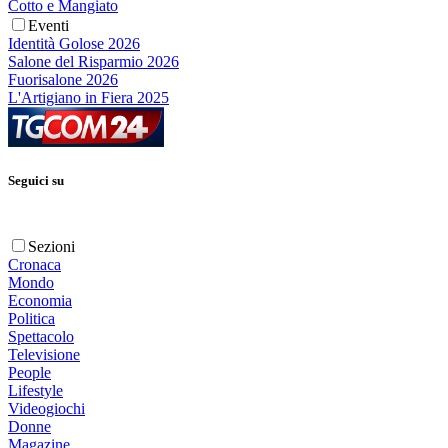
Cotto e Mangiato
Eventi
Identità Golose 2026
Salone del Risparmio 2026
Fuorisalone 2026
L'Artigiano in Fiera 2025
Seguici su
Sezioni
Cronaca
Mondo
Economia
Politica
Spettacolo
Televisione
People
Lifestyle
Videogiochi
Donne
Magazine