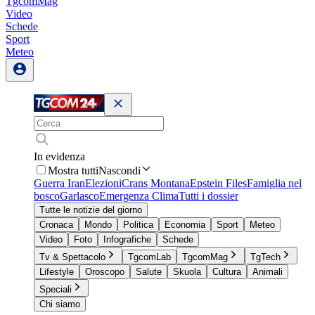
TgcomMag
Video
Schede
Sport
Meteo
In evidenza
Mostra tutti
Nascondi
Guerra Iran
Elezioni
Crans Montana
Epstein Files
Famiglia nel
bosco
Garlasco
Emergenza Clima
Tutti i dossier
Tutte le notizie del giorno
Cronaca
Mondo
Politica
Economia
Sport
Meteo
Video
Foto
Infografiche
Schede
Tv & Spettacolo
TgcomLab
TgcomMag
TgTech
Lifestyle
Oroscopo
Salute
Skuola
Cultura
Animali
Speciali
Chi siamo