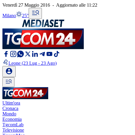
Venerdì 27 Maggio 2016
-
Aggiornato alle
11:22
Milano
25°
Leone
(23 Lug - 23 Ago)
Ultim'ora
Cronaca
Mondo
Economia
TgcomLab
Televisione