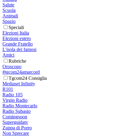
Salute
Scuola
Animali
Spazio
Speciali
Elezioni Italia
Elezioni estero
Grande Fratello
L'isola dei famosi
Amici
Rubriche
Oroscopo
#tgcom24amarcord
Tgcom24 Consiglia
Mediaset Infinity
R101
Radio 105
Virgin Radio
Radio Montecarlo
Radio Subasio
Comingsoon
Superguidatv
Zuppa di Porro
Non Sprecare