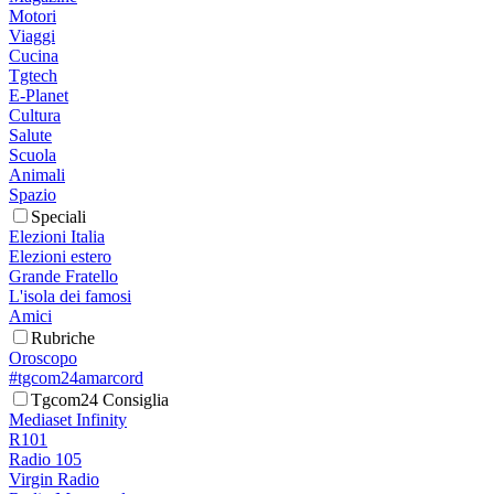
Motori
Viaggi
Cucina
Tgtech
E-Planet
Cultura
Salute
Scuola
Animali
Spazio
Speciali
Elezioni Italia
Elezioni estero
Grande Fratello
L'isola dei famosi
Amici
Rubriche
Oroscopo
#tgcom24amarcord
Tgcom24 Consiglia
Mediaset Infinity
R101
Radio 105
Virgin Radio