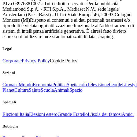
P.Iva 03976881007 - Tutti i diritti riservati - Per la pubblicità
Mediamond S.p.A. - RTI S.p.A., Mediaset N.V., sede legale
Amsterdam (Paesi Bassi) - Uffici Viale Europa 46, 20093 Cologno
Monzese (MI)
Rispetto ai contenuti e ai dati personali trasmessi e/o
riprodotti è vietata ogni utilizzazione funzionale all’addestramento di
sistemi di intelligenza artificiale generativa. È altresì fatto divieto
espresso di utilizzare mezzi automatizzati di data scraping.
Legal
Corporate
Privacy Policy
Cookie Policy
Sezioni
Cronaca
Mondo
Economia
Politica
Spettacolo
Televisione
People
Lifestyl
Planet
Cultura
Salute
Scuola
Animali
Spazio
Speciali
Elezioni Italia
Elezioni estero
Grande Fratello
L'isola dei famosi
Amici
Rubriche