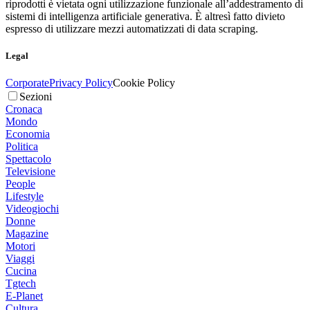
riprodotti è vietata ogni utilizzazione funzionale all’addestramento di
sistemi di intelligenza artificiale generativa. È altresì fatto divieto
espresso di utilizzare mezzi automatizzati di data scraping.
Legal
Corporate
Privacy Policy
Cookie Policy
Sezioni
Cronaca
Mondo
Economia
Politica
Spettacolo
Televisione
People
Lifestyle
Videogiochi
Donne
Magazine
Motori
Viaggi
Cucina
Tgtech
E-Planet
Cultura