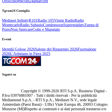
Oroscopo
#tgcom24amarcord
Tgcom24 Consiglia
Mediaset Infinity
R101
Radio 105
Virgin Radio
Radio
Montecarlo
Radio Subasio
Comingsoon
Superguidatv
Zuppa di
Porro
Non Sprecare
Cotto e Mangiato
Eventi
Identità Golose 2026
Salone del Risparmio 2026
Fuorisalone
2026
L'Artigiano in Fiera 2025
Seguici su
Copyright © 1999-
2026
RTI S.p.A. Business Digital -
P.Iva 03976881007 - Tutti i diritti riservati - Per la pubblicità
Mediamond S.p.A. - RTI S.p.A., Mediaset N.V., sede legale
Amsterdam (Paesi Bassi) - Uffici Viale Europa 46, 20093 Cologno
Monzese (MI)
Rispetto ai contenuti e ai dati personali trasmessi e/o