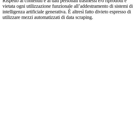
Rispetto ai contenuti e ai dati personali trasmessi e/o riprodotti è
vietata ogni utilizzazione funzionale all’addestramento di sistemi di
intelligenza artificiale generativa. È altresì fatto divieto espresso di
utilizzare mezzi automatizzati di data scraping.