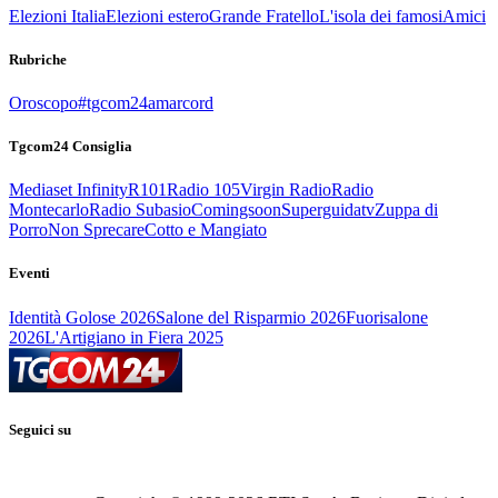
Elezioni Italia
Elezioni estero
Grande Fratello
L'isola dei famosi
Amici
Rubriche
Oroscopo
#tgcom24amarcord
Tgcom24 Consiglia
Mediaset Infinity
R101
Radio 105
Virgin Radio
Radio
Montecarlo
Radio Subasio
Comingsoon
Superguidatv
Zuppa di
Porro
Non Sprecare
Cotto e Mangiato
Eventi
Identità Golose 2026
Salone del Risparmio 2026
Fuorisalone
2026
L'Artigiano in Fiera 2025
Seguici su