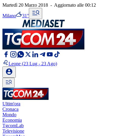
Martedì 20 Marzo 2018
-
Aggiornato alle
00:12
Milano
31°
Leone
(23 Lug - 23 Ago)
Ultim'ora
Cronaca
Mondo
Economia
TgcomLab
Televisione