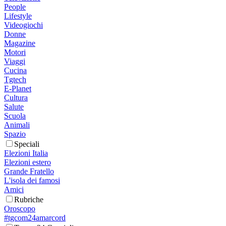
People
Lifestyle
Videogiochi
Donne
Magazine
Motori
Viaggi
Cucina
Tgtech
E-Planet
Cultura
Salute
Scuola
Animali
Spazio
Speciali
Elezioni Italia
Elezioni estero
Grande Fratello
L'isola dei famosi
Amici
Rubriche
Oroscopo
#tgcom24amarcord