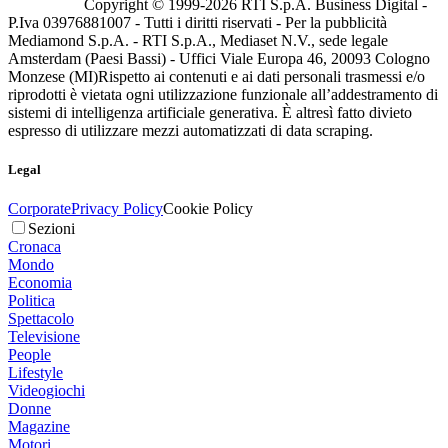
Copyright © 1999-
2026
RTI S.p.A. Business Digital -
P.Iva 03976881007 - Tutti i diritti riservati - Per la pubblicità
Mediamond S.p.A. - RTI S.p.A., Mediaset N.V., sede legale
Amsterdam (Paesi Bassi) - Uffici Viale Europa 46, 20093 Cologno
Monzese (MI)
Rispetto ai contenuti e ai dati personali trasmessi e/o
riprodotti è vietata ogni utilizzazione funzionale all’addestramento di
sistemi di intelligenza artificiale generativa. È altresì fatto divieto
espresso di utilizzare mezzi automatizzati di data scraping.
Legal
Corporate
Privacy Policy
Cookie Policy
Sezioni
Cronaca
Mondo
Economia
Politica
Spettacolo
Televisione
People
Lifestyle
Videogiochi
Donne
Magazine
Motori