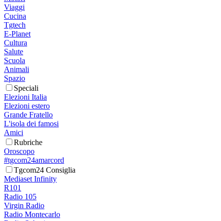
Viaggi
Cucina
Tgtech
E-Planet
Cultura
Salute
Scuola
Animali
Spazio
Speciali
Elezioni Italia
Elezioni estero
Grande Fratello
L'isola dei famosi
Amici
Rubriche
Oroscopo
#tgcom24amarcord
Tgcom24 Consiglia
Mediaset Infinity
R101
Radio 105
Virgin Radio
Radio Montecarlo