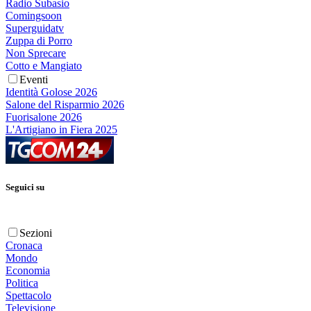
Radio Subasio
Comingsoon
Superguidatv
Zuppa di Porro
Non Sprecare
Cotto e Mangiato
Eventi
Identità Golose 2026
Salone del Risparmio 2026
Fuorisalone 2026
L'Artigiano in Fiera 2025
Seguici su
Sezioni
Cronaca
Mondo
Economia
Politica
Spettacolo
Televisione