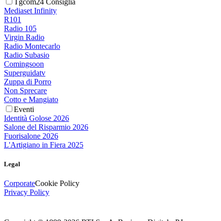
Tgcom24 Consiglia
Mediaset Infinity
R101
Radio 105
Virgin Radio
Radio Montecarlo
Radio Subasio
Comingsoon
Superguidatv
Zuppa di Porro
Non Sprecare
Cotto e Mangiato
Eventi
Identità Golose 2026
Salone del Risparmio 2026
Fuorisalone 2026
L'Artigiano in Fiera 2025
Legal
Corporate
Cookie Policy
Privacy Policy