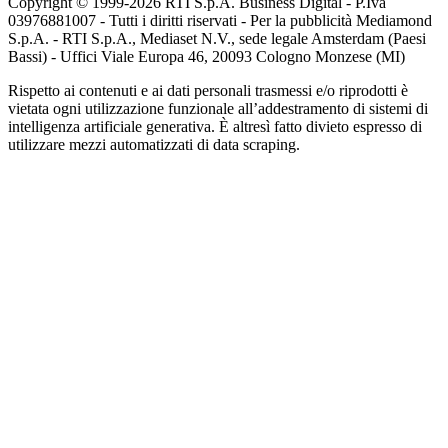
Copyright © 1999-
2026
RTI S.p.A. Business Digital - P.Iva
03976881007 - Tutti i diritti riservati - Per la pubblicità Mediamond
S.p.A. - RTI S.p.A., Mediaset N.V., sede legale Amsterdam (Paesi
Bassi) - Uffici Viale Europa 46, 20093 Cologno Monzese (MI)
Rispetto ai contenuti e ai dati personali trasmessi e/o riprodotti è
vietata ogni utilizzazione funzionale all’addestramento di sistemi di
intelligenza artificiale generativa. È altresì fatto divieto espresso di
utilizzare mezzi automatizzati di data scraping.