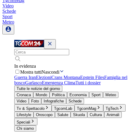
TgcomMag
Video
Schede
Sport
Meteo
In evidenza
Mostra tutti
Nascondi
Guerra Iran
Elezioni
Crans Montana
Epstein Files
Famiglia nel
bosco
Garlasco
Emergenza Clima
Tutti i dossier
Tutte le notizie del giorno
Cronaca
Mondo
Politica
Economia
Sport
Meteo
Video
Foto
Infografiche
Schede
Tv & Spettacolo
TgcomLab
TgcomMag
TgTech
Lifestyle
Oroscopo
Salute
Skuola
Cultura
Animali
Speciali
Chi siamo