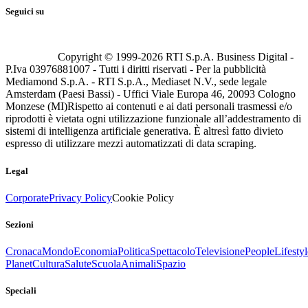
Seguici su
Copyright © 1999-
2026
RTI S.p.A. Business Digital -
P.Iva 03976881007 - Tutti i diritti riservati - Per la pubblicità
Mediamond S.p.A. - RTI S.p.A., Mediaset N.V., sede legale
Amsterdam (Paesi Bassi) - Uffici Viale Europa 46, 20093 Cologno
Monzese (MI)
Rispetto ai contenuti e ai dati personali trasmessi e/o
riprodotti è vietata ogni utilizzazione funzionale all’addestramento di
sistemi di intelligenza artificiale generativa. È altresì fatto divieto
espresso di utilizzare mezzi automatizzati di data scraping.
Legal
Corporate
Privacy Policy
Cookie Policy
Sezioni
Cronaca
Mondo
Economia
Politica
Spettacolo
Televisione
People
Lifestyl
Planet
Cultura
Salute
Scuola
Animali
Spazio
Speciali