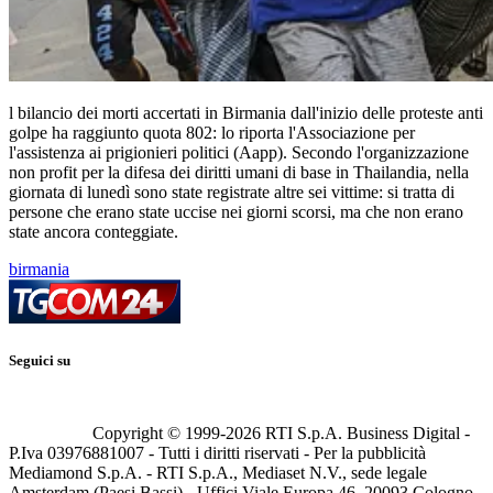
l bilancio dei morti accertati in Birmania dall'inizio delle proteste anti
golpe ha raggiunto quota 802: lo riporta l'Associazione per
l'assistenza ai prigionieri politici (Aapp). Secondo l'organizzazione
non profit per la difesa dei diritti umani di base in Thailandia, nella
giornata di lunedì sono state registrate altre sei vittime: si tratta di
persone che erano state uccise nei giorni scorsi, ma che non erano
state ancora conteggiate.
birmania
Seguici su
Copyright © 1999-
2026
RTI S.p.A. Business Digital -
P.Iva 03976881007 - Tutti i diritti riservati - Per la pubblicità
Mediamond S.p.A. - RTI S.p.A., Mediaset N.V., sede legale
Amsterdam (Paesi Bassi) - Uffici Viale Europa 46, 20093 Cologno