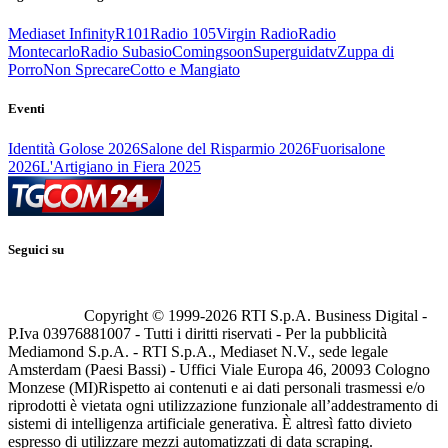
Mediaset Infinity
R101
Radio 105
Virgin Radio
Radio
Montecarlo
Radio Subasio
Comingsoon
Superguidatv
Zuppa di
Porro
Non Sprecare
Cotto e Mangiato
Eventi
Identità Golose 2026
Salone del Risparmio 2026
Fuorisalone
2026
L'Artigiano in Fiera 2025
Seguici su
Copyright © 1999-
2026
RTI S.p.A. Business Digital -
P.Iva 03976881007 - Tutti i diritti riservati - Per la pubblicità
Mediamond S.p.A. - RTI S.p.A., Mediaset N.V., sede legale
Amsterdam (Paesi Bassi) - Uffici Viale Europa 46, 20093 Cologno
Monzese (MI)
Rispetto ai contenuti e ai dati personali trasmessi e/o
riprodotti è vietata ogni utilizzazione funzionale all’addestramento di
sistemi di intelligenza artificiale generativa. È altresì fatto divieto
espresso di utilizzare mezzi automatizzati di data scraping.