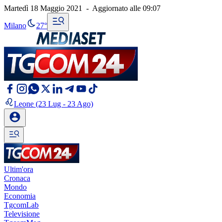
Martedì 18 Maggio 2021
-
Aggiornato alle
09:07
Milano
27°
Leone
(23 Lug - 23 Ago)
Ultim'ora
Cronaca
Mondo
Economia
TgcomLab
Televisione