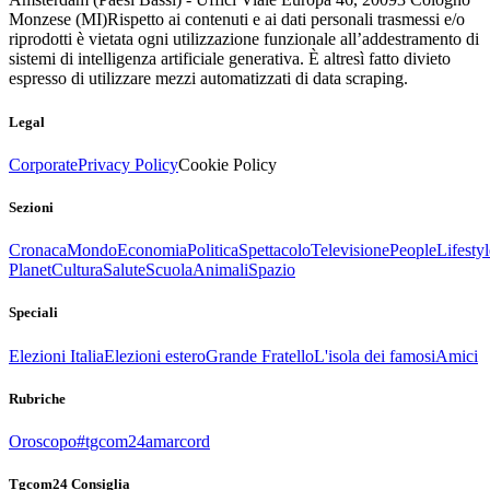
Monzese (MI)
Rispetto ai contenuti e ai dati personali trasmessi e/o
riprodotti è vietata ogni utilizzazione funzionale all’addestramento di
sistemi di intelligenza artificiale generativa. È altresì fatto divieto
espresso di utilizzare mezzi automatizzati di data scraping.
Legal
Corporate
Privacy Policy
Cookie Policy
Sezioni
Cronaca
Mondo
Economia
Politica
Spettacolo
Televisione
People
Lifestyl
Planet
Cultura
Salute
Scuola
Animali
Spazio
Speciali
Elezioni Italia
Elezioni estero
Grande Fratello
L'isola dei famosi
Amici
Rubriche
Oroscopo
#tgcom24amarcord
Tgcom24 Consiglia