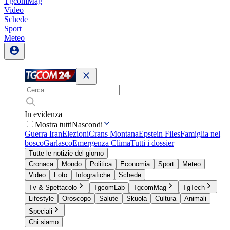
TgcomMag
Video
Schede
Sport
Meteo
In evidenza
Mostra tutti
Nascondi
Guerra Iran
Elezioni
Crans Montana
Epstein Files
Famiglia nel
bosco
Garlasco
Emergenza Clima
Tutti i dossier
Tutte le notizie del giorno
Cronaca
Mondo
Politica
Economia
Sport
Meteo
Video
Foto
Infografiche
Schede
Tv & Spettacolo
TgcomLab
TgcomMag
TgTech
Lifestyle
Oroscopo
Salute
Skuola
Cultura
Animali
Speciali
Chi siamo