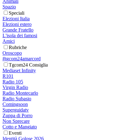
Animali
Spazio
Speciali
Elezioni Italia
Elezioni estero
Grande Fratello
L'isola dei famosi
Amici
Rubriche
Oroscopo
#tgcom24amarcord
Tgcom24 Consiglia
Mediaset Infinity
R101
Radio 105
Virgin Radio
Radio Montecarlo
Radio Subasio
Comingsoon
Superguidatv
Zuppa di Porro
Non Sprecare
Cotto e Mangiato
Eventi
Identità Golose 2026