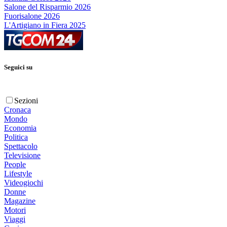
Salone del Risparmio 2026
Fuorisalone 2026
L'Artigiano in Fiera 2025
Seguici su
Sezioni
Cronaca
Mondo
Economia
Politica
Spettacolo
Televisione
People
Lifestyle
Videogiochi
Donne
Magazine
Motori
Viaggi