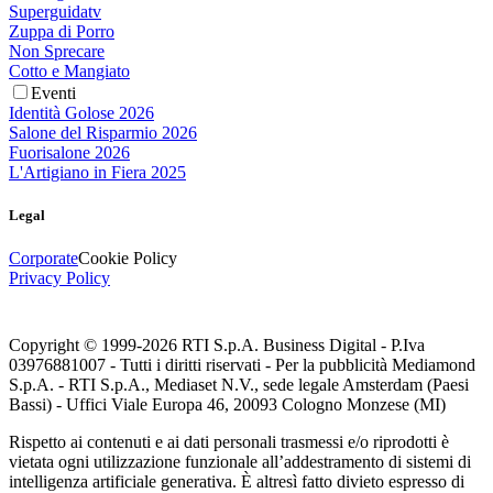
Superguidatv
Zuppa di Porro
Non Sprecare
Cotto e Mangiato
Eventi
Identità Golose 2026
Salone del Risparmio 2026
Fuorisalone 2026
L'Artigiano in Fiera 2025
Legal
Corporate
Cookie Policy
Privacy Policy
Copyright © 1999-
2026
RTI S.p.A. Business Digital - P.Iva
03976881007 - Tutti i diritti riservati - Per la pubblicità Mediamond
S.p.A. - RTI S.p.A., Mediaset N.V., sede legale Amsterdam (Paesi
Bassi) - Uffici Viale Europa 46, 20093 Cologno Monzese (MI)
Rispetto ai contenuti e ai dati personali trasmessi e/o riprodotti è
vietata ogni utilizzazione funzionale all’addestramento di sistemi di
intelligenza artificiale generativa. È altresì fatto divieto espresso di