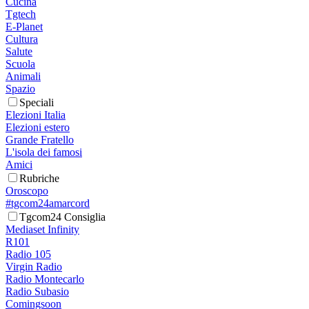
Cucina
Tgtech
E-Planet
Cultura
Salute
Scuola
Animali
Spazio
Speciali
Elezioni Italia
Elezioni estero
Grande Fratello
L'isola dei famosi
Amici
Rubriche
Oroscopo
#tgcom24amarcord
Tgcom24 Consiglia
Mediaset Infinity
R101
Radio 105
Virgin Radio
Radio Montecarlo
Radio Subasio
Comingsoon