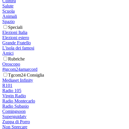
Cultura
Salute
Scuola
Animali
Spazio
Speciali
Elezioni Italia
Elezioni estero
Grande Fratello
L'isola dei famosi
Amici
Rubriche
Oroscopo
#tgcom24amarcord
Tgcom24 Consiglia
Mediaset Infinity
R101
Radio 105
Virgin Radio
Radio Montecarlo
Radio Subasio
Comingsoon
Superguidatv
Zuppa di Porro
Non Sprecare