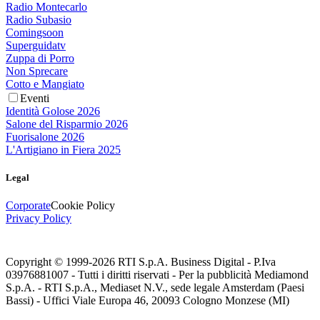
Radio Montecarlo
Radio Subasio
Comingsoon
Superguidatv
Zuppa di Porro
Non Sprecare
Cotto e Mangiato
Eventi
Identità Golose 2026
Salone del Risparmio 2026
Fuorisalone 2026
L'Artigiano in Fiera 2025
Legal
Corporate
Cookie Policy
Privacy Policy
Copyright © 1999-
2026
RTI S.p.A. Business Digital - P.Iva
03976881007 - Tutti i diritti riservati - Per la pubblicità Mediamond
S.p.A. - RTI S.p.A., Mediaset N.V., sede legale Amsterdam (Paesi
Bassi) - Uffici Viale Europa 46, 20093 Cologno Monzese (MI)