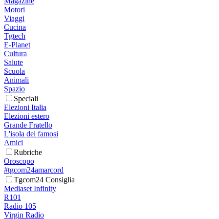
Magazine
Motori
Viaggi
Cucina
Tgtech
E-Planet
Cultura
Salute
Scuola
Animali
Spazio
Speciali
Elezioni Italia
Elezioni estero
Grande Fratello
L'isola dei famosi
Amici
Rubriche
Oroscopo
#tgcom24amarcord
Tgcom24 Consiglia
Mediaset Infinity
R101
Radio 105
Virgin Radio