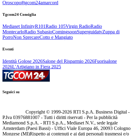
Oroscopo
#tgcom24amarcord
Tgcom24 Consiglia
Mediaset Infinity
R101
Radio 105
Virgin Radio
Radio
Montecarlo
Radio Subasio
Comingsoon
Superguidatv
Zuppa di
Porro
Non Sprecare
Cotto e Mangiato
Eventi
Identità Golose 2026
Salone del Risparmio 2026
Fuorisalone
2026
L'Artigiano in Fiera 2025
Seguici su
Copyright © 1999-
2026
RTI S.p.A. Business Digital -
P.Iva 03976881007 - Tutti i diritti riservati - Per la pubblicità
Mediamond S.p.A. - RTI S.p.A., Mediaset N.V., sede legale
Amsterdam (Paesi Bassi) - Uffici Viale Europa 46, 20093 Cologno
Monzese (MI)
Rispetto ai contenuti e ai dati personali trasmessi e/o