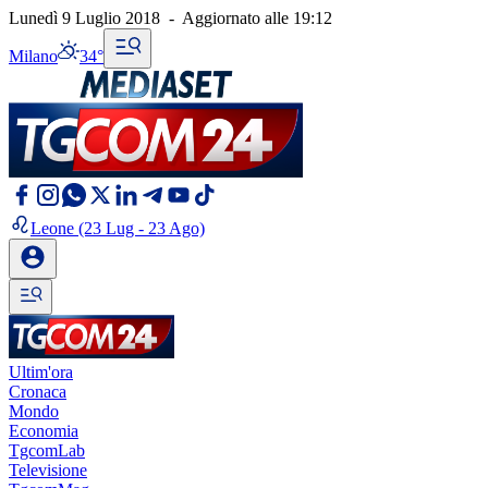
Lunedì 9 Luglio 2018
-
Aggiornato alle
19:12
Milano
34°
Leone
(23 Lug - 23 Ago)
Ultim'ora
Cronaca
Mondo
Economia
TgcomLab
Televisione