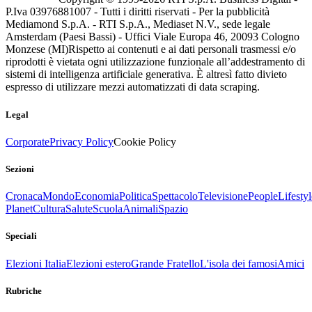
P.Iva 03976881007 - Tutti i diritti riservati - Per la pubblicità
Mediamond S.p.A. - RTI S.p.A., Mediaset N.V., sede legale
Amsterdam (Paesi Bassi) - Uffici Viale Europa 46, 20093 Cologno
Monzese (MI)
Rispetto ai contenuti e ai dati personali trasmessi e/o
riprodotti è vietata ogni utilizzazione funzionale all’addestramento di
sistemi di intelligenza artificiale generativa. È altresì fatto divieto
espresso di utilizzare mezzi automatizzati di data scraping.
Legal
Corporate
Privacy Policy
Cookie Policy
Sezioni
Cronaca
Mondo
Economia
Politica
Spettacolo
Televisione
People
Lifestyl
Planet
Cultura
Salute
Scuola
Animali
Spazio
Speciali
Elezioni Italia
Elezioni estero
Grande Fratello
L'isola dei famosi
Amici
Rubriche