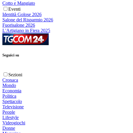
Cotto e Mangiato
Eventi
Identità Golose 2026
Salone del Risparmio 2026
Fuorisalone 2026
L'Artigiano in Fiera 2025
Seguici su
Sezioni
Cronaca
Mondo
Economia
Politica
Spettacolo
Televisione
People
Lifestyle
Videogiochi
Donne