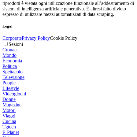
riprodotti è vietata ogni utilizzazione funzionale all’addestramento di
sistemi di intelligenza artificiale generativa. È altresì fatto divieto
espresso di utilizzare mezzi automatizzati di data scraping.
Legal
Corporate
Privacy Policy
Cookie Policy
Sezioni
Cronaca
Mondo
Economia
Politica
Spettacolo
Televisione
People
Lifestyle
Videogiochi
Donne
Magazine
Motori
Viaggi
Cucina
Tgtech
E-Planet