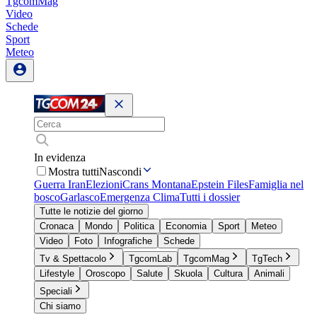
TgcomMag
Video
Schede
Sport
Meteo
In evidenza
Mostra tutti
Nascondi
Guerra Iran
Elezioni
Crans Montana
Epstein Files
Famiglia nel
bosco
Garlasco
Emergenza Clima
Tutti i dossier
Tutte le notizie del giorno
Cronaca
Mondo
Politica
Economia
Sport
Meteo
Video
Foto
Infografiche
Schede
Tv & Spettacolo
TgcomLab
TgcomMag
TgTech
Lifestyle
Oroscopo
Salute
Skuola
Cultura
Animali
Speciali
Chi siamo