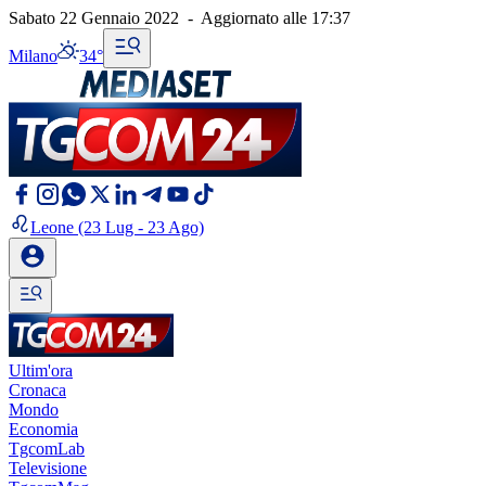
Sabato 22 Gennaio 2022
-
Aggiornato alle
17:37
Milano
34°
Leone
(23 Lug - 23 Ago)
Ultim'ora
Cronaca
Mondo
Economia
TgcomLab
Televisione