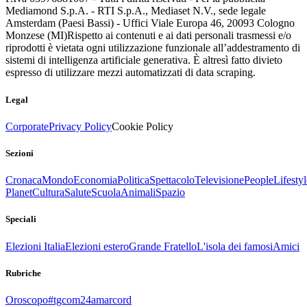
Mediamond S.p.A. - RTI S.p.A., Mediaset N.V., sede legale
Amsterdam (Paesi Bassi) - Uffici Viale Europa 46, 20093 Cologno
Monzese (MI)
Rispetto ai contenuti e ai dati personali trasmessi e/o
riprodotti è vietata ogni utilizzazione funzionale all’addestramento di
sistemi di intelligenza artificiale generativa. È altresì fatto divieto
espresso di utilizzare mezzi automatizzati di data scraping.
Legal
Corporate
Privacy Policy
Cookie Policy
Sezioni
Cronaca
Mondo
Economia
Politica
Spettacolo
Televisione
People
Lifestyl
Planet
Cultura
Salute
Scuola
Animali
Spazio
Speciali
Elezioni Italia
Elezioni estero
Grande Fratello
L'isola dei famosi
Amici
Rubriche
Oroscopo
#tgcom24amarcord