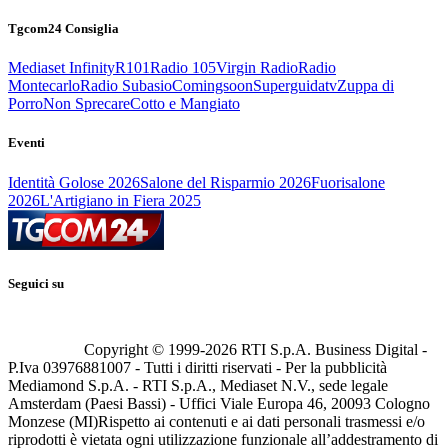
Tgcom24 Consiglia
Mediaset Infinity
R101
Radio 105
Virgin Radio
Radio
Montecarlo
Radio Subasio
Comingsoon
Superguidatv
Zuppa di
Porro
Non Sprecare
Cotto e Mangiato
Eventi
Identità Golose 2026
Salone del Risparmio 2026
Fuorisalone
2026
L'Artigiano in Fiera 2025
Seguici su
Copyright © 1999-
2026
RTI S.p.A. Business Digital -
P.Iva 03976881007 - Tutti i diritti riservati - Per la pubblicità
Mediamond S.p.A. - RTI S.p.A., Mediaset N.V., sede legale
Amsterdam (Paesi Bassi) - Uffici Viale Europa 46, 20093 Cologno
Monzese (MI)
Rispetto ai contenuti e ai dati personali trasmessi e/o
riprodotti è vietata ogni utilizzazione funzionale all’addestramento di