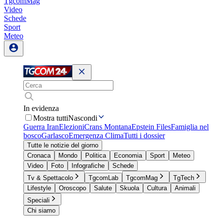
TgcomMag
Video
Schede
Sport
Meteo
In evidenza
Mostra tutti
Nascondi
Guerra Iran
Elezioni
Crans Montana
Epstein Files
Famiglia nel
bosco
Garlasco
Emergenza Clima
Tutti i dossier
Tutte le notizie del giorno
Cronaca
Mondo
Politica
Economia
Sport
Meteo
Video
Foto
Infografiche
Schede
Tv & Spettacolo
TgcomLab
TgcomMag
TgTech
Lifestyle
Oroscopo
Salute
Skuola
Cultura
Animali
Speciali
Chi siamo