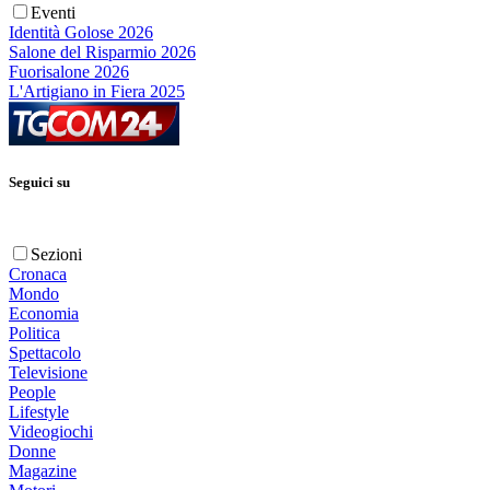
Eventi
Identità Golose 2026
Salone del Risparmio 2026
Fuorisalone 2026
L'Artigiano in Fiera 2025
Seguici su
Sezioni
Cronaca
Mondo
Economia
Politica
Spettacolo
Televisione
People
Lifestyle
Videogiochi
Donne
Magazine