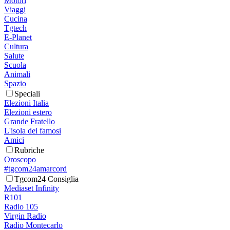
Motori
Viaggi
Cucina
Tgtech
E-Planet
Cultura
Salute
Scuola
Animali
Spazio
Speciali
Elezioni Italia
Elezioni estero
Grande Fratello
L'isola dei famosi
Amici
Rubriche
Oroscopo
#tgcom24amarcord
Tgcom24 Consiglia
Mediaset Infinity
R101
Radio 105
Virgin Radio
Radio Montecarlo