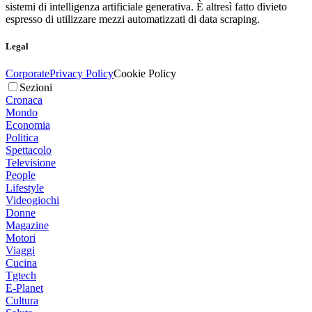
sistemi di intelligenza artificiale generativa. È altresì fatto divieto
espresso di utilizzare mezzi automatizzati di data scraping.
Legal
Corporate
Privacy Policy
Cookie Policy
Sezioni
Cronaca
Mondo
Economia
Politica
Spettacolo
Televisione
People
Lifestyle
Videogiochi
Donne
Magazine
Motori
Viaggi
Cucina
Tgtech
E-Planet
Cultura