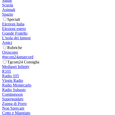
Salute
Scuola
Animali
Spazio
Speciali
Elezioni Italia
Elezioni estero
Grande Fratello
L'isola dei famosi
Amici
Rubriche
Oroscopo
#tgcom24amarcord
Tgcom24 Consiglia
Mediaset Infinity
R101
Radio 105
Virgin Radio
Radio Montecarlo
Radio Subasio
Comingsoon
Superguidatv
Zuppa di Porro
Non Sprecare
Cotto e Mangiato