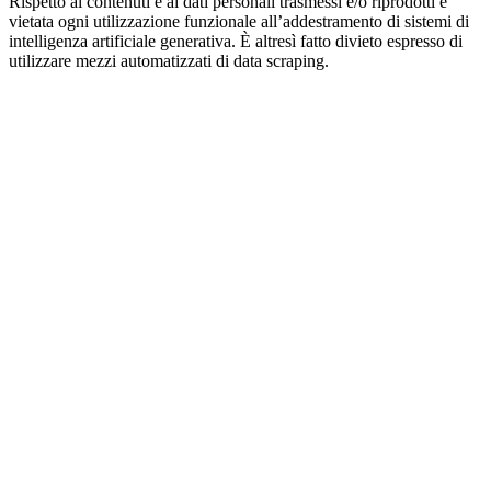
Rispetto ai contenuti e ai dati personali trasmessi e/o riprodotti è
vietata ogni utilizzazione funzionale all’addestramento di sistemi di
intelligenza artificiale generativa. È altresì fatto divieto espresso di
utilizzare mezzi automatizzati di data scraping.