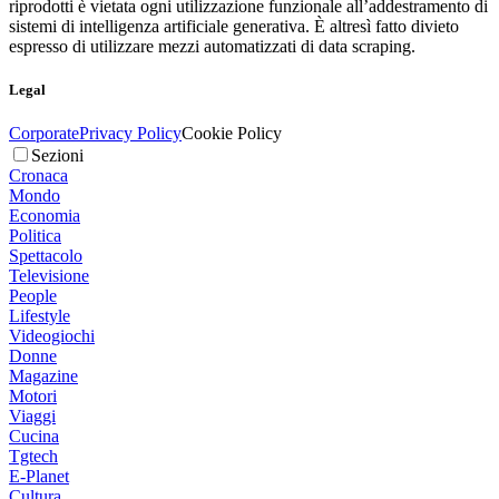
riprodotti è vietata ogni utilizzazione funzionale all’addestramento di
sistemi di intelligenza artificiale generativa. È altresì fatto divieto
espresso di utilizzare mezzi automatizzati di data scraping.
Legal
Corporate
Privacy Policy
Cookie Policy
Sezioni
Cronaca
Mondo
Economia
Politica
Spettacolo
Televisione
People
Lifestyle
Videogiochi
Donne
Magazine
Motori
Viaggi
Cucina
Tgtech
E-Planet
Cultura