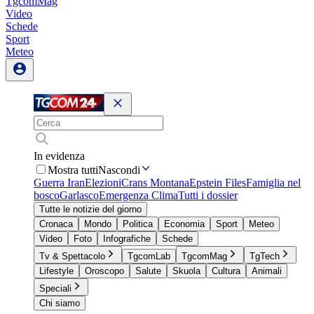
TgcomMag
Video
Schede
Sport
Meteo
In evidenza
Mostra tutti
Nascondi
Guerra Iran
Elezioni
Crans Montana
Epstein Files
Famiglia nel
bosco
Garlasco
Emergenza Clima
Tutti i dossier
Tutte le notizie del giorno
Cronaca
Mondo
Politica
Economia
Sport
Meteo
Video
Foto
Infografiche
Schede
Tv & Spettacolo
TgcomLab
TgcomMag
TgTech
Lifestyle
Oroscopo
Salute
Skuola
Cultura
Animali
Speciali
Chi siamo