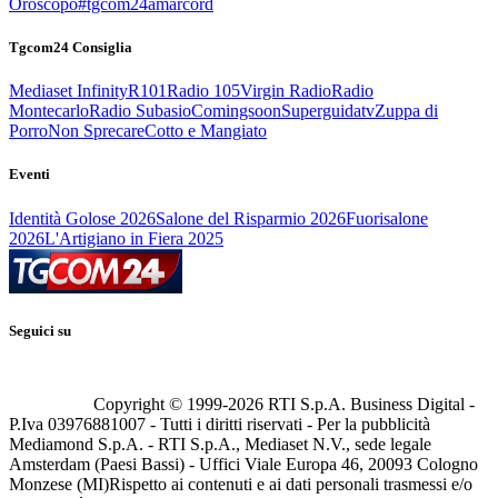
Oroscopo
#tgcom24amarcord
Tgcom24 Consiglia
Mediaset Infinity
R101
Radio 105
Virgin Radio
Radio
Montecarlo
Radio Subasio
Comingsoon
Superguidatv
Zuppa di
Porro
Non Sprecare
Cotto e Mangiato
Eventi
Identità Golose 2026
Salone del Risparmio 2026
Fuorisalone
2026
L'Artigiano in Fiera 2025
Seguici su
Copyright © 1999-
2026
RTI S.p.A. Business Digital -
P.Iva 03976881007 - Tutti i diritti riservati - Per la pubblicità
Mediamond S.p.A. - RTI S.p.A., Mediaset N.V., sede legale
Amsterdam (Paesi Bassi) - Uffici Viale Europa 46, 20093 Cologno
Monzese (MI)
Rispetto ai contenuti e ai dati personali trasmessi e/o