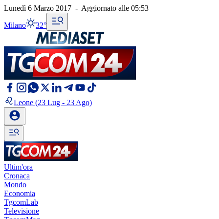
Lunedì 6 Marzo 2017
-
Aggiornato alle
05:53
Milano
32°
Leone
(23 Lug - 23 Ago)
Ultim'ora
Cronaca
Mondo
Economia
TgcomLab
Televisione