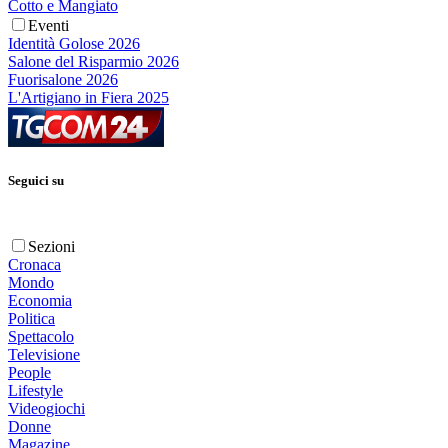
Cotto e Mangiato
Eventi
Identità Golose 2026
Salone del Risparmio 2026
Fuorisalone 2026
L'Artigiano in Fiera 2025
Seguici su
Sezioni
Cronaca
Mondo
Economia
Politica
Spettacolo
Televisione
People
Lifestyle
Videogiochi
Donne
Magazine