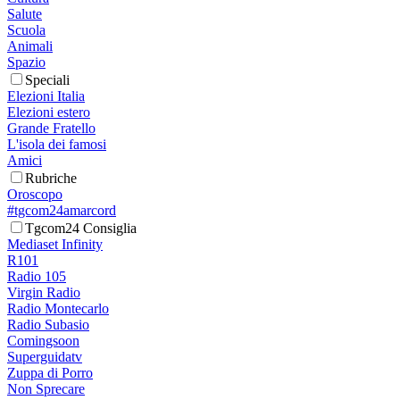
Salute
Scuola
Animali
Spazio
Speciali
Elezioni Italia
Elezioni estero
Grande Fratello
L'isola dei famosi
Amici
Rubriche
Oroscopo
#tgcom24amarcord
Tgcom24 Consiglia
Mediaset Infinity
R101
Radio 105
Virgin Radio
Radio Montecarlo
Radio Subasio
Comingsoon
Superguidatv
Zuppa di Porro
Non Sprecare