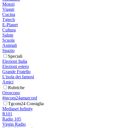
Motori
Viaggi
Cucina
Tgtech
E-Planet
Cultura
Salute
Scuola
Animali
Spazio
Speciali
Elezioni Italia
Elezioni estero
Grande Fratello
L'isola dei famosi
Amici
Rubriche
Oroscopo
#tgcom24amarcord
Tgcom24 Consiglia
Mediaset Infinity
R101
Radio 105
Virgin Radio