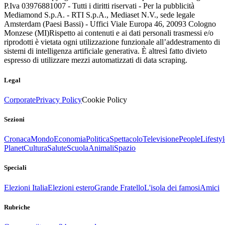
P.Iva 03976881007 - Tutti i diritti riservati - Per la pubblicità
Mediamond S.p.A. - RTI S.p.A., Mediaset N.V., sede legale
Amsterdam (Paesi Bassi) - Uffici Viale Europa 46, 20093 Cologno
Monzese (MI)
Rispetto ai contenuti e ai dati personali trasmessi e/o
riprodotti è vietata ogni utilizzazione funzionale all’addestramento di
sistemi di intelligenza artificiale generativa. È altresì fatto divieto
espresso di utilizzare mezzi automatizzati di data scraping.
Legal
Corporate
Privacy Policy
Cookie Policy
Sezioni
Cronaca
Mondo
Economia
Politica
Spettacolo
Televisione
People
Lifestyl
Planet
Cultura
Salute
Scuola
Animali
Spazio
Speciali
Elezioni Italia
Elezioni estero
Grande Fratello
L'isola dei famosi
Amici
Rubriche