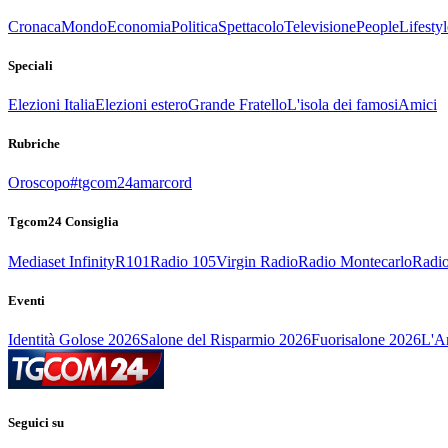
Cronaca
Mondo
Economia
Politica
Spettacolo
Televisione
People
Lifestyl
Speciali
Elezioni Italia
Elezioni estero
Grande Fratello
L'isola dei famosi
Amici
Rubriche
Oroscopo
#tgcom24amarcord
Tgcom24 Consiglia
Mediaset Infinity
R101
Radio 105
Virgin Radio
Radio Montecarlo
Radio
Eventi
Identità Golose 2026
Salone del Risparmio 2026
Fuorisalone 2026
L'Ar
Seguici su