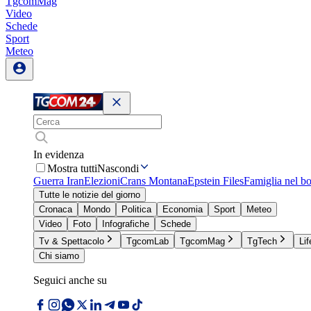
TgcomMag
Video
Schede
Sport
Meteo
In evidenza
Mostra tutti
Nascondi
Guerra Iran
Elezioni
Crans Montana
Epstein Files
Famiglia nel b
Tutte le notizie del giorno
Cronaca
Mondo
Politica
Economia
Sport
Meteo
Video
Foto
Infografiche
Schede
Tv & Spettacolo
TgcomLab
TgcomMag
TgTech
Lif
Chi siamo
Seguici anche su