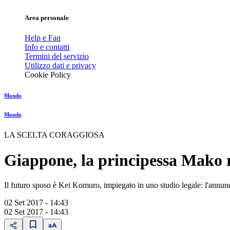
Area personale
Help e Faq
Info e contatti
Termini del servizio
Utilizzo dati e privacy
Cookie Policy
Mondo
Mondo
LA SCELTA CORAGGIOSA
Giappone, la principessa Mako 
Il futuro sposo è Kei Komuro, impiegato in uno studio legale: l'annunc
02 Set 2017 - 14:43
02 Set 2017 - 14:43