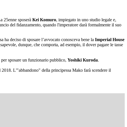
La 25enne sposerà
Kei Komuro
, impiegato in uno studio legale e,
nnuncio del fidanzamento, quando l'imperatore darà formalmente il suo
sa ha deciso di sposare l’avvocato conosceva bene la
Imperial House
nsapevole, dunque, che comporta, ad esempio, il dover pagare le tasse
olo per sposare un funzionario pubblico,
Yoshiki Kuroda
.
nel 2018. L'"abbandono" della principessa Mako farà scendere il