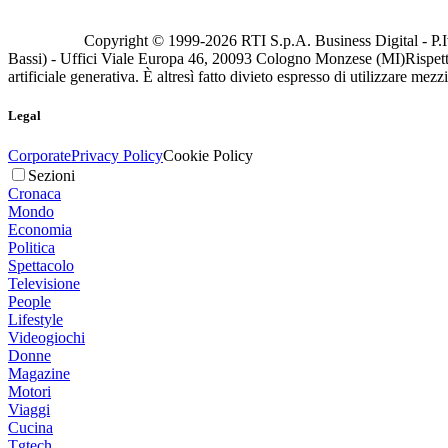
Copyright © 1999-
2026
RTI S.p.A. Business Digital - P.I
Bassi) - Uffici Viale Europa 46, 20093 Cologno Monzese (MI)
Rispett
artificiale generativa. È altresì fatto divieto espresso di utilizzare mez
Legal
Corporate
Privacy Policy
Cookie Policy
Sezioni
Cronaca
Mondo
Economia
Politica
Spettacolo
Televisione
People
Lifestyle
Videogiochi
Donne
Magazine
Motori
Viaggi
Cucina
Tgtech