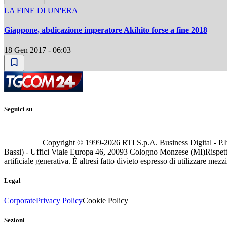
LA FINE DI UN'ERA
Giappone, abdicazione imperatore Akihito forse a fine 2018
18 Gen 2017 - 06:03
Seguici su
Copyright © 1999-
2026
RTI S.p.A. Business Digital - P.I
Bassi) - Uffici Viale Europa 46, 20093 Cologno Monzese (MI)
Rispett
artificiale generativa. È altresì fatto divieto espresso di utilizzare mez
Legal
Corporate
Privacy Policy
Cookie Policy
Sezioni