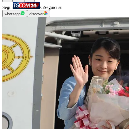
Segui
su
Seguici su
whatsapp
discover