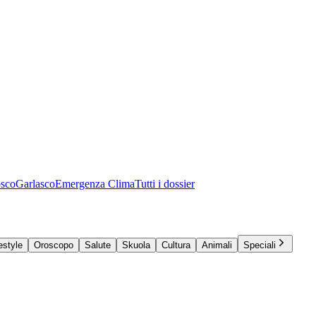
osco
Garlasco
Emergenza Clima
Tutti i dossier
estyle
Oroscopo
Salute
Skuola
Cultura
Animali
Speciali