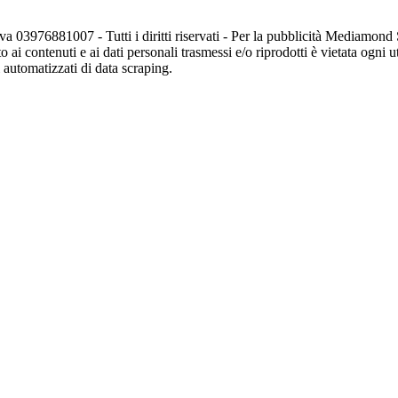
va 03976881007 - Tutti i diritti riservati - Per la pubblicità Mediamon
o ai contenuti e ai dati personali trasmessi e/o riprodotti è vietata ogni 
zi automatizzati di data scraping.