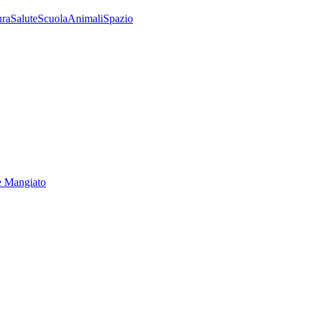
ura
Salute
Scuola
Animali
Spazio
e Mangiato