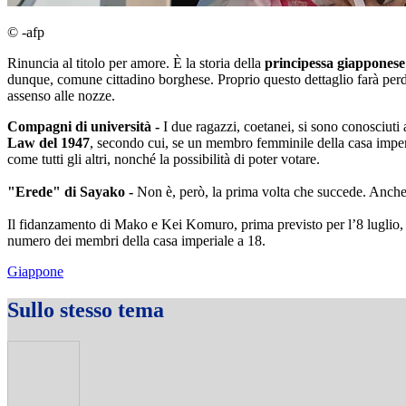
© -afp
Rinuncia al titolo per amore. È la storia della
principessa giappones
dunque, comune cittadino borghese. Proprio questo dettaglio farà perde
assenso alle nozze.
Compagni di università -
I due ragazzi, coetanei, si sono conosciuti a
Law del 1947
, secondo cui, se un membro femminile della casa imperi
come tutti gli altri, nonché la possibilità di poter votare.
"Erede" di Sayako -
Non è, però, la prima volta che succede. Anch
Il fidanzamento di Mako e Kei Komuro, prima previsto per l’8 luglio, è
numero dei membri della casa imperiale a 18.
Giappone
Sullo stesso tema