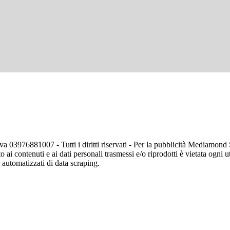
va 03976881007 - Tutti i diritti riservati - Per la pubblicità Mediamon
o ai contenuti e ai dati personali trasmessi e/o riprodotti è vietata ogni 
zi automatizzati di data scraping.