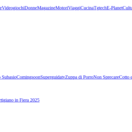
e
Videogiochi
Donne
Magazine
Motori
Viaggi
Cucina
Tgtech
E-Planet
Cult
 Subasio
Comingsoon
Superguidatv
Zuppa di Porro
Non Sprecare
Cotto 
tigiano in Fiera 2025