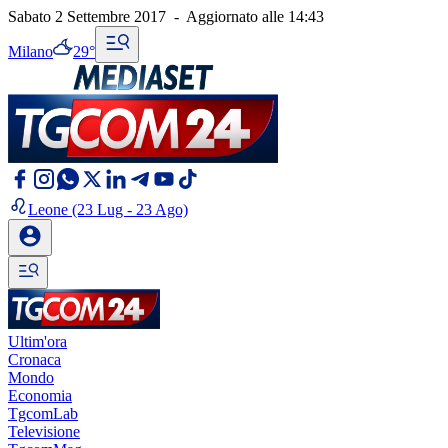
Sabato 2 Settembre 2017
-
Aggiornato alle
14:43
Milano
29°
Leone
(23 Lug - 23 Ago)
Ultim'ora
Cronaca
Mondo
Economia
TgcomLab
Televisione