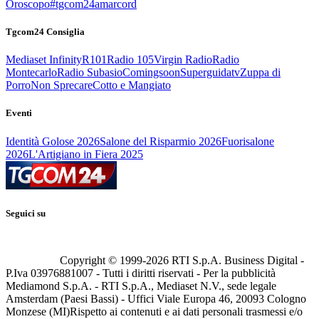
Oroscopo
#tgcom24amarcord
Tgcom24 Consiglia
Mediaset Infinity
R101
Radio 105
Virgin Radio
Radio
Montecarlo
Radio Subasio
Comingsoon
Superguidatv
Zuppa di
Porro
Non Sprecare
Cotto e Mangiato
Eventi
Identità Golose 2026
Salone del Risparmio 2026
Fuorisalone
2026
L'Artigiano in Fiera 2025
Seguici su
Copyright © 1999-
2026
RTI S.p.A. Business Digital -
P.Iva 03976881007 - Tutti i diritti riservati - Per la pubblicità
Mediamond S.p.A. - RTI S.p.A., Mediaset N.V., sede legale
Amsterdam (Paesi Bassi) - Uffici Viale Europa 46, 20093 Cologno
Monzese (MI)
Rispetto ai contenuti e ai dati personali trasmessi e/o