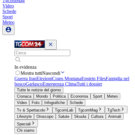
TgcomMag
Video
Schede
Sport
Meteo
In evidenza
Mostra tutti
Nascondi
Guerra Iran
Elezioni
Crans Montana
Epstein Files
Famiglia nel
bosco
Garlasco
Emergenza Clima
Tutti i dossier
Tutte le notizie del giorno
Cronaca
Mondo
Politica
Economia
Sport
Meteo
Video
Foto
Infografiche
Schede
Tv & Spettacolo
TgcomLab
TgcomMag
TgTech
Lifestyle
Oroscopo
Salute
Skuola
Cultura
Animali
Speciali
Chi siamo