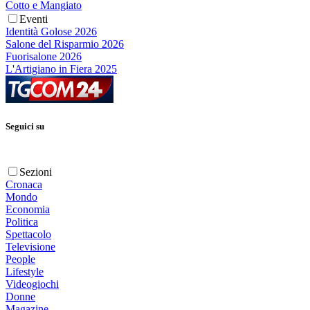
Cotto e Mangiato
Eventi
Identità Golose 2026
Salone del Risparmio 2026
Fuorisalone 2026
L'Artigiano in Fiera 2025
Seguici su
Sezioni
Cronaca
Mondo
Economia
Politica
Spettacolo
Televisione
People
Lifestyle
Videogiochi
Donne
Magazine