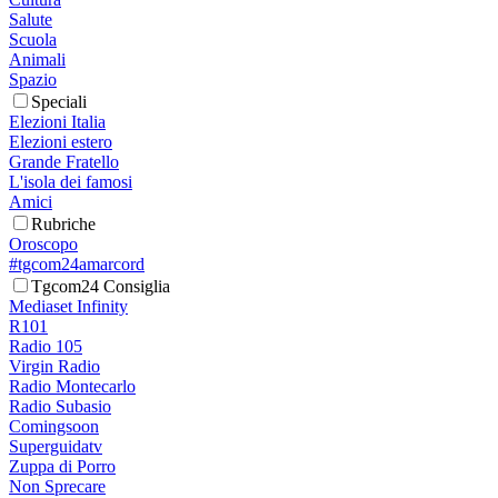
Salute
Scuola
Animali
Spazio
Speciali
Elezioni Italia
Elezioni estero
Grande Fratello
L'isola dei famosi
Amici
Rubriche
Oroscopo
#tgcom24amarcord
Tgcom24 Consiglia
Mediaset Infinity
R101
Radio 105
Virgin Radio
Radio Montecarlo
Radio Subasio
Comingsoon
Superguidatv
Zuppa di Porro
Non Sprecare