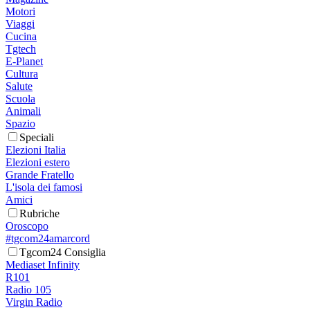
Motori
Viaggi
Cucina
Tgtech
E-Planet
Cultura
Salute
Scuola
Animali
Spazio
Speciali
Elezioni Italia
Elezioni estero
Grande Fratello
L'isola dei famosi
Amici
Rubriche
Oroscopo
#tgcom24amarcord
Tgcom24 Consiglia
Mediaset Infinity
R101
Radio 105
Virgin Radio