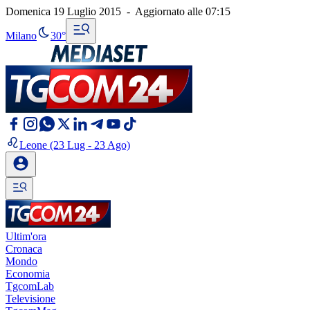
Domenica 19 Luglio 2015
-
Aggiornato alle
07:15
Milano
30°
Leone
(23 Lug - 23 Ago)
Ultim'ora
Cronaca
Mondo
Economia
TgcomLab
Televisione