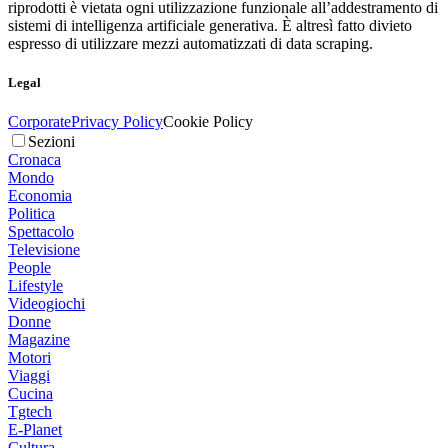
riprodotti è vietata ogni utilizzazione funzionale all’addestramento di
sistemi di intelligenza artificiale generativa. È altresì fatto divieto
espresso di utilizzare mezzi automatizzati di data scraping.
Legal
Corporate
Privacy Policy
Cookie Policy
Sezioni
Cronaca
Mondo
Economia
Politica
Spettacolo
Televisione
People
Lifestyle
Videogiochi
Donne
Magazine
Motori
Viaggi
Cucina
Tgtech
E-Planet
Cultura