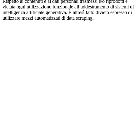
Rispetto ai contenuti e ai dati personali trasmessi e/o riprodotti è
vietata ogni utilizzazione funzionale all’addestramento di sistemi di
intelligenza artificiale generativa. È altresì fatto divieto espresso di
utilizzare mezzi automatizzati di data scraping.