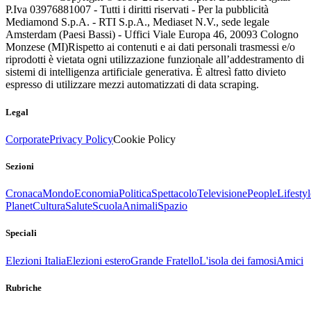
P.Iva 03976881007 - Tutti i diritti riservati - Per la pubblicità
Mediamond S.p.A. - RTI S.p.A., Mediaset N.V., sede legale
Amsterdam (Paesi Bassi) - Uffici Viale Europa 46, 20093 Cologno
Monzese (MI)
Rispetto ai contenuti e ai dati personali trasmessi e/o
riprodotti è vietata ogni utilizzazione funzionale all’addestramento di
sistemi di intelligenza artificiale generativa. È altresì fatto divieto
espresso di utilizzare mezzi automatizzati di data scraping.
Legal
Corporate
Privacy Policy
Cookie Policy
Sezioni
Cronaca
Mondo
Economia
Politica
Spettacolo
Televisione
People
Lifestyl
Planet
Cultura
Salute
Scuola
Animali
Spazio
Speciali
Elezioni Italia
Elezioni estero
Grande Fratello
L'isola dei famosi
Amici
Rubriche