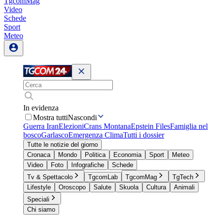
TgcomMag
Video
Schede
Sport
Meteo
In evidenza
Mostra tutti
Nascondi
Guerra Iran
Elezioni
Crans Montana
Epstein Files
Famiglia nel
bosco
Garlasco
Emergenza Clima
Tutti i dossier
Tutte le notizie del giorno
Cronaca
Mondo
Politica
Economia
Sport
Meteo
Video
Foto
Infografiche
Schede
Tv & Spettacolo
TgcomLab
TgcomMag
TgTech
Lifestyle
Oroscopo
Salute
Skuola
Cultura
Animali
Speciali
Chi siamo