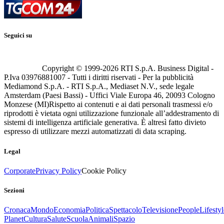
Seguici su
Copyright © 1999-
2026
RTI S.p.A. Business Digital -
P.Iva 03976881007 - Tutti i diritti riservati - Per la pubblicità
Mediamond S.p.A. - RTI S.p.A., Mediaset N.V., sede legale
Amsterdam (Paesi Bassi) - Uffici Viale Europa 46, 20093 Cologno
Monzese (MI)
Rispetto ai contenuti e ai dati personali trasmessi e/o
riprodotti è vietata ogni utilizzazione funzionale all’addestramento di
sistemi di intelligenza artificiale generativa. È altresì fatto divieto
espresso di utilizzare mezzi automatizzati di data scraping.
Legal
Corporate
Privacy Policy
Cookie Policy
Sezioni
Cronaca
Mondo
Economia
Politica
Spettacolo
Televisione
People
Lifestyl
Planet
Cultura
Salute
Scuola
Animali
Spazio