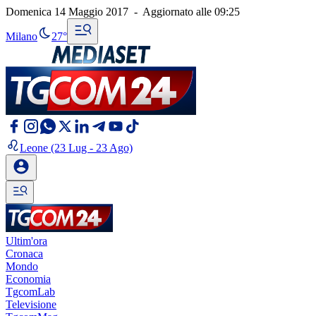
Domenica 14 Maggio 2017
-
Aggiornato alle
09:25
Milano
27°
Leone
(23 Lug - 23 Ago)
Ultim'ora
Cronaca
Mondo
Economia
TgcomLab
Televisione