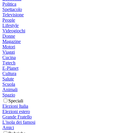
Politica
Spettacolo
Televisione
People
Lifestyle
Videogiochi
Donne
Magazine
Motori
Viaggi
Cucina
Tgtech
E-Planet
Cultura
Salute
Scuola
Animali
Spazio
Speciali
Elezioni Italia
Elezioni estero
Grande Fratello
L'isola dei famosi
Amici