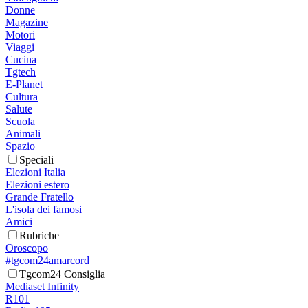
Donne
Magazine
Motori
Viaggi
Cucina
Tgtech
E-Planet
Cultura
Salute
Scuola
Animali
Spazio
Speciali
Elezioni Italia
Elezioni estero
Grande Fratello
L'isola dei famosi
Amici
Rubriche
Oroscopo
#tgcom24amarcord
Tgcom24 Consiglia
Mediaset Infinity
R101