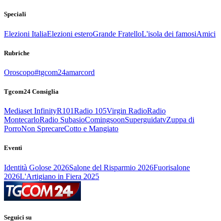
Speciali
Elezioni Italia
Elezioni estero
Grande Fratello
L'isola dei famosi
Amici
Rubriche
Oroscopo
#tgcom24amarcord
Tgcom24 Consiglia
Mediaset Infinity
R101
Radio 105
Virgin Radio
Radio
Montecarlo
Radio Subasio
Comingsoon
Superguidatv
Zuppa di
Porro
Non Sprecare
Cotto e Mangiato
Eventi
Identità Golose 2026
Salone del Risparmio 2026
Fuorisalone
2026
L'Artigiano in Fiera 2025
Seguici su