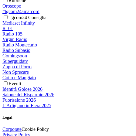
Rubriche
Oroscopo
#tgcom24amarcord
Tgcom24 Consiglia
Mediaset Infinity
R101
Radio 105
Virgin Radio
Radio Montecarlo
Radio Subasio
Comingsoon
Superguidatv
Zuppa di Porro
Non Sprecare
Cotto e Mangiato
Eventi
Identità Golose 2026
Salone del Risparmio 2026
Fuorisalone 2026
L'Artigiano in Fiera 2025
Legal
Corporate
Cookie Policy
Privacy Policy