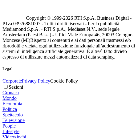
Copyright © 1999-
2026
RTI S.p.A. Business Digital -
P.Iva 03976881007 - Tutti i diritti riservati - Per la pubblicità
Mediamond S.p.A. - RTI S.p.A., Mediaset N.V., sede legale
Amsterdam (Paesi Bassi) - Uffici Viale Europa 46, 20093 Cologno
Monzese (MI)
Rispetto ai contenuti e ai dati personali trasmessi e/o
riprodotti è vietata ogni utilizzazione funzionale all’addestramento di
sistemi di intelligenza artificiale generativa. È altresì fatto divieto
espresso di utilizzare mezzi automatizzati di data scraping.
Legal
Corporate
Privacy Policy
Cookie Policy
Sezioni
Cronaca
Mondo
Economia
Politica
Spettacolo
Televisione
People
Lifestyle
Videogiochi