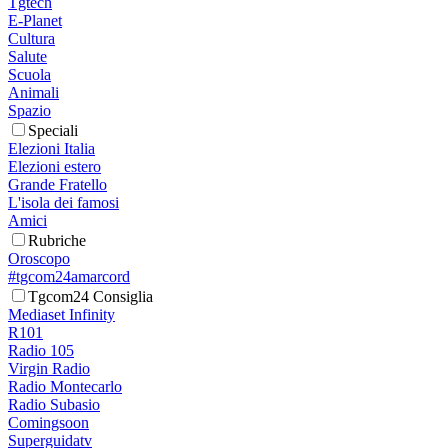
Tgtech
E-Planet
Cultura
Salute
Scuola
Animali
Spazio
Speciali
Elezioni Italia
Elezioni estero
Grande Fratello
L'isola dei famosi
Amici
Rubriche
Oroscopo
#tgcom24amarcord
Tgcom24 Consiglia
Mediaset Infinity
R101
Radio 105
Virgin Radio
Radio Montecarlo
Radio Subasio
Comingsoon
Superguidatv