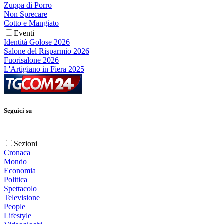
Zuppa di Porro
Non Sprecare
Cotto e Mangiato
Eventi
Identità Golose 2026
Salone del Risparmio 2026
Fuorisalone 2026
L'Artigiano in Fiera 2025
Seguici su
Sezioni
Cronaca
Mondo
Economia
Politica
Spettacolo
Televisione
People
Lifestyle