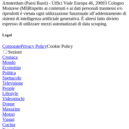
Amsterdam (Paesi Bassi) - Uffici Viale Europa 46, 20093 Cologno
Monzese (MI)
Rispetto ai contenuti e ai dati personali trasmessi e/o
riprodotti è vietata ogni utilizzazione funzionale all’addestramento di
sistemi di intelligenza artificiale generativa. È altresì fatto divieto
espresso di utilizzare mezzi automatizzati di data scraping.
Legal
Corporate
Privacy Policy
Cookie Policy
Sezioni
Cronaca
Mondo
Economia
Politica
Spettacolo
Televisione
People
Lifestyle
Videogiochi
Donne
Magazine
Motori
Viaggi
Cucina