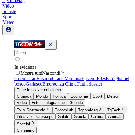
TgcomMag
Video
Schede
Sport
Meteo
In evidenza
Mostra tutti
Nascondi
Guerra Iran
Elezioni
Crans Montana
Epstein Files
Famiglia nel
bosco
Garlasco
Emergenza Clima
Tutti i dossier
Tutte le notizie del giorno
Cronaca
Mondo
Politica
Economia
Sport
Meteo
Video
Foto
Infografiche
Schede
Tv & Spettacolo
TgcomLab
TgcomMag
TgTech
Lifestyle
Oroscopo
Salute
Skuola
Cultura
Animali
Speciali
Chi siamo