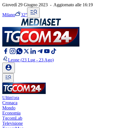
Giovedì 29 Giugno 2023
-
Aggiornato alle
16:19
Milano
32°
Leone
(23 Lug - 23 Ago)
Ultim'ora
Cronaca
Mondo
Economia
TgcomLab
Televisione