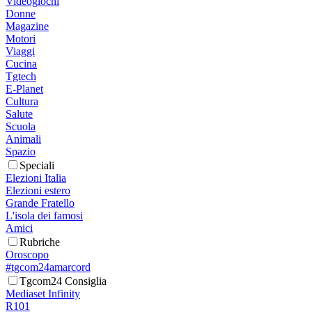
Videogiochi
Donne
Magazine
Motori
Viaggi
Cucina
Tgtech
E-Planet
Cultura
Salute
Scuola
Animali
Spazio
Speciali
Elezioni Italia
Elezioni estero
Grande Fratello
L'isola dei famosi
Amici
Rubriche
Oroscopo
#tgcom24amarcord
Tgcom24 Consiglia
Mediaset Infinity
R101