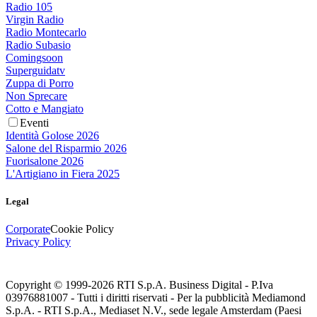
Radio 105
Virgin Radio
Radio Montecarlo
Radio Subasio
Comingsoon
Superguidatv
Zuppa di Porro
Non Sprecare
Cotto e Mangiato
Eventi
Identità Golose 2026
Salone del Risparmio 2026
Fuorisalone 2026
L'Artigiano in Fiera 2025
Legal
Corporate
Cookie Policy
Privacy Policy
Copyright © 1999-
2026
RTI S.p.A. Business Digital - P.Iva
03976881007 - Tutti i diritti riservati - Per la pubblicità Mediamond
S.p.A. - RTI S.p.A., Mediaset N.V., sede legale Amsterdam (Paesi