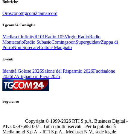
Rubriche
Oroscopo
#tgcom24amarcord
Tgcom24 Consiglia
Mediaset Infinity
R101
Radio 105
Virgin Radio
Radio
Montecarlo
Radio Subasio
Comingsoon
Superguidatv
Zuppa di
Porro
Non Sprecare
Cotto e Mangiato
Eventi
Identità Golose 2026
Salone del Risparmio 2026
Fuorisalone
2026
L'Artigiano in Fiera 2025
Seguici su
Copyright © 1999-
2026
RTI S.p.A. Business Digital -
P.Iva 03976881007 - Tutti i diritti riservati - Per la pubblicità
Mediamond S.p.A. - RTI S.p.A., Mediaset N.V., sede legale