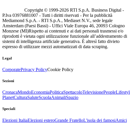
Copyright © 1999-
2026
RTI S.p.A. Business Digital -
P.Iva 03976881007 - Tutti i diritti riservati - Per la pubblicità
Mediamond S.p.A. - RTI S.p.A., Mediaset N.V., sede legale
Amsterdam (Paesi Bassi) - Uffici Viale Europa 46, 20093 Cologno
Monzese (MI)
Rispetto ai contenuti e ai dati personali trasmessi e/o
riprodotti è vietata ogni utilizzazione funzionale all’addestramento di
sistemi di intelligenza artificiale generativa. È altresì fatto divieto
espresso di utilizzare mezzi automatizzati di data scraping.
Legal
Corporate
Privacy Policy
Cookie Policy
Sezioni
Cronaca
Mondo
Economia
Politica
Spettacolo
Televisione
People
Lifestyl
Planet
Cultura
Salute
Scuola
Animali
Spazio
Speciali
Elezioni Italia
Elezioni estero
Grande Fratello
L'isola dei famosi
Amici