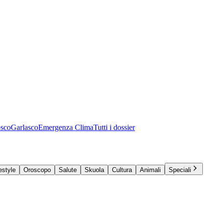
osco
Garlasco
Emergenza Clima
Tutti i dossier
estyle
Oroscopo
Salute
Skuola
Cultura
Animali
Speciali