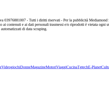
va 03976881007 - Tutti i diritti riservati - Per la pubblicità Mediamon
o ai contenuti e ai dati personali trasmessi e/o riprodotti è vietata ogni 
zi automatizzati di data scraping.
e
Videogiochi
Donne
Magazine
Motori
Viaggi
Cucina
Tgtech
E-Planet
Cult