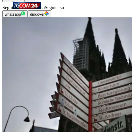
Segui
su
Seguici su
whatsapp
discover