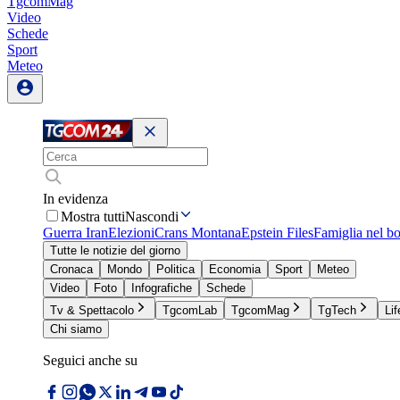
TgcomMag
Video
Schede
Sport
Meteo
In evidenza
Mostra tutti
Nascondi
Guerra Iran
Elezioni
Crans Montana
Epstein Files
Famiglia nel b
Tutte le notizie del giorno
Cronaca
Mondo
Politica
Economia
Sport
Meteo
Video
Foto
Infografiche
Schede
Tv & Spettacolo
TgcomLab
TgcomMag
TgTech
Lif
Chi siamo
Seguici anche su