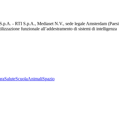
d S.p.A. - RTI S.p.A., Mediaset N.V., sede legale Amsterdam (Paesi
utilizzazione funzionale all’addestramento di sistemi di intelligenza
ura
Salute
Scuola
Animali
Spazio