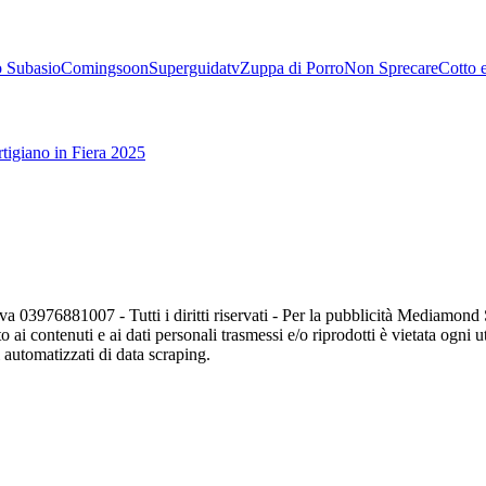
 Subasio
Comingsoon
Superguidatv
Zuppa di Porro
Non Sprecare
Cotto 
tigiano in Fiera 2025
va 03976881007 - Tutti i diritti riservati - Per la pubblicità Mediamon
o ai contenuti e ai dati personali trasmessi e/o riprodotti è vietata ogni 
zi automatizzati di data scraping.