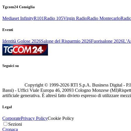
Tgcom24 Consiglia
Mediaset Infinity
R101
Radio 105
Virgin Radio
Radio Montecarlo
Radio
Eventi
Identità Golose 2026
Salone del Risparmio 2026
Fuorisalone 2026
L'Ar
Seguici su
Copyright © 1999-
2026
RTI S.p.A. Business Digital - P.I
Bassi) - Uffici Viale Europa 46, 20093 Cologno Monzese (MI)
Rispett
artificiale generativa. È altresì fatto divieto espresso di utilizzare mez
Legal
Corporate
Privacy Policy
Cookie Policy
Sezioni
Cronaca