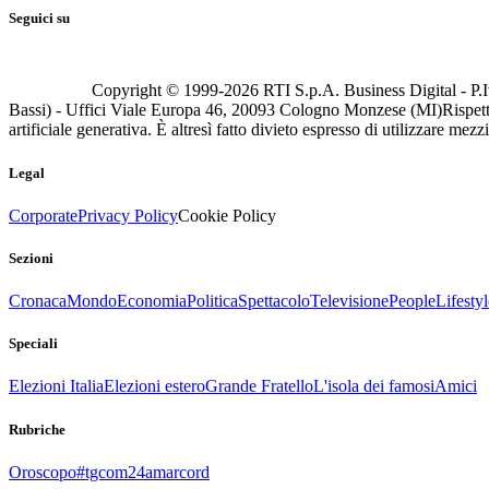
Seguici su
Copyright © 1999-
2026
RTI S.p.A. Business Digital - P.I
Bassi) - Uffici Viale Europa 46, 20093 Cologno Monzese (MI)
Rispett
artificiale generativa. È altresì fatto divieto espresso di utilizzare mez
Legal
Corporate
Privacy Policy
Cookie Policy
Sezioni
Cronaca
Mondo
Economia
Politica
Spettacolo
Televisione
People
Lifestyl
Speciali
Elezioni Italia
Elezioni estero
Grande Fratello
L'isola dei famosi
Amici
Rubriche
Oroscopo
#tgcom24amarcord