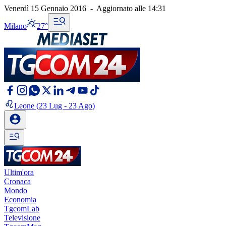
Venerdì 15 Gennaio 2016
-
Aggiornato alle
14:31
Milano
27°
Leone
(23 Lug - 23 Ago)
Ultim'ora
Cronaca
Mondo
Economia
TgcomLab
Televisione