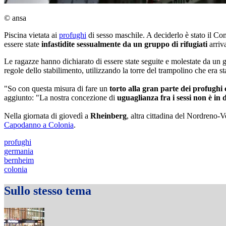
© ansa
Piscina vietata ai
profughi
di sesso maschile. A deciderlo è stato il C
essere state
infastidite sessualmente da un gruppo di rifugiati
arriva
Le ragazze hanno dichiarato di essere state seguite e molestate da un
regole dello stabilimento, utilizzando la torre del trampolino che era st
"So con questa misura di fare un
torto alla gran parte dei profugh
aggiunto: "La nostra concezione di
uguaglianza fra i sessi non è in 
Nella giornata di giovedì a
Rheinberg
, altra cittadina del Nordreno-Ve
Capodanno a Colonia
.
profughi
germania
bernheim
colonia
Sullo stesso tema