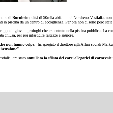
omune di
Bornheim
, città di 50mila abitanti nel Nordreno-Vestfalia, n
ti in piscina da un centro di accoglienza. Per ora non ci sono però stat
 gruppo di giovani profughi che era entrato nella piscina pubblica. La 
ata chiusa, per poi infastidire ragazze e signore.
i che non hanno colpa
- ha spiegato il direttore agli Affari sociali Mar
discussione
".
stfalia, era stato
annullata la sfilata dei carri allegorici di carnevale