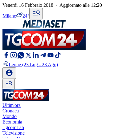
Venerdì 16 Febbraio 2018
-
Aggiornato alle
12:20
Milano
24°
Leone
(23 Lug - 23 Ago)
Ultim'ora
Cronaca
Mondo
Economia
TgcomLab
Televisione