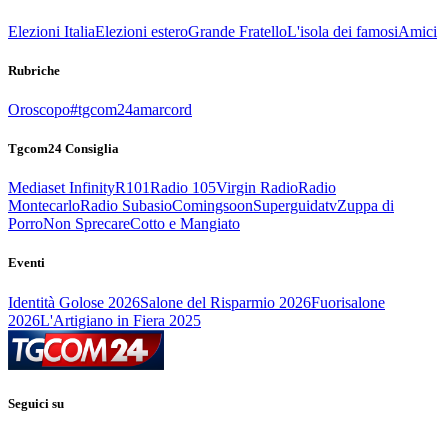
Elezioni Italia
Elezioni estero
Grande Fratello
L'isola dei famosi
Amici
Rubriche
Oroscopo
#tgcom24amarcord
Tgcom24 Consiglia
Mediaset Infinity
R101
Radio 105
Virgin Radio
Radio
Montecarlo
Radio Subasio
Comingsoon
Superguidatv
Zuppa di
Porro
Non Sprecare
Cotto e Mangiato
Eventi
Identità Golose 2026
Salone del Risparmio 2026
Fuorisalone
2026
L'Artigiano in Fiera 2025
Seguici su