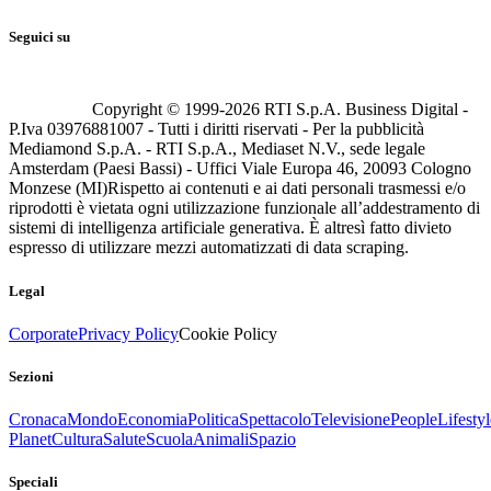
Seguici su
Copyright © 1999-
2026
RTI S.p.A. Business Digital -
P.Iva 03976881007 - Tutti i diritti riservati - Per la pubblicità
Mediamond S.p.A. - RTI S.p.A., Mediaset N.V., sede legale
Amsterdam (Paesi Bassi) - Uffici Viale Europa 46, 20093 Cologno
Monzese (MI)
Rispetto ai contenuti e ai dati personali trasmessi e/o
riprodotti è vietata ogni utilizzazione funzionale all’addestramento di
sistemi di intelligenza artificiale generativa. È altresì fatto divieto
espresso di utilizzare mezzi automatizzati di data scraping.
Legal
Corporate
Privacy Policy
Cookie Policy
Sezioni
Cronaca
Mondo
Economia
Politica
Spettacolo
Televisione
People
Lifestyl
Planet
Cultura
Salute
Scuola
Animali
Spazio
Speciali