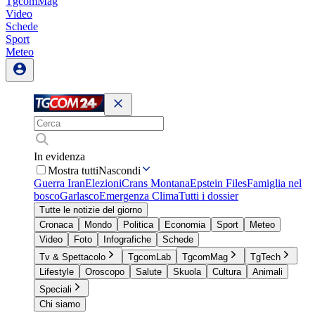
TgcomMag
Video
Schede
Sport
Meteo
In evidenza
Mostra tutti
Nascondi
Guerra Iran
Elezioni
Crans Montana
Epstein Files
Famiglia nel
bosco
Garlasco
Emergenza Clima
Tutti i dossier
Tutte le notizie del giorno
Cronaca
Mondo
Politica
Economia
Sport
Meteo
Video
Foto
Infografiche
Schede
Tv & Spettacolo
TgcomLab
TgcomMag
TgTech
Lifestyle
Oroscopo
Salute
Skuola
Cultura
Animali
Speciali
Chi siamo