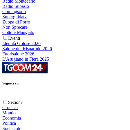
Radio Montecarlo
Radio Subasio
Comingsoon
Superguidatv
Zuppa di Porro
Non Sprecare
Cotto e Mangiato
Eventi
Identità Golose 2026
Salone del Risparmio 2026
Fuorisalone 2026
L'Artigiano in Fiera 2025
Seguici su
Sezioni
Cronaca
Mondo
Economia
Politica
Spettacolo