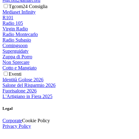
#tgcom24amarcord
Tgcom24 Consiglia
Mediaset Infinity
R101
Radio 105
Virgin Radio
Radio Montecarlo
Radio Subasio
Comingsoon
Superguidatv
Zuppa di Porro
Non Sprecare
Cotto e Mangiato
Eventi
Identità Golose 2026
Salone del Risparmio 2026
Fuorisalone 2026
L'Artigiano in Fiera 2025
Legal
Corporate
Cookie Policy
Privacy Policy