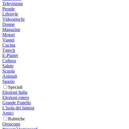
Televisione
People
Lifestyle
Videogiochi
Donne
Magazine
Motori
Viaggi
Cucina
Tgtech
E-Planet
Cultura
Salute
Scuola
Animali
Spazio
Speciali
Elezioni Italia
Elezioni estero
Grande Fratello
L'isola dei famosi
Amici
Rubriche
Oroscopo