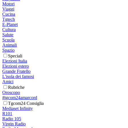
Motori
Viaggi
Cucina
Tgtech
E-Planet
Cultura
Salute
Scuola
Animali
Spazio
Speciali
Elezioni Italia
Elezioni estero
Grande Fratello
L'isola dei famosi
Amici
Rubriche
Oroscopo
#tgcom24amarcord
Tgcom24 Consiglia
Mediaset Infinity
R101
Radio 105
Virgin Radio