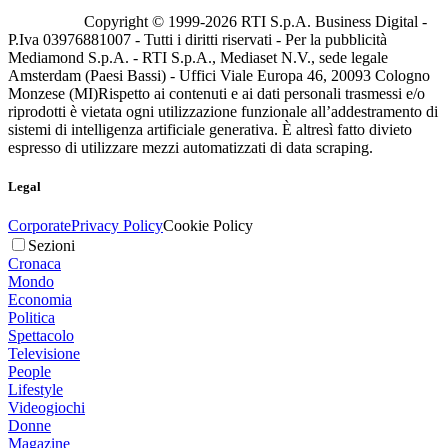
Copyright © 1999-
2026
RTI S.p.A. Business Digital -
P.Iva 03976881007 - Tutti i diritti riservati - Per la pubblicità
Mediamond S.p.A. - RTI S.p.A., Mediaset N.V., sede legale
Amsterdam (Paesi Bassi) - Uffici Viale Europa 46, 20093 Cologno
Monzese (MI)
Rispetto ai contenuti e ai dati personali trasmessi e/o
riprodotti è vietata ogni utilizzazione funzionale all’addestramento di
sistemi di intelligenza artificiale generativa. È altresì fatto divieto
espresso di utilizzare mezzi automatizzati di data scraping.
Legal
Corporate
Privacy Policy
Cookie Policy
Sezioni
Cronaca
Mondo
Economia
Politica
Spettacolo
Televisione
People
Lifestyle
Videogiochi
Donne
Magazine