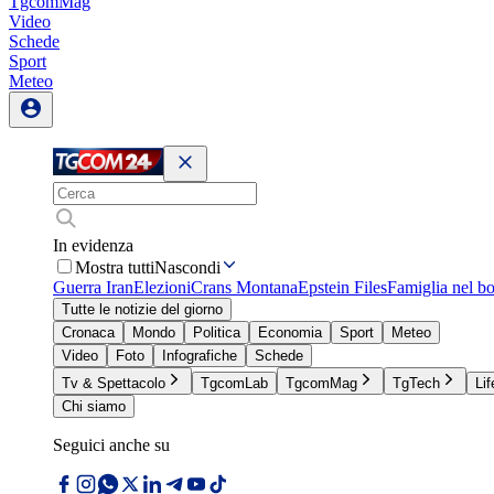
TgcomMag
Video
Schede
Sport
Meteo
In evidenza
Mostra tutti
Nascondi
Guerra Iran
Elezioni
Crans Montana
Epstein Files
Famiglia nel b
Tutte le notizie del giorno
Cronaca
Mondo
Politica
Economia
Sport
Meteo
Video
Foto
Infografiche
Schede
Tv & Spettacolo
TgcomLab
TgcomMag
TgTech
Lif
Chi siamo
Seguici anche su