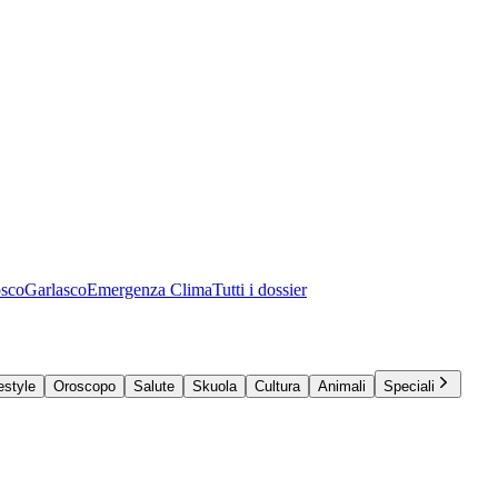
osco
Garlasco
Emergenza Clima
Tutti i dossier
estyle
Oroscopo
Salute
Skuola
Cultura
Animali
Speciali