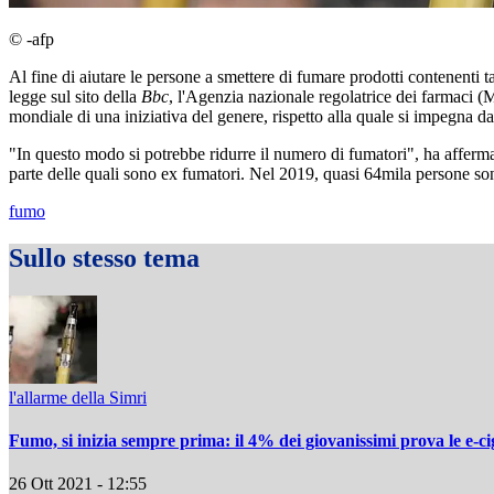
© -afp
Al fine di aiutare le persone a smettere di fumare prodotti contenenti t
legge sul sito della
Bbc
, l'Agenzia nazionale regolatrice dei farmaci (Mh
mondiale di una iniziativa del genere, rispetto alla quale si impegna 
"In questo modo si potrebbe ridurre il numero di fumatori", ha affermat
parte delle quali sono ex fumatori. Nel 2019, quasi 64mila persone son
fumo
Sullo stesso tema
l'allarme della Simri
Fumo, si inizia sempre prima: il 4% dei giovanissimi prova le e-cig
26 Ott 2021 - 12:55