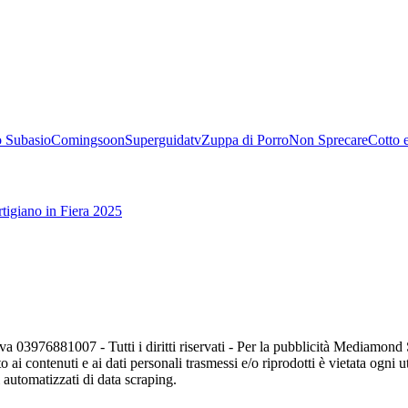
 Subasio
Comingsoon
Superguidatv
Zuppa di Porro
Non Sprecare
Cotto 
tigiano in Fiera 2025
va 03976881007 - Tutti i diritti riservati - Per la pubblicità Mediamon
o ai contenuti e ai dati personali trasmessi e/o riprodotti è vietata ogni 
zi automatizzati di data scraping.