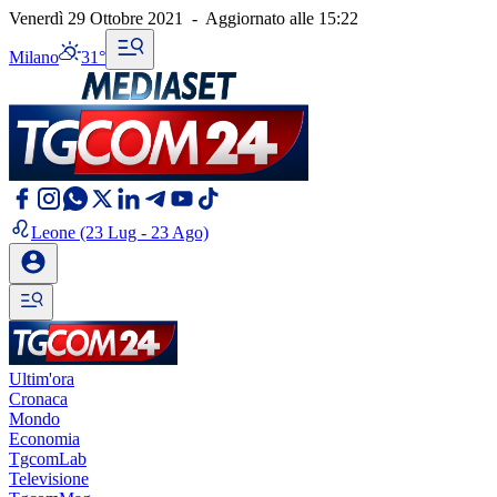
Venerdì 29 Ottobre 2021
-
Aggiornato alle
15:22
Milano
31°
Leone
(23 Lug - 23 Ago)
Ultim'ora
Cronaca
Mondo
Economia
TgcomLab
Televisione