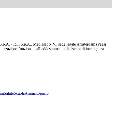
d S.p.A. - RTI S.p.A., Mediaset N.V., sede legale Amsterdam (Paesi
utilizzazione funzionale all’addestramento di sistemi di intelligenza
ura
Salute
Scuola
Animali
Spazio