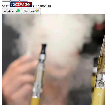
Segui
su
Seguici su
whatsapp
discover