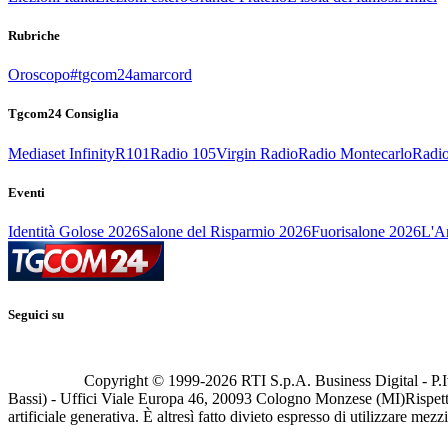
Rubriche
Oroscopo
#tgcom24amarcord
Tgcom24 Consiglia
Mediaset Infinity
R101
Radio 105
Virgin Radio
Radio Montecarlo
Radio
Eventi
Identità Golose 2026
Salone del Risparmio 2026
Fuorisalone 2026
L'Ar
Seguici su
Copyright © 1999-
2026
RTI S.p.A. Business Digital - P.I
Bassi) - Uffici Viale Europa 46, 20093 Cologno Monzese (MI)
Rispett
artificiale generativa. È altresì fatto divieto espresso di utilizzare mez