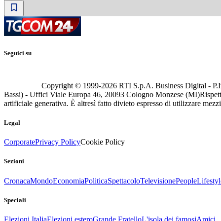
Seguici su
Copyright © 1999-
2026
RTI S.p.A. Business Digital - P.I
Bassi) - Uffici Viale Europa 46, 20093 Cologno Monzese (MI)
Rispett
artificiale generativa. È altresì fatto divieto espresso di utilizzare mez
Legal
Corporate
Privacy Policy
Cookie Policy
Sezioni
Cronaca
Mondo
Economia
Politica
Spettacolo
Televisione
People
Lifestyl
Speciali
Elezioni Italia
Elezioni estero
Grande Fratello
L'isola dei famosi
Amici