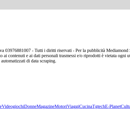
va 03976881007 - Tutti i diritti riservati - Per la pubblicità Mediamon
o ai contenuti e ai dati personali trasmessi e/o riprodotti è vietata ogni 
zi automatizzati di data scraping.
e
Videogiochi
Donne
Magazine
Motori
Viaggi
Cucina
Tgtech
E-Planet
Cult