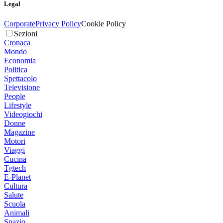
Legal
Corporate
Privacy Policy
Cookie Policy
Sezioni
Cronaca
Mondo
Economia
Politica
Spettacolo
Televisione
People
Lifestyle
Videogiochi
Donne
Magazine
Motori
Viaggi
Cucina
Tgtech
E-Planet
Cultura
Salute
Scuola
Animali
Spazio