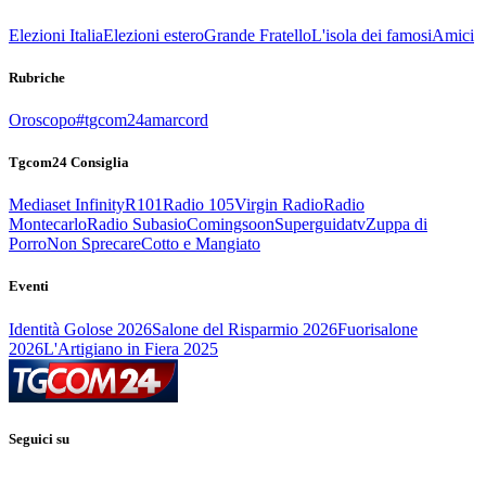
Elezioni Italia
Elezioni estero
Grande Fratello
L'isola dei famosi
Amici
Rubriche
Oroscopo
#tgcom24amarcord
Tgcom24 Consiglia
Mediaset Infinity
R101
Radio 105
Virgin Radio
Radio
Montecarlo
Radio Subasio
Comingsoon
Superguidatv
Zuppa di
Porro
Non Sprecare
Cotto e Mangiato
Eventi
Identità Golose 2026
Salone del Risparmio 2026
Fuorisalone
2026
L'Artigiano in Fiera 2025
Seguici su