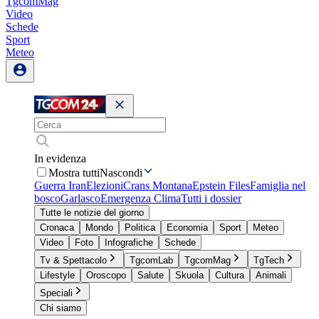
TgcomMag
Video
Schede
Sport
Meteo
In evidenza
Mostra tutti
Nascondi
Guerra Iran
Elezioni
Crans Montana
Epstein Files
Famiglia nel
bosco
Garlasco
Emergenza Clima
Tutti i dossier
Tutte le notizie del giorno
Cronaca
Mondo
Politica
Economia
Sport
Meteo
Video
Foto
Infografiche
Schede
Tv & Spettacolo
TgcomLab
TgcomMag
TgTech
Lifestyle
Oroscopo
Salute
Skuola
Cultura
Animali
Speciali
Chi siamo