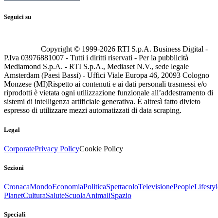
Seguici su
Copyright © 1999-
2026
RTI S.p.A. Business Digital -
P.Iva 03976881007 - Tutti i diritti riservati - Per la pubblicità
Mediamond S.p.A. - RTI S.p.A., Mediaset N.V., sede legale
Amsterdam (Paesi Bassi) - Uffici Viale Europa 46, 20093 Cologno
Monzese (MI)
Rispetto ai contenuti e ai dati personali trasmessi e/o
riprodotti è vietata ogni utilizzazione funzionale all’addestramento di
sistemi di intelligenza artificiale generativa. È altresì fatto divieto
espresso di utilizzare mezzi automatizzati di data scraping.
Legal
Corporate
Privacy Policy
Cookie Policy
Sezioni
Cronaca
Mondo
Economia
Politica
Spettacolo
Televisione
People
Lifestyl
Planet
Cultura
Salute
Scuola
Animali
Spazio
Speciali