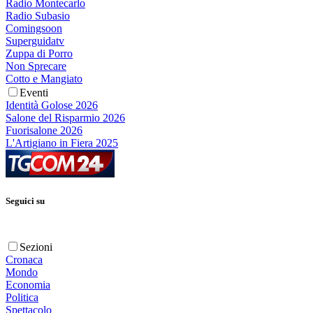
Radio Montecarlo
Radio Subasio
Comingsoon
Superguidatv
Zuppa di Porro
Non Sprecare
Cotto e Mangiato
Eventi
Identità Golose 2026
Salone del Risparmio 2026
Fuorisalone 2026
L'Artigiano in Fiera 2025
Seguici su
Sezioni
Cronaca
Mondo
Economia
Politica
Spettacolo