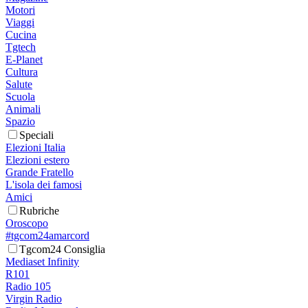
Motori
Viaggi
Cucina
Tgtech
E-Planet
Cultura
Salute
Scuola
Animali
Spazio
Speciali
Elezioni Italia
Elezioni estero
Grande Fratello
L'isola dei famosi
Amici
Rubriche
Oroscopo
#tgcom24amarcord
Tgcom24 Consiglia
Mediaset Infinity
R101
Radio 105
Virgin Radio