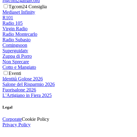
#tgcom24amarcord
Tgcom24 Consiglia
Mediaset Infinity
R101
Radio 105
Virgin Radio
Radio Montecarlo
Radio Subasio
Comingsoon
Superguidatv
Zuppa di Porro
Non Sprecare
Cotto e Mangiato
Eventi
Identità Golose 2026
Salone del Risparmio 2026
Fuorisalone 2026
L'Artigiano in Fiera 2025
Legal
Corporate
Cookie Policy
Privacy Policy