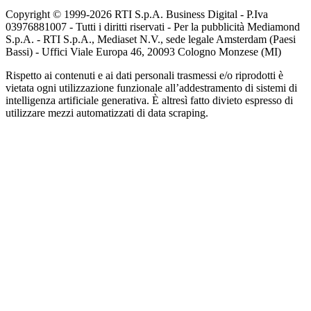
Copyright © 1999-
2026
RTI S.p.A. Business Digital - P.Iva
03976881007 - Tutti i diritti riservati - Per la pubblicità Mediamond
S.p.A. - RTI S.p.A., Mediaset N.V., sede legale Amsterdam (Paesi
Bassi) - Uffici Viale Europa 46, 20093 Cologno Monzese (MI)
Rispetto ai contenuti e ai dati personali trasmessi e/o riprodotti è
vietata ogni utilizzazione funzionale all’addestramento di sistemi di
intelligenza artificiale generativa. È altresì fatto divieto espresso di
utilizzare mezzi automatizzati di data scraping.