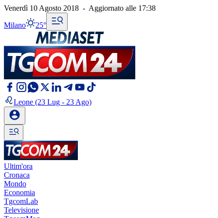
Venerdì 10 Agosto 2018
-
Aggiornato alle
17:38
Milano
25°
Leone
(23 Lug - 23 Ago)
Ultim'ora
Cronaca
Mondo
Economia
TgcomLab
Televisione