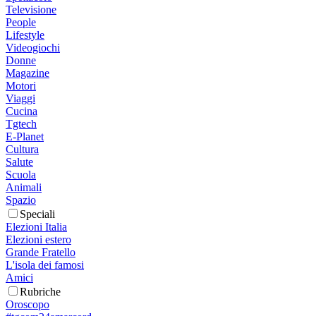
Televisione
People
Lifestyle
Videogiochi
Donne
Magazine
Motori
Viaggi
Cucina
Tgtech
E-Planet
Cultura
Salute
Scuola
Animali
Spazio
Speciali
Elezioni Italia
Elezioni estero
Grande Fratello
L'isola dei famosi
Amici
Rubriche
Oroscopo