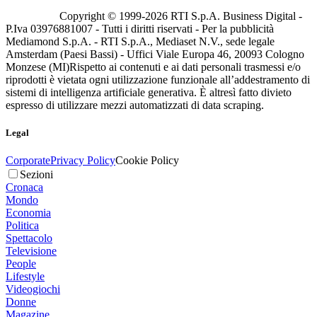
Copyright © 1999-
2026
RTI S.p.A. Business Digital -
P.Iva 03976881007 - Tutti i diritti riservati - Per la pubblicità
Mediamond S.p.A. - RTI S.p.A., Mediaset N.V., sede legale
Amsterdam (Paesi Bassi) - Uffici Viale Europa 46, 20093 Cologno
Monzese (MI)
Rispetto ai contenuti e ai dati personali trasmessi e/o
riprodotti è vietata ogni utilizzazione funzionale all’addestramento di
sistemi di intelligenza artificiale generativa. È altresì fatto divieto
espresso di utilizzare mezzi automatizzati di data scraping.
Legal
Corporate
Privacy Policy
Cookie Policy
Sezioni
Cronaca
Mondo
Economia
Politica
Spettacolo
Televisione
People
Lifestyle
Videogiochi
Donne
Magazine