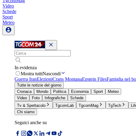
TgcomMag
Video
Schede
Sport
Meteo
In evidenza
Mostra tutti
Nascondi
Guerra Iran
Elezioni
Crans Montana
Epstein Files
Famiglia nel b
Tutte le notizie del giorno
Cronaca
Mondo
Politica
Economia
Sport
Meteo
Video
Foto
Infografiche
Schede
Tv & Spettacolo
TgcomLab
TgcomMag
TgTech
Lif
Chi siamo
Seguici anche su