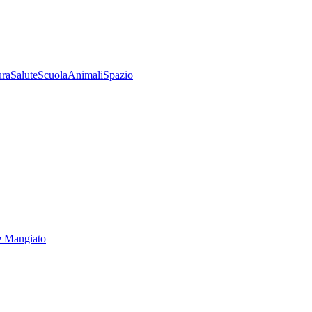
ura
Salute
Scuola
Animali
Spazio
e Mangiato