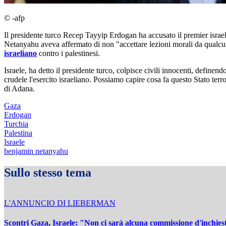
© -afp
Il presidente turco Recep Tayyip Erdogan ha accusato il premier israe
Netanyahu aveva affermato di non "accettare lezioni morali da qualcu
israeliano
contro i palestinesi.
Israele, ha detto il presidente turco, colpisce civili innocenti, defin
crudele l'esercito israeliano. Possiamo capire cosa fa questo Stato te
di Adana.
Gaza
Erdogan
Turchia
Palestina
Israele
benjamin netanyahu
Sullo stesso tema
L'ANNUNCIO DI LIEBERMAN
Scontri Gaza, Israele: "Non ci sarà alcuna commissione d'inchies