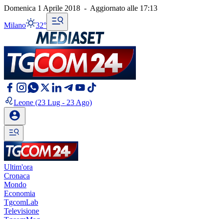
Domenica 1 Aprile 2018
-
Aggiornato alle
17:13
Milano
32°
Leone
(23 Lug - 23 Ago)
Ultim'ora
Cronaca
Mondo
Economia
TgcomLab
Televisione