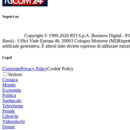
Seguici su
Copyright © 1999-
2026
RTI S.p.A. Business Digital - P.I
Bassi) - Uffici Viale Europa 46, 20093 Cologno Monzese (MI)
Rispett
artificiale generativa. È altresì fatto divieto espresso di utilizzare mez
Legal
Corporate
Privacy Policy
Cookie Policy
Sezioni
Cronaca
Mondo
Economia
Politica
Spettacolo
Televisione
People
Lifestyle
Videogiochi
Donne