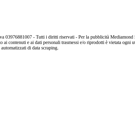
va 03976881007 - Tutti i diritti riservati - Per la pubblicità Mediamon
o ai contenuti e ai dati personali trasmessi e/o riprodotti è vietata ogni 
zi automatizzati di data scraping.