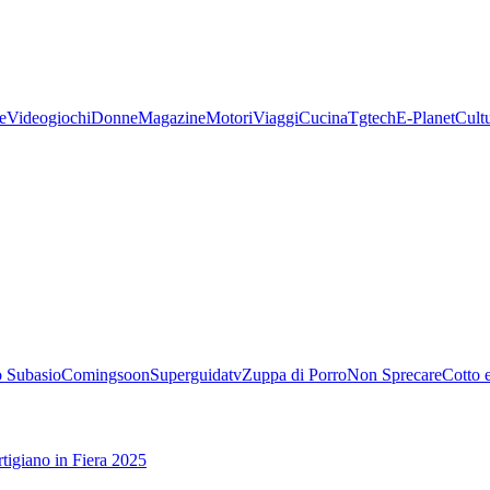
e
Videogiochi
Donne
Magazine
Motori
Viaggi
Cucina
Tgtech
E-Planet
Cult
 Subasio
Comingsoon
Superguidatv
Zuppa di Porro
Non Sprecare
Cotto 
tigiano in Fiera 2025