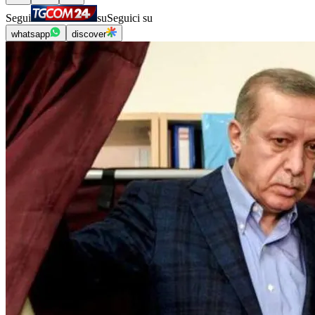
Segui
su
Seguici su
whatsapp
discover