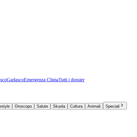
osco
Garlasco
Emergenza Clima
Tutti i dossier
estyle
Oroscopo
Salute
Skuola
Cultura
Animali
Speciali