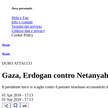
Area personale
Help e Faq
Info e contatti
Termini del servizio
Utilizzo dati e privacy
Cookie Policy
Mondo
Mondo
DURO ATTACCO
Gaza, Erdogan contro Netanyahu
Il presidente turco si scaglia contro il premier israeliano accusandol
01 Apr 2018 - 17:13
01 Apr 2018 - 17:13