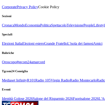
Corporate
Privacy Policy
Cookie Policy
Sezioni
Cronaca
Mondo
Economia
Politica
Spettacolo
Televisione
People
Lifestyl
Speciali
Elezioni Italia
Elezioni estero
Grande Fratello
L'isola dei famosi
Amici
Rubriche
Oroscopo
#tgcom24amarcord
Tgcom24 Consiglia
Mediaset Infinity
R101
Radio 105
Virgin Radio
Radio Montecarlo
Radio
Eventi
Identità Golose 2026
Salone del Risparmio 2026
Fuorisalone 2026
L'Ar