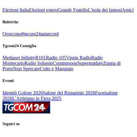
Elezioni Italia
Elezioni estero
Grande Fratello
L'isola dei famosi
Amici
Rubriche
Oroscopo
#tgcom24amarcord
Tgcom24 Consiglia
Mediaset Infinity
R101
Radio 105
Virgin Radio
Radio
Montecarlo
Radio Subasio
Comingsoon
Superguidatv
Zuppa di
Porro
Non Sprecare
Cotto e Mangiato
Eventi
Identità Golose 2026
Salone del Risparmio 2026
Fuorisalone
2026
L'Artigiano in Fiera 2025
Seguici su