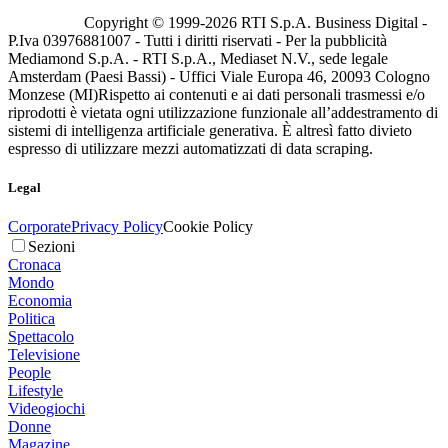
Copyright © 1999-
2026
RTI S.p.A. Business Digital -
P.Iva 03976881007 - Tutti i diritti riservati - Per la pubblicità
Mediamond S.p.A. - RTI S.p.A., Mediaset N.V., sede legale
Amsterdam (Paesi Bassi) - Uffici Viale Europa 46, 20093 Cologno
Monzese (MI)
Rispetto ai contenuti e ai dati personali trasmessi e/o
riprodotti è vietata ogni utilizzazione funzionale all’addestramento di
sistemi di intelligenza artificiale generativa. È altresì fatto divieto
espresso di utilizzare mezzi automatizzati di data scraping.
Legal
Corporate
Privacy Policy
Cookie Policy
Sezioni
Cronaca
Mondo
Economia
Politica
Spettacolo
Televisione
People
Lifestyle
Videogiochi
Donne
Magazine