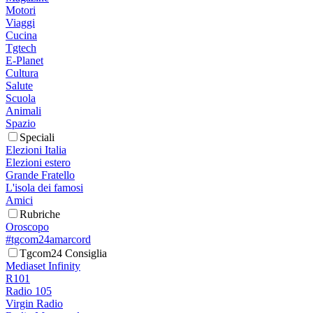
Motori
Viaggi
Cucina
Tgtech
E-Planet
Cultura
Salute
Scuola
Animali
Spazio
Speciali
Elezioni Italia
Elezioni estero
Grande Fratello
L'isola dei famosi
Amici
Rubriche
Oroscopo
#tgcom24amarcord
Tgcom24 Consiglia
Mediaset Infinity
R101
Radio 105
Virgin Radio