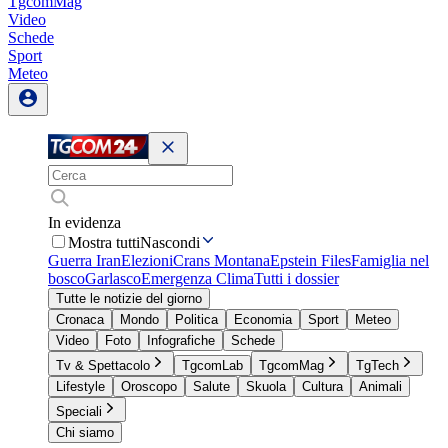
TgcomMag
Video
Schede
Sport
Meteo
In evidenza
Mostra tutti
Nascondi
Guerra Iran
Elezioni
Crans Montana
Epstein Files
Famiglia nel
bosco
Garlasco
Emergenza Clima
Tutti i dossier
Tutte le notizie del giorno
Cronaca
Mondo
Politica
Economia
Sport
Meteo
Video
Foto
Infografiche
Schede
Tv & Spettacolo
TgcomLab
TgcomMag
TgTech
Lifestyle
Oroscopo
Salute
Skuola
Cultura
Animali
Speciali
Chi siamo