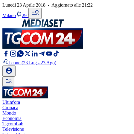
Lunedì 23 Aprile 2018
-
Aggiornato alle
21:22
Milano
29°
Leone
(23 Lug - 23 Ago)
Ultim'ora
Cronaca
Mondo
Economia
TgcomLab
Televisione