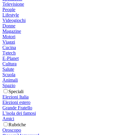
Televisione
People
Lifestyle
Videogiochi
Donne
Magazine
Motori
Viaggi
Cucina
Tgtech
E-Planet
Cultura
Salute
Scuola
Animali
Spazio
Speciali
Elezioni Italia
Elezioni estero
Grande Fratello
L'isola dei famosi
Amici
Rubriche
Oroscopo