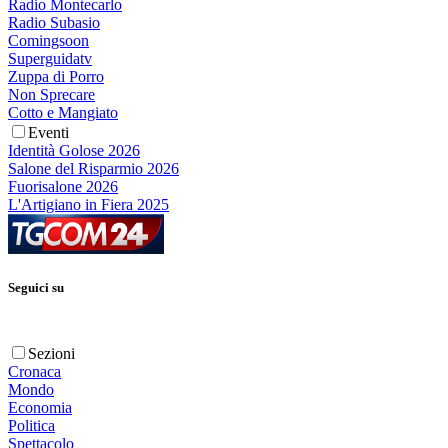
Radio Montecarlo
Radio Subasio
Comingsoon
Superguidatv
Zuppa di Porro
Non Sprecare
Cotto e Mangiato
Eventi
Identità Golose 2026
Salone del Risparmio 2026
Fuorisalone 2026
L'Artigiano in Fiera 2025
Seguici su
Sezioni
Cronaca
Mondo
Economia
Politica
Spettacolo