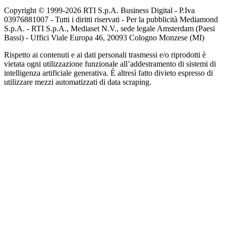
Copyright © 1999-
2026
RTI S.p.A. Business Digital - P.Iva
03976881007 - Tutti i diritti riservati - Per la pubblicità Mediamond
S.p.A. - RTI S.p.A., Mediaset N.V., sede legale Amsterdam (Paesi
Bassi) - Uffici Viale Europa 46, 20093 Cologno Monzese (MI)
Rispetto ai contenuti e ai dati personali trasmessi e/o riprodotti è
vietata ogni utilizzazione funzionale all’addestramento di sistemi di
intelligenza artificiale generativa. È altresì fatto divieto espresso di
utilizzare mezzi automatizzati di data scraping.