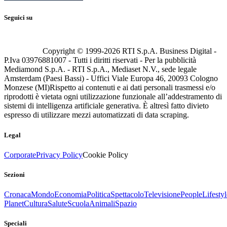
Seguici su
Copyright © 1999-
2026
RTI S.p.A. Business Digital -
P.Iva 03976881007 - Tutti i diritti riservati - Per la pubblicità
Mediamond S.p.A. - RTI S.p.A., Mediaset N.V., sede legale
Amsterdam (Paesi Bassi) - Uffici Viale Europa 46, 20093 Cologno
Monzese (MI)
Rispetto ai contenuti e ai dati personali trasmessi e/o
riprodotti è vietata ogni utilizzazione funzionale all’addestramento di
sistemi di intelligenza artificiale generativa. È altresì fatto divieto
espresso di utilizzare mezzi automatizzati di data scraping.
Legal
Corporate
Privacy Policy
Cookie Policy
Sezioni
Cronaca
Mondo
Economia
Politica
Spettacolo
Televisione
People
Lifestyl
Planet
Cultura
Salute
Scuola
Animali
Spazio
Speciali