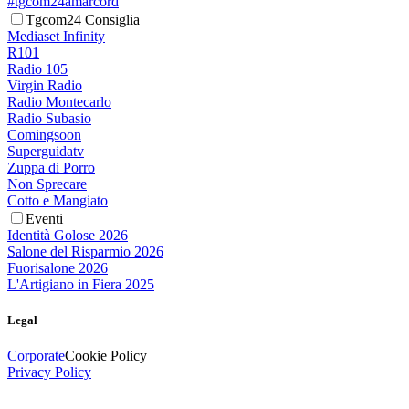
#tgcom24amarcord
Tgcom24 Consiglia
Mediaset Infinity
R101
Radio 105
Virgin Radio
Radio Montecarlo
Radio Subasio
Comingsoon
Superguidatv
Zuppa di Porro
Non Sprecare
Cotto e Mangiato
Eventi
Identità Golose 2026
Salone del Risparmio 2026
Fuorisalone 2026
L'Artigiano in Fiera 2025
Legal
Corporate
Cookie Policy
Privacy Policy