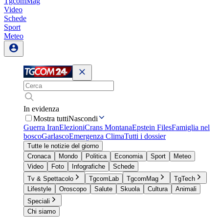
TgcomMag
Video
Schede
Sport
Meteo
In evidenza
Mostra tutti
Nascondi
Guerra Iran
Elezioni
Crans Montana
Epstein Files
Famiglia nel
bosco
Garlasco
Emergenza Clima
Tutti i dossier
Tutte le notizie del giorno
Cronaca
Mondo
Politica
Economia
Sport
Meteo
Video
Foto
Infografiche
Schede
Tv & Spettacolo
TgcomLab
TgcomMag
TgTech
Lifestyle
Oroscopo
Salute
Skuola
Cultura
Animali
Speciali
Chi siamo