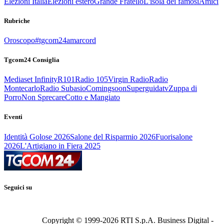
Elezioni Italia
Elezioni estero
Grande Fratello
L'isola dei famosi
Amici
Rubriche
Oroscopo
#tgcom24amarcord
Tgcom24 Consiglia
Mediaset Infinity
R101
Radio 105
Virgin Radio
Radio
Montecarlo
Radio Subasio
Comingsoon
Superguidatv
Zuppa di
Porro
Non Sprecare
Cotto e Mangiato
Eventi
Identità Golose 2026
Salone del Risparmio 2026
Fuorisalone
2026
L'Artigiano in Fiera 2025
Seguici su
Copyright © 1999-
2026
RTI S.p.A. Business Digital -