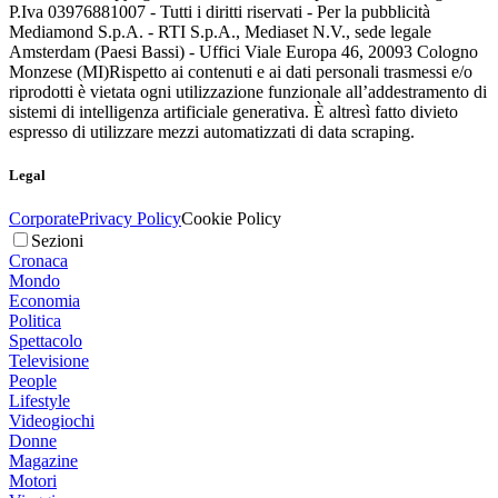
P.Iva 03976881007 - Tutti i diritti riservati - Per la pubblicità
Mediamond S.p.A. - RTI S.p.A., Mediaset N.V., sede legale
Amsterdam (Paesi Bassi) - Uffici Viale Europa 46, 20093 Cologno
Monzese (MI)
Rispetto ai contenuti e ai dati personali trasmessi e/o
riprodotti è vietata ogni utilizzazione funzionale all’addestramento di
sistemi di intelligenza artificiale generativa. È altresì fatto divieto
espresso di utilizzare mezzi automatizzati di data scraping.
Legal
Corporate
Privacy Policy
Cookie Policy
Sezioni
Cronaca
Mondo
Economia
Politica
Spettacolo
Televisione
People
Lifestyle
Videogiochi
Donne
Magazine
Motori