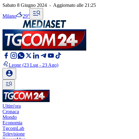
Sabato 8 Giugno 2024
-
Aggiornato alle
21:25
Milano
29°
Leone
(23 Lug - 23 Ago)
Ultim'ora
Cronaca
Mondo
Economia
TgcomLab
Televisione