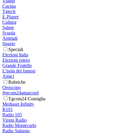
Viaggi
Cucina
Tgtech
E-Planet
Cultura
Salute
Scuola
Animali
Spazio
Speciali
Elezioni Italia
Elezioni estero
Grande Fratello
L'isola dei famosi
Amici
Rubriche
Oroscopo
#tgcom24amarcord
Tgcom24 Consiglia
Mediaset Infinity
R101
Radio 105
Virgin Radio
Radio Montecarlo
Radio Subasio