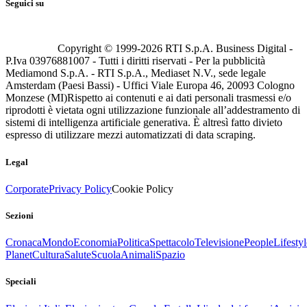
Seguici su
Copyright © 1999-
2026
RTI S.p.A. Business Digital -
P.Iva 03976881007 - Tutti i diritti riservati - Per la pubblicità
Mediamond S.p.A. - RTI S.p.A., Mediaset N.V., sede legale
Amsterdam (Paesi Bassi) - Uffici Viale Europa 46, 20093 Cologno
Monzese (MI)
Rispetto ai contenuti e ai dati personali trasmessi e/o
riprodotti è vietata ogni utilizzazione funzionale all’addestramento di
sistemi di intelligenza artificiale generativa. È altresì fatto divieto
espresso di utilizzare mezzi automatizzati di data scraping.
Legal
Corporate
Privacy Policy
Cookie Policy
Sezioni
Cronaca
Mondo
Economia
Politica
Spettacolo
Televisione
People
Lifestyl
Planet
Cultura
Salute
Scuola
Animali
Spazio
Speciali