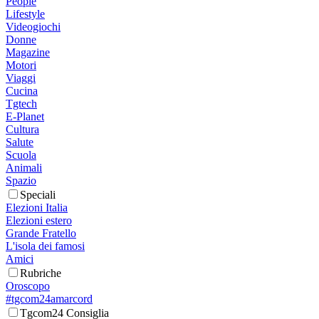
People
Lifestyle
Videogiochi
Donne
Magazine
Motori
Viaggi
Cucina
Tgtech
E-Planet
Cultura
Salute
Scuola
Animali
Spazio
Speciali
Elezioni Italia
Elezioni estero
Grande Fratello
L'isola dei famosi
Amici
Rubriche
Oroscopo
#tgcom24amarcord
Tgcom24 Consiglia