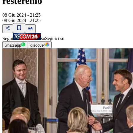
resteremo"
08 Giu 2024 - 21:25
08 Giu 2024 - 21:25
Segui
su
Seguici su
whatsapp
discover