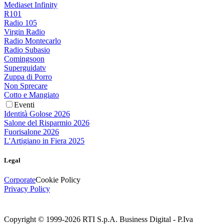
Mediaset Infinity
R101
Radio 105
Virgin Radio
Radio Montecarlo
Radio Subasio
Comingsoon
Superguidatv
Zuppa di Porro
Non Sprecare
Cotto e Mangiato
Eventi
Identità Golose 2026
Salone del Risparmio 2026
Fuorisalone 2026
L'Artigiano in Fiera 2025
Legal
Corporate
Cookie Policy
Privacy Policy
Copyright © 1999-
2026
RTI S.p.A. Business Digital - P.Iva