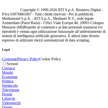
Copyright © 1999-
2026
RTI S.p.A. Business Digital -
P.Iva 03976881007 - Tutti i diritti riservati - Per la pubblicità
Mediamond S.p.A. - RTI S.p.A., Mediaset N.V., sede legale
Amsterdam (Paesi Bassi) - Uffici Viale Europa 46, 20093 Cologno
Monzese (MI)
Rispetto ai contenuti e ai dati personali trasmessi e/o
riprodotti è vietata ogni utilizzazione funzionale all’addestramento di
sistemi di intelligenza artificiale generativa. È altresì fatto divieto
espresso di utilizzare mezzi automatizzati di data scraping.
Legal
Corporate
Privacy Policy
Cookie Policy
Sezioni
Cronaca
Mondo
Economia
Politica
Spettacolo
Televisione
People
Lifestyle
Videogiochi
Donne