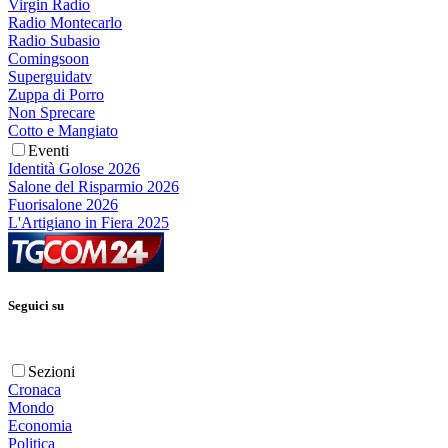
Virgin Radio
Radio Montecarlo
Radio Subasio
Comingsoon
Superguidatv
Zuppa di Porro
Non Sprecare
Cotto e Mangiato
Eventi
Identità Golose 2026
Salone del Risparmio 2026
Fuorisalone 2026
L'Artigiano in Fiera 2025
Seguici su
Sezioni
Cronaca
Mondo
Economia
Politica