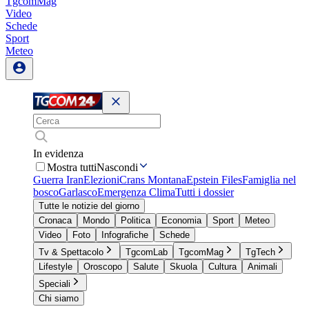
TgcomMag
Video
Schede
Sport
Meteo
In evidenza
Mostra tutti
Nascondi
Guerra Iran
Elezioni
Crans Montana
Epstein Files
Famiglia nel
bosco
Garlasco
Emergenza Clima
Tutti i dossier
Tutte le notizie del giorno
Cronaca
Mondo
Politica
Economia
Sport
Meteo
Video
Foto
Infografiche
Schede
Tv & Spettacolo
TgcomLab
TgcomMag
TgTech
Lifestyle
Oroscopo
Salute
Skuola
Cultura
Animali
Speciali
Chi siamo