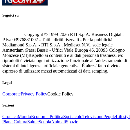
Seguici su
Copyright © 1999-
2026
RTI S.p.A. Business Digital -
P.Iva 03976881007 - Tutti i diritti riservati - Per la pubblicità
Mediamond S.p.A. - RTI S.p.A., Mediaset N.V., sede legale
Amsterdam (Paesi Bassi) - Uffici Viale Europa 46, 20093 Cologno
Monzese (MI)
Rispetto ai contenuti e ai dati personali trasmessi e/o
riprodotti è vietata ogni utilizzazione funzionale all’addestramento di
sistemi di intelligenza artificiale generativa. È altresì fatto divieto
espresso di utilizzare mezzi automatizzati di data scraping.
Legal
Corporate
Privacy Policy
Cookie Policy
Sezioni
Cronaca
Mondo
Economia
Politica
Spettacolo
Televisione
People
Lifestyl
Planet
Cultura
Salute
Scuola
Animali
Spazio