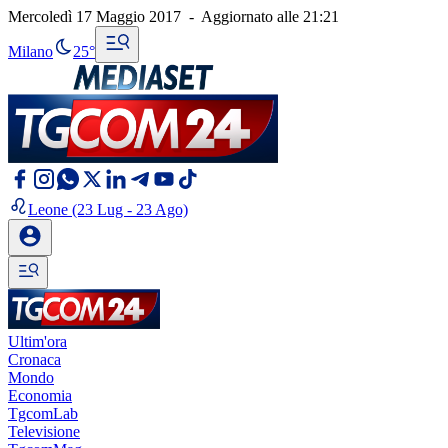
Mercoledì 17 Maggio 2017
-
Aggiornato alle
21:21
Milano
25°
Leone
(23 Lug - 23 Ago)
Ultim'ora
Cronaca
Mondo
Economia
TgcomLab
Televisione