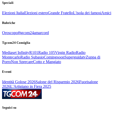
Speciali
Elezioni Italia
Elezioni estero
Grande Fratello
L'isola dei famosi
Amici
Rubriche
Oroscopo
#tgcom24amarcord
Tgcom24 Consiglia
Mediaset Infinity
R101
Radio 105
Virgin Radio
Radio
Montecarlo
Radio Subasio
Comingsoon
Superguidatv
Zuppa di
Porro
Non Sprecare
Cotto e Mangiato
Eventi
Identità Golose 2026
Salone del Risparmio 2026
Fuorisalone
2026
L'Artigiano in Fiera 2025
Seguici su