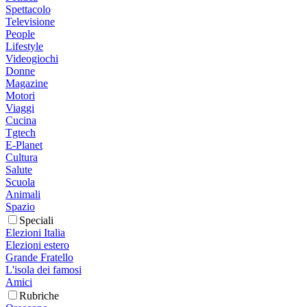
Spettacolo
Televisione
People
Lifestyle
Videogiochi
Donne
Magazine
Motori
Viaggi
Cucina
Tgtech
E-Planet
Cultura
Salute
Scuola
Animali
Spazio
Speciali
Elezioni Italia
Elezioni estero
Grande Fratello
L'isola dei famosi
Amici
Rubriche