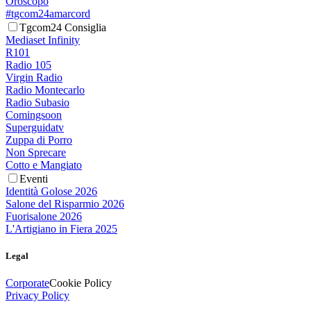
Oroscopo
#tgcom24amarcord
Tgcom24 Consiglia
Mediaset Infinity
R101
Radio 105
Virgin Radio
Radio Montecarlo
Radio Subasio
Comingsoon
Superguidatv
Zuppa di Porro
Non Sprecare
Cotto e Mangiato
Eventi
Identità Golose 2026
Salone del Risparmio 2026
Fuorisalone 2026
L'Artigiano in Fiera 2025
Legal
Corporate
Cookie Policy
Privacy Policy