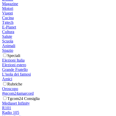
Magazine
Motori
Viaggi
Cucina
Tgtech
E-Planet
Cultura
Salute
Scuola
Animali
Spazio
Speciali
Elezioni Italia
Elezioni estero
Grande Fratello
L'isola dei famosi
Amici
Rubriche
Oroscopo
#tgcom24amarcord
Tgcom24 Consiglia
Mediaset Infinity
R101
Radio 105