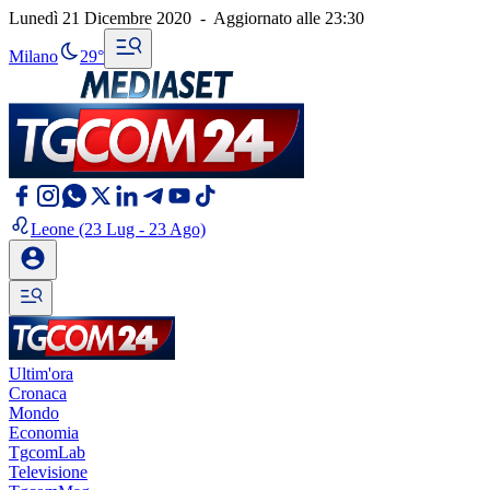
Lunedì 21 Dicembre 2020
-
Aggiornato alle
23:30
Milano
29°
Leone
(23 Lug - 23 Ago)
Ultim'ora
Cronaca
Mondo
Economia
TgcomLab
Televisione