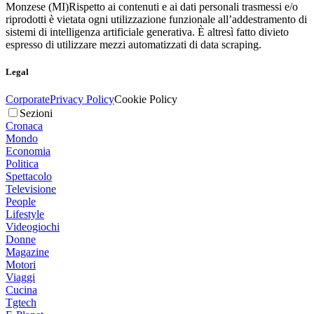
Monzese (MI)
Rispetto ai contenuti e ai dati personali trasmessi e/o
riprodotti è vietata ogni utilizzazione funzionale all’addestramento di
sistemi di intelligenza artificiale generativa. È altresì fatto divieto
espresso di utilizzare mezzi automatizzati di data scraping.
Legal
Corporate
Privacy Policy
Cookie Policy
Sezioni
Cronaca
Mondo
Economia
Politica
Spettacolo
Televisione
People
Lifestyle
Videogiochi
Donne
Magazine
Motori
Viaggi
Cucina
Tgtech