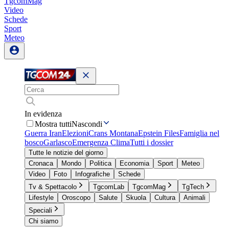
TgcomMag
Video
Schede
Sport
Meteo
In evidenza
Mostra tutti
Nascondi
Guerra Iran
Elezioni
Crans Montana
Epstein Files
Famiglia nel
bosco
Garlasco
Emergenza Clima
Tutti i dossier
Tutte le notizie del giorno
Cronaca
Mondo
Politica
Economia
Sport
Meteo
Video
Foto
Infografiche
Schede
Tv & Spettacolo
TgcomLab
TgcomMag
TgTech
Lifestyle
Oroscopo
Salute
Skuola
Cultura
Animali
Speciali
Chi siamo