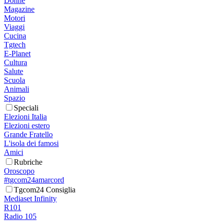
Donne
Magazine
Motori
Viaggi
Cucina
Tgtech
E-Planet
Cultura
Salute
Scuola
Animali
Spazio
Speciali
Elezioni Italia
Elezioni estero
Grande Fratello
L'isola dei famosi
Amici
Rubriche
Oroscopo
#tgcom24amarcord
Tgcom24 Consiglia
Mediaset Infinity
R101
Radio 105