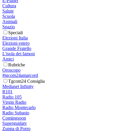
E-Planet
Cultura
Salute
Scuola
Animali
Spazio
Speciali
Elezioni Italia
Elezioni estero
Grande Fratello
L'isola dei famosi
Amici
Rubriche
Oroscopo
#tgcom24amarcord
Tgcom24 Consiglia
Mediaset Infinity
R101
Radio 105
Virgin Radio
Radio Montecarlo
Radio Subasio
Comingsoon
Superguidatv
Zuppa di Porro