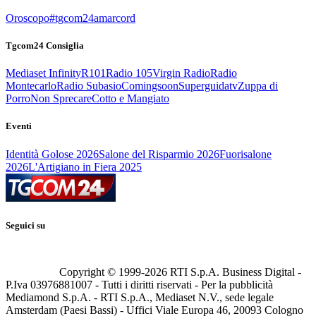
Oroscopo
#tgcom24amarcord
Tgcom24 Consiglia
Mediaset Infinity
R101
Radio 105
Virgin Radio
Radio
Montecarlo
Radio Subasio
Comingsoon
Superguidatv
Zuppa di
Porro
Non Sprecare
Cotto e Mangiato
Eventi
Identità Golose 2026
Salone del Risparmio 2026
Fuorisalone
2026
L'Artigiano in Fiera 2025
Seguici su
Copyright © 1999-
2026
RTI S.p.A. Business Digital -
P.Iva 03976881007 - Tutti i diritti riservati - Per la pubblicità
Mediamond S.p.A. - RTI S.p.A., Mediaset N.V., sede legale
Amsterdam (Paesi Bassi) - Uffici Viale Europa 46, 20093 Cologno