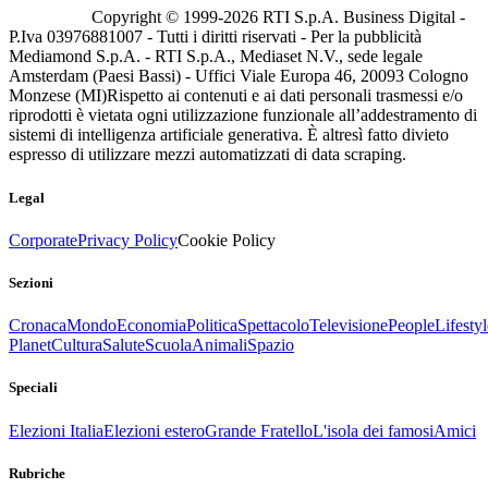
Copyright © 1999-
2026
RTI S.p.A. Business Digital -
P.Iva 03976881007 - Tutti i diritti riservati - Per la pubblicità
Mediamond S.p.A. - RTI S.p.A., Mediaset N.V., sede legale
Amsterdam (Paesi Bassi) - Uffici Viale Europa 46, 20093 Cologno
Monzese (MI)
Rispetto ai contenuti e ai dati personali trasmessi e/o
riprodotti è vietata ogni utilizzazione funzionale all’addestramento di
sistemi di intelligenza artificiale generativa. È altresì fatto divieto
espresso di utilizzare mezzi automatizzati di data scraping.
Legal
Corporate
Privacy Policy
Cookie Policy
Sezioni
Cronaca
Mondo
Economia
Politica
Spettacolo
Televisione
People
Lifestyl
Planet
Cultura
Salute
Scuola
Animali
Spazio
Speciali
Elezioni Italia
Elezioni estero
Grande Fratello
L'isola dei famosi
Amici
Rubriche