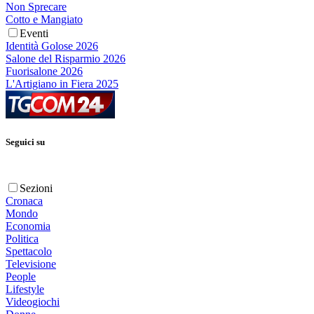
Non Sprecare
Cotto e Mangiato
Eventi
Identità Golose 2026
Salone del Risparmio 2026
Fuorisalone 2026
L'Artigiano in Fiera 2025
Seguici su
Sezioni
Cronaca
Mondo
Economia
Politica
Spettacolo
Televisione
People
Lifestyle
Videogiochi