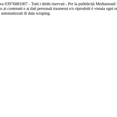
va 03976881007 - Tutti i diritti riservati - Per la pubblicità Mediamon
o ai contenuti e ai dati personali trasmessi e/o riprodotti è vietata ogni 
zi automatizzati di data scraping.