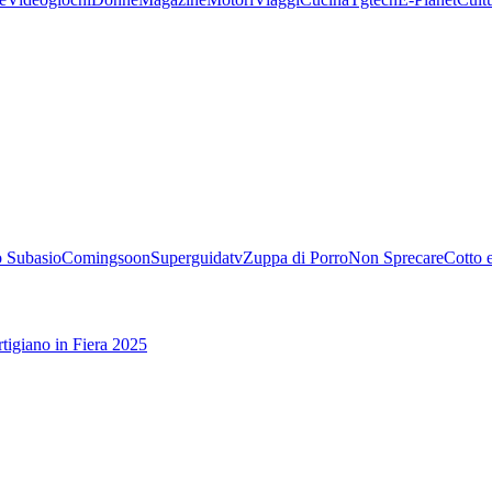
 Subasio
Comingsoon
Superguidatv
Zuppa di Porro
Non Sprecare
Cotto 
tigiano in Fiera 2025