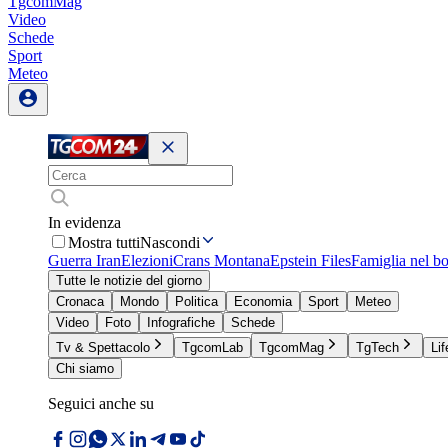
TgcomMag
Video
Schede
Sport
Meteo
In evidenza
Mostra tutti
Nascondi
Guerra Iran
Elezioni
Crans Montana
Epstein Files
Famiglia nel b
Tutte le notizie del giorno
Cronaca
Mondo
Politica
Economia
Sport
Meteo
Video
Foto
Infografiche
Schede
Tv & Spettacolo
TgcomLab
TgcomMag
TgTech
Lif
Chi siamo
Seguici anche su