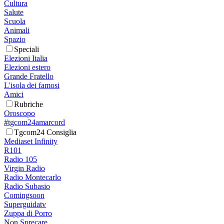
Cultura
Salute
Scuola
Animali
Spazio
Speciali
Elezioni Italia
Elezioni estero
Grande Fratello
L'isola dei famosi
Amici
Rubriche
Oroscopo
#tgcom24amarcord
Tgcom24 Consiglia
Mediaset Infinity
R101
Radio 105
Virgin Radio
Radio Montecarlo
Radio Subasio
Comingsoon
Superguidatv
Zuppa di Porro
Non Sprecare