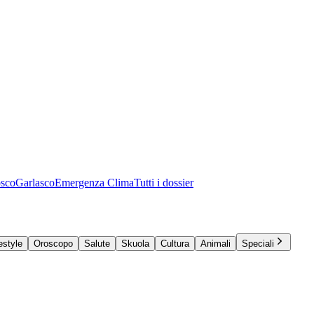
osco
Garlasco
Emergenza Clima
Tutti i dossier
estyle
Oroscopo
Salute
Skuola
Cultura
Animali
Speciali