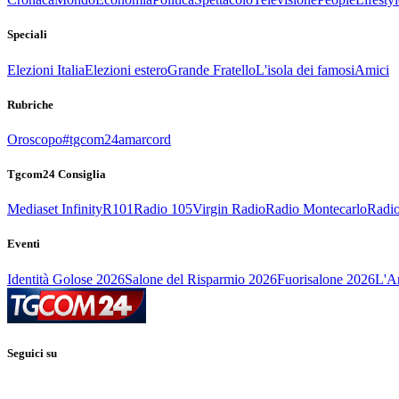
Speciali
Elezioni Italia
Elezioni estero
Grande Fratello
L'isola dei famosi
Amici
Rubriche
Oroscopo
#tgcom24amarcord
Tgcom24 Consiglia
Mediaset Infinity
R101
Radio 105
Virgin Radio
Radio Montecarlo
Radio
Eventi
Identità Golose 2026
Salone del Risparmio 2026
Fuorisalone 2026
L'Ar
Seguici su