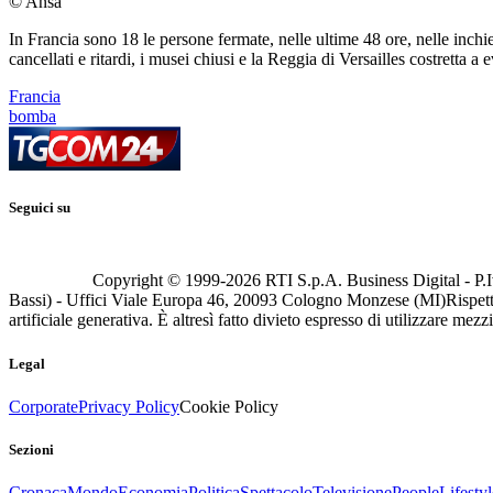
© Ansa
In Francia sono 18 le persone fermate, nelle ultime 48 ore, nelle inchie
cancellati e ritardi, i musei chiusi e la Reggia di Versailles costretta a 
Francia
bomba
Seguici su
Copyright © 1999-
2026
RTI S.p.A. Business Digital - P.I
Bassi) - Uffici Viale Europa 46, 20093 Cologno Monzese (MI)
Rispett
artificiale generativa. È altresì fatto divieto espresso di utilizzare mez
Legal
Corporate
Privacy Policy
Cookie Policy
Sezioni
Cronaca
Mondo
Economia
Politica
Spettacolo
Televisione
People
Lifestyl