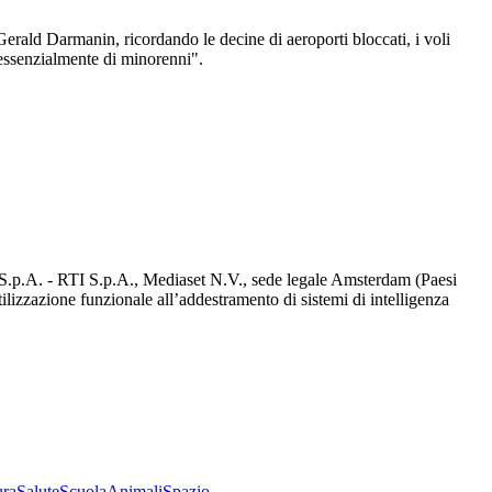
 Gerald Darmanin, ricordando le decine di aeroporti bloccati, i voli
o - essenzialmente di minorenni".
d S.p.A. - RTI S.p.A., Mediaset N.V., sede legale Amsterdam (Paesi
utilizzazione funzionale all’addestramento di sistemi di intelligenza
ura
Salute
Scuola
Animali
Spazio