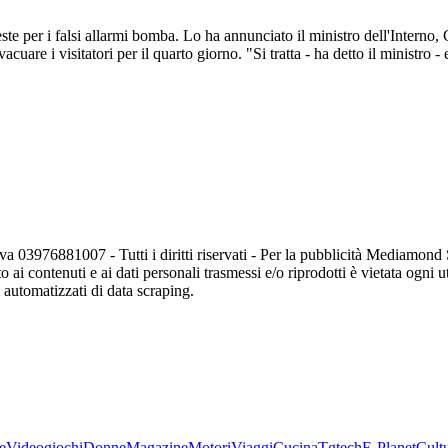
ste per i falsi allarmi bomba. Lo ha annunciato il ministro dell'Interno,
evacuare i visitatori per il quarto giorno. "Si tratta - ha detto il ministr
va 03976881007 - Tutti i diritti riservati - Per la pubblicità Mediamon
o ai contenuti e ai dati personali trasmessi e/o riprodotti è vietata ogni 
zi automatizzati di data scraping.
e
Videogiochi
Donne
Magazine
Motori
Viaggi
Cucina
Tgtech
E-Planet
Cult