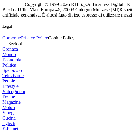
Copyright © 1999-
2026
RTI S.p.A. Business Digital - P.I
Bassi) - Uffici Viale Europa 46, 20093 Cologno Monzese (MI)
Rispett
artificiale generativa. È altresì fatto divieto espresso di utilizzare mez
Legal
Corporate
Privacy Policy
Cookie Policy
Sezioni
Cronaca
Mondo
Economia
Politica
Spettacolo
Televisione
People
Lifestyle
Videogiochi
Donne
Magazine
Motori
Viaggi
Cucina
Tgtech
E-Planet