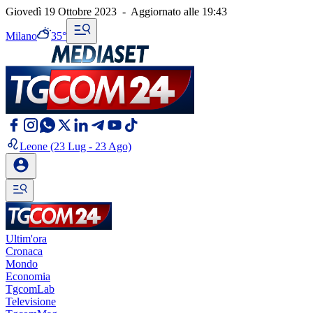
Giovedì 19 Ottobre 2023
-
Aggiornato alle
19:43
Milano
35°
Leone
(23 Lug - 23 Ago)
Ultim'ora
Cronaca
Mondo
Economia
TgcomLab
Televisione