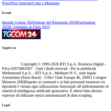
Porro
Non Sprecare
Cotto e Mangiato
Eventi
Identità Golose 2026
Salone del Risparmio 2026
Fuorisalone
2026
L'Artigiano in Fiera 2025
Seguici su
Copyright © 1999-
2026
RTI S.p.A. Business Digital -
P.Iva 03976881007 - Tutti i diritti riservati - Per la pubblicità
Mediamond S.p.A. - RTI S.p.A., Mediaset N.V., sede legale
Amsterdam (Paesi Bassi) - Uffici Viale Europa 46, 20093 Cologno
Monzese (MI)
Rispetto ai contenuti e ai dati personali trasmessi e/o
riprodotti è vietata ogni utilizzazione funzionale all’addestramento di
sistemi di intelligenza artificiale generativa. È altresì fatto divieto
espresso di utilizzare mezzi automatizzati di data scraping.
Legal