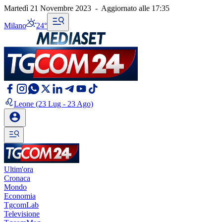
Martedì 21 Novembre 2023
-
Aggiornato alle
17:35
Milano
24°
Leone
(23 Lug - 23 Ago)
Ultim'ora
Cronaca
Mondo
Economia
TgcomLab
Televisione