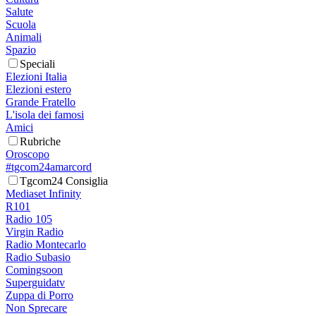
Salute
Scuola
Animali
Spazio
Speciali
Elezioni Italia
Elezioni estero
Grande Fratello
L'isola dei famosi
Amici
Rubriche
Oroscopo
#tgcom24amarcord
Tgcom24 Consiglia
Mediaset Infinity
R101
Radio 105
Virgin Radio
Radio Montecarlo
Radio Subasio
Comingsoon
Superguidatv
Zuppa di Porro
Non Sprecare