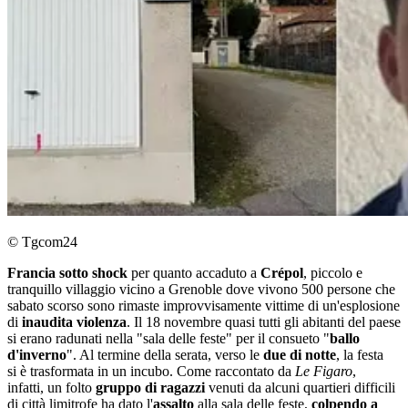
© Tgcom24
Francia sotto shock
per quanto accaduto a
Crépol
, piccolo e
tranquillo villaggio vicino a Grenoble dove vivono 500 persone che
sabato scorso sono rimaste improvvisamente vittime di un'esplosione
di
inaudita violenza
. Il 18 novembre quasi tutti gli abitanti del paese
si erano radunati nella "sala delle feste" per il consueto "
ballo
d'inverno
". Al termine della serata, verso le
due di notte
, la festa
si è trasformata in un incubo. Come raccontato da
Le Figaro
,
infatti, un folto
gruppo di ragazzi
venuti da alcuni quartieri difficili
di città limitrofe ha dato l'
assalto
alla sala delle feste,
colpendo a