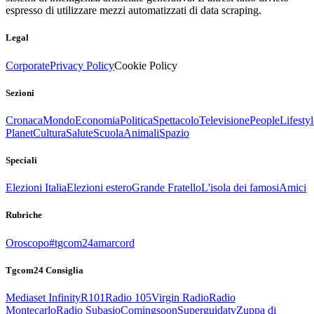
espresso di utilizzare mezzi automatizzati di data scraping.
Legal
Corporate
Privacy Policy
Cookie Policy
Sezioni
Cronaca
Mondo
Economia
Politica
Spettacolo
Televisione
People
Lifestyl
Planet
Cultura
Salute
Scuola
Animali
Spazio
Speciali
Elezioni Italia
Elezioni estero
Grande Fratello
L'isola dei famosi
Amici
Rubriche
Oroscopo
#tgcom24amarcord
Tgcom24 Consiglia
Mediaset Infinity
R101
Radio 105
Virgin Radio
Radio
Montecarlo
Radio Subasio
Comingsoon
Superguidatv
Zuppa di