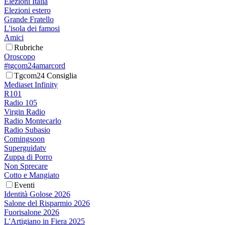
Elezioni Italia
Elezioni estero
Grande Fratello
L'isola dei famosi
Amici
Rubriche
Oroscopo
#tgcom24amarcord
Tgcom24 Consiglia
Mediaset Infinity
R101
Radio 105
Virgin Radio
Radio Montecarlo
Radio Subasio
Comingsoon
Superguidatv
Zuppa di Porro
Non Sprecare
Cotto e Mangiato
Eventi
Identità Golose 2026
Salone del Risparmio 2026
Fuorisalone 2026
L'Artigiano in Fiera 2025