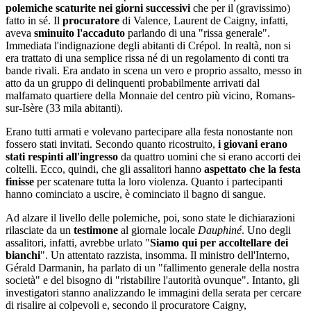
polemiche scaturite nei giorni successivi
che per il (gravissimo)
fatto in sé. Il
procuratore
di Valence, Laurent de Caigny, infatti,
aveva
sminuito l'accaduto
parlando di una "rissa generale".
Immediata l'indignazione degli abitanti di Crépol. In realtà, non si
era trattato di una semplice rissa né di un regolamento di conti tra
bande rivali. Era andato in scena un vero e proprio assalto, messo in
atto da un gruppo di delinquenti probabilmente arrivati dal
malfamato quartiere della Monnaie del centro più vicino, Romans-
sur-Isère (33 mila abitanti).
Erano tutti armati e volevano partecipare alla festa nonostante non
fossero stati invitati. Secondo quanto ricostruito,
i giovani erano
stati respinti all'ingresso
da quattro uomini che si erano accorti dei
coltelli. Ecco, quindi, che gli assalitori hanno
aspettato che la festa
finisse
per scatenare tutta la loro violenza. Quanto i partecipanti
hanno cominciato a uscire, è cominciato il bagno di sangue.
Ad alzare il livello delle polemiche, poi, sono state le dichiarazioni
rilasciate da un
testimone
al giornale locale
Dauphiné
. Uno degli
assalitori, infatti, avrebbe urlato "
Siamo qui per accoltellare dei
bianchi
". Un attentato razzista, insomma. Il ministro dell'Interno,
Gérald Darmanin, ha parlato di un "fallimento generale della nostra
società" e del bisogno di "ristabilire l'autorità ovunque". Intanto, gli
investigatori stanno analizzando le immagini della serata per cercare
di risalire ai colpevoli e, secondo il procuratore Caigny,