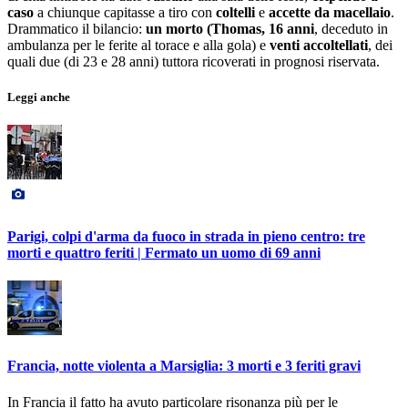
caso
a chiunque capitasse a tiro con
coltelli
e
accette da macellaio
.
Drammatico il bilancio:
un morto (Thomas, 16 anni
, deceduto in
ambulanza per le ferite al torace e alla gola) e
venti accoltellati
, dei
quali due (di 23 e 28 anni) tuttora ricoverati in prognosi riservata.
Leggi anche
Parigi, colpi d'arma da fuoco in strada in pieno centro: tre
morti e quattro feriti | Fermato un uomo di 69 anni
Francia, notte violenta a Marsiglia: 3 morti e 3 feriti gravi
In Francia il fatto ha avuto particolare risonanza più per le