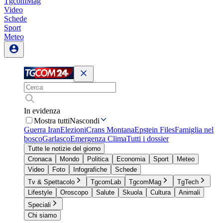
TgcomMag
Video
Schede
Sport
Meteo
In evidenza
Mostra tutti
Nascondi
Guerra Iran
Elezioni
Crans Montana
Epstein Files
Famiglia nel
bosco
Garlasco
Emergenza Clima
Tutti i dossier
Tutte le notizie del giorno
Cronaca
Mondo
Politica
Economia
Sport
Meteo
Video
Foto
Infografiche
Schede
Tv & Spettacolo
TgcomLab
TgcomMag
TgTech
Lifestyle
Oroscopo
Salute
Skuola
Cultura
Animali
Speciali
Chi siamo