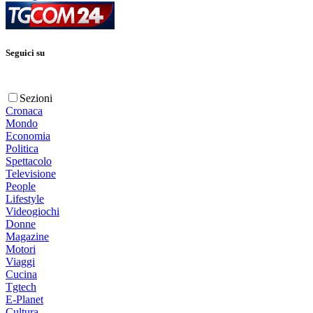
Seguici su
Sezioni
Cronaca
Mondo
Economia
Politica
Spettacolo
Televisione
People
Lifestyle
Videogiochi
Donne
Magazine
Motori
Viaggi
Cucina
Tgtech
E-Planet
Cultura