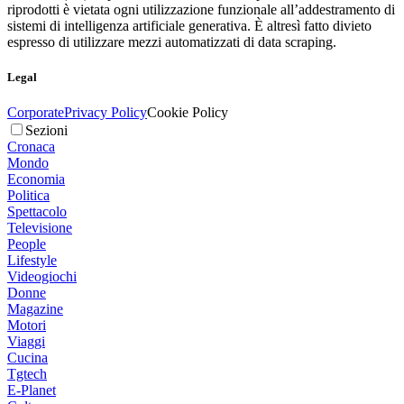
riprodotti è vietata ogni utilizzazione funzionale all’addestramento di
sistemi di intelligenza artificiale generativa. È altresì fatto divieto
espresso di utilizzare mezzi automatizzati di data scraping.
Legal
Corporate
Privacy Policy
Cookie Policy
Sezioni
Cronaca
Mondo
Economia
Politica
Spettacolo
Televisione
People
Lifestyle
Videogiochi
Donne
Magazine
Motori
Viaggi
Cucina
Tgtech
E-Planet