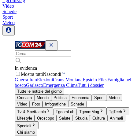
TgcomMag
Video
Schede
Sport
Meteo
In evidenza
Mostra tutti
Nascondi
Guerra Iran
Elezioni
Crans Montana
Epstein Files
Famiglia nel
bosco
Garlasco
Emergenza Clima
Tutti i dossier
Tutte le notizie del giorno
Cronaca
Mondo
Politica
Economia
Sport
Meteo
Video
Foto
Infografiche
Schede
Tv & Spettacolo
TgcomLab
TgcomMag
TgTech
Lifestyle
Oroscopo
Salute
Skuola
Cultura
Animali
Speciali
Chi siamo