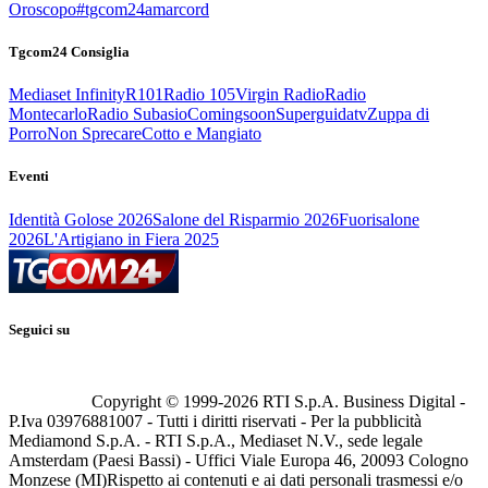
Oroscopo
#tgcom24amarcord
Tgcom24 Consiglia
Mediaset Infinity
R101
Radio 105
Virgin Radio
Radio
Montecarlo
Radio Subasio
Comingsoon
Superguidatv
Zuppa di
Porro
Non Sprecare
Cotto e Mangiato
Eventi
Identità Golose 2026
Salone del Risparmio 2026
Fuorisalone
2026
L'Artigiano in Fiera 2025
Seguici su
Copyright © 1999-
2026
RTI S.p.A. Business Digital -
P.Iva 03976881007 - Tutti i diritti riservati - Per la pubblicità
Mediamond S.p.A. - RTI S.p.A., Mediaset N.V., sede legale
Amsterdam (Paesi Bassi) - Uffici Viale Europa 46, 20093 Cologno
Monzese (MI)
Rispetto ai contenuti e ai dati personali trasmessi e/o