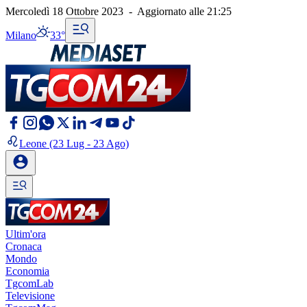
Mercoledì 18 Ottobre 2023
-
Aggiornato alle
21:25
Milano
33°
Leone
(23 Lug - 23 Ago)
Ultim'ora
Cronaca
Mondo
Economia
TgcomLab
Televisione