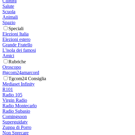
Cultura
Salute
Scuola
Animali
Spazio
Speciali
Elezioni Italia
Elezioni estero
Grande Fratello
L'isola dei famosi
Amici
Rubriche
Oroscopo
#tgcom24amarcord
Tgcom24 Consiglia
Mediaset Infinity
R101
Radio 105
Virgin Radio
Radio Montecarlo
Radio Subasio
Comingsoon
Superguidatv
Zuppa di Porro
Non Sprecare