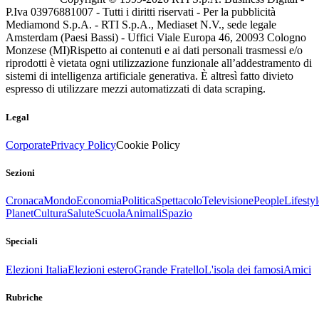
P.Iva 03976881007 - Tutti i diritti riservati - Per la pubblicità
Mediamond S.p.A. - RTI S.p.A., Mediaset N.V., sede legale
Amsterdam (Paesi Bassi) - Uffici Viale Europa 46, 20093 Cologno
Monzese (MI)
Rispetto ai contenuti e ai dati personali trasmessi e/o
riprodotti è vietata ogni utilizzazione funzionale all’addestramento di
sistemi di intelligenza artificiale generativa. È altresì fatto divieto
espresso di utilizzare mezzi automatizzati di data scraping.
Legal
Corporate
Privacy Policy
Cookie Policy
Sezioni
Cronaca
Mondo
Economia
Politica
Spettacolo
Televisione
People
Lifestyl
Planet
Cultura
Salute
Scuola
Animali
Spazio
Speciali
Elezioni Italia
Elezioni estero
Grande Fratello
L'isola dei famosi
Amici
Rubriche