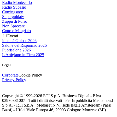
Radio Montecarlo
Radio Subasio
Comingsoon
Superguidatv
Zuppa di Porro
Non Sprecare
Cotto e Mangiato
Eventi
Identità Golose 2026
Salone del Risparmio 2026
Fuorisalone 2026
L'Artigiano in Fiera 2025
Legal
Corporate
Cookie Policy
Privacy Policy
Copyright © 1999-
2026
RTI S.p.A. Business Digital - P.Iva
03976881007 - Tutti i diritti riservati - Per la pubblicità Mediamond
S.p.A. - RTI S.p.A., Mediaset N.V., sede legale Amsterdam (Paesi
Bassi) - Uffici Viale Europa 46, 20093 Cologno Monzese (MI)