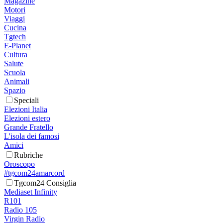
Magazine
Motori
Viaggi
Cucina
Tgtech
E-Planet
Cultura
Salute
Scuola
Animali
Spazio
Speciali
Elezioni Italia
Elezioni estero
Grande Fratello
L'isola dei famosi
Amici
Rubriche
Oroscopo
#tgcom24amarcord
Tgcom24 Consiglia
Mediaset Infinity
R101
Radio 105
Virgin Radio