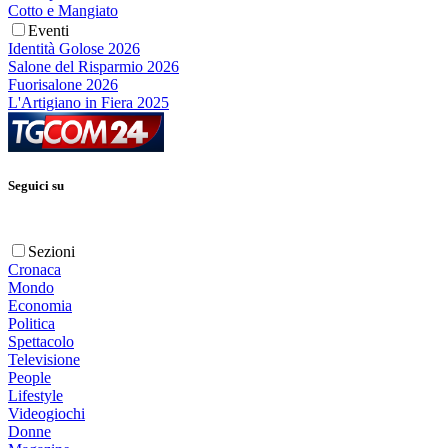
Cotto e Mangiato
Eventi
Identità Golose 2026
Salone del Risparmio 2026
Fuorisalone 2026
L'Artigiano in Fiera 2025
Seguici su
Sezioni
Cronaca
Mondo
Economia
Politica
Spettacolo
Televisione
People
Lifestyle
Videogiochi
Donne