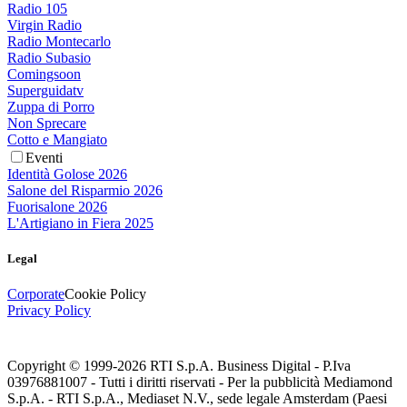
Radio 105
Virgin Radio
Radio Montecarlo
Radio Subasio
Comingsoon
Superguidatv
Zuppa di Porro
Non Sprecare
Cotto e Mangiato
Eventi
Identità Golose 2026
Salone del Risparmio 2026
Fuorisalone 2026
L'Artigiano in Fiera 2025
Legal
Corporate
Cookie Policy
Privacy Policy
Copyright © 1999-
2026
RTI S.p.A. Business Digital - P.Iva
03976881007 - Tutti i diritti riservati - Per la pubblicità Mediamond
S.p.A. - RTI S.p.A., Mediaset N.V., sede legale Amsterdam (Paesi