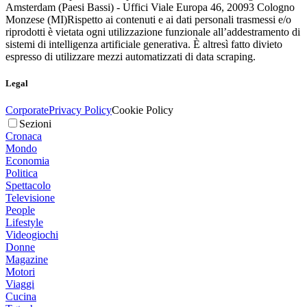
Amsterdam (Paesi Bassi) - Uffici Viale Europa 46, 20093 Cologno
Monzese (MI)
Rispetto ai contenuti e ai dati personali trasmessi e/o
riprodotti è vietata ogni utilizzazione funzionale all’addestramento di
sistemi di intelligenza artificiale generativa. È altresì fatto divieto
espresso di utilizzare mezzi automatizzati di data scraping.
Legal
Corporate
Privacy Policy
Cookie Policy
Sezioni
Cronaca
Mondo
Economia
Politica
Spettacolo
Televisione
People
Lifestyle
Videogiochi
Donne
Magazine
Motori
Viaggi
Cucina