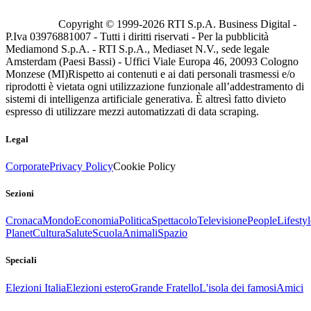
Copyright © 1999-
2026
RTI S.p.A. Business Digital -
P.Iva 03976881007 - Tutti i diritti riservati - Per la pubblicità
Mediamond S.p.A. - RTI S.p.A., Mediaset N.V., sede legale
Amsterdam (Paesi Bassi) - Uffici Viale Europa 46, 20093 Cologno
Monzese (MI)
Rispetto ai contenuti e ai dati personali trasmessi e/o
riprodotti è vietata ogni utilizzazione funzionale all’addestramento di
sistemi di intelligenza artificiale generativa. È altresì fatto divieto
espresso di utilizzare mezzi automatizzati di data scraping.
Legal
Corporate
Privacy Policy
Cookie Policy
Sezioni
Cronaca
Mondo
Economia
Politica
Spettacolo
Televisione
People
Lifestyl
Planet
Cultura
Salute
Scuola
Animali
Spazio
Speciali
Elezioni Italia
Elezioni estero
Grande Fratello
L'isola dei famosi
Amici