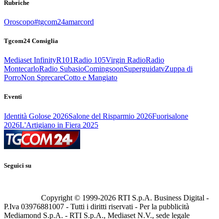
Rubriche
Oroscopo
#tgcom24amarcord
Tgcom24 Consiglia
Mediaset Infinity
R101
Radio 105
Virgin Radio
Radio
Montecarlo
Radio Subasio
Comingsoon
Superguidatv
Zuppa di
Porro
Non Sprecare
Cotto e Mangiato
Eventi
Identità Golose 2026
Salone del Risparmio 2026
Fuorisalone
2026
L'Artigiano in Fiera 2025
Seguici su
Copyright © 1999-
2026
RTI S.p.A. Business Digital -
P.Iva 03976881007 - Tutti i diritti riservati - Per la pubblicità
Mediamond S.p.A. - RTI S.p.A., Mediaset N.V., sede legale