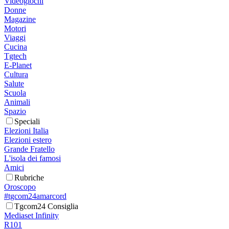
Videogiochi
Donne
Magazine
Motori
Viaggi
Cucina
Tgtech
E-Planet
Cultura
Salute
Scuola
Animali
Spazio
Speciali
Elezioni Italia
Elezioni estero
Grande Fratello
L'isola dei famosi
Amici
Rubriche
Oroscopo
#tgcom24amarcord
Tgcom24 Consiglia
Mediaset Infinity
R101