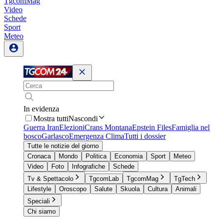
TgcomMag
Video
Schede
Sport
Meteo
In evidenza
Mostra tutti
Nascondi
Guerra Iran
Elezioni
Crans Montana
Epstein Files
Famiglia nel
bosco
Garlasco
Emergenza Clima
Tutti i dossier
Tutte le notizie del giorno
Cronaca
Mondo
Politica
Economia
Sport
Meteo
Video
Foto
Infografiche
Schede
Tv & Spettacolo
TgcomLab
TgcomMag
TgTech
Lifestyle
Oroscopo
Salute
Skuola
Cultura
Animali
Speciali
Chi siamo