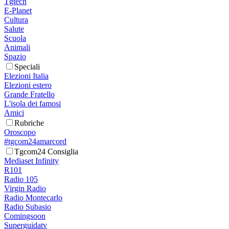
Tgtech
E-Planet
Cultura
Salute
Scuola
Animali
Spazio
Speciali
Elezioni Italia
Elezioni estero
Grande Fratello
L'isola dei famosi
Amici
Rubriche
Oroscopo
#tgcom24amarcord
Tgcom24 Consiglia
Mediaset Infinity
R101
Radio 105
Virgin Radio
Radio Montecarlo
Radio Subasio
Comingsoon
Superguidatv