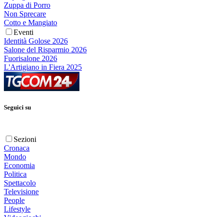
Zuppa di Porro
Non Sprecare
Cotto e Mangiato
Eventi
Identità Golose 2026
Salone del Risparmio 2026
Fuorisalone 2026
L'Artigiano in Fiera 2025
Seguici su
Sezioni
Cronaca
Mondo
Economia
Politica
Spettacolo
Televisione
People
Lifestyle