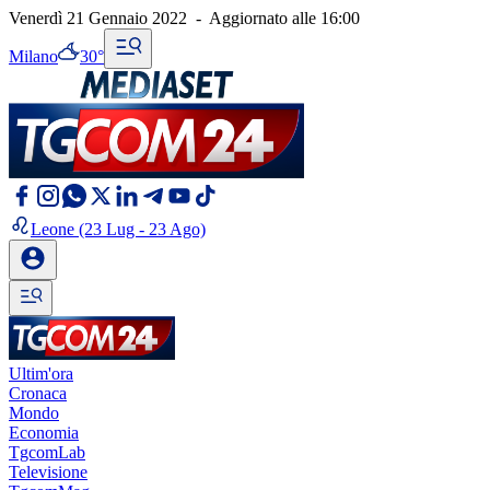
Venerdì 21 Gennaio 2022
-
Aggiornato alle
16:00
Milano
30°
Leone
(23 Lug - 23 Ago)
Ultim'ora
Cronaca
Mondo
Economia
TgcomLab
Televisione