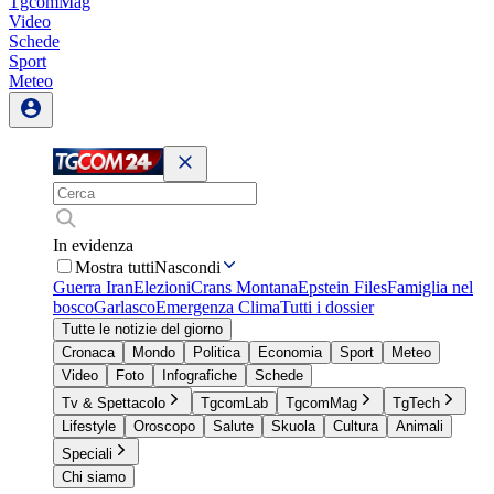
TgcomMag
Video
Schede
Sport
Meteo
In evidenza
Mostra tutti
Nascondi
Guerra Iran
Elezioni
Crans Montana
Epstein Files
Famiglia nel
bosco
Garlasco
Emergenza Clima
Tutti i dossier
Tutte le notizie del giorno
Cronaca
Mondo
Politica
Economia
Sport
Meteo
Video
Foto
Infografiche
Schede
Tv & Spettacolo
TgcomLab
TgcomMag
TgTech
Lifestyle
Oroscopo
Salute
Skuola
Cultura
Animali
Speciali
Chi siamo