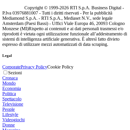
Copyright © 1999-
2026
RTI S.p.A. Business Digital -
P.Iva 03976881007 - Tutti i diritti riservati - Per la pubblicità
Mediamond S.p.A. - RTI S.p.A., Mediaset N.V., sede legale
Amsterdam (Paesi Bassi) - Uffici Viale Europa 46, 20093 Cologno
Monzese (MI)
Rispetto ai contenuti e ai dati personali trasmessi e/o
riprodotti è vietata ogni utilizzazione funzionale all’addestramento di
sistemi di intelligenza artificiale generativa. È altresì fatto divieto
espresso di utilizzare mezzi automatizzati di data scraping.
Legal
Corporate
Privacy Policy
Cookie Policy
Sezioni
Cronaca
Mondo
Economia
Politica
Spettacolo
Televisione
People
Lifestyle
Videogiochi
Donne