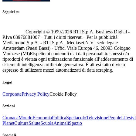
Seguici su
Copyright © 1999-
2026
RTI S.p.A. Business Digital -
P.Iva 03976881007 - Tutti i diritti riservati - Per la pubblicità
Mediamond S.p.A. - RTI S.p.A., Mediaset N.V., sede legale
Amsterdam (Paesi Bassi) - Uffici Viale Europa 46, 20093 Cologno
Monzese (MI)
Rispetto ai contenuti e ai dati personali trasmessi e/o
riprodotti è vietata ogni utilizzazione funzionale all’addestramento di
sistemi di intelligenza artificiale generativa. È altresì fatto divieto
espresso di utilizzare mezzi automatizzati di data scraping.
Legal
Corporate
Privacy Policy
Cookie Policy
Sezioni
Cronaca
Mondo
Economia
Politica
Spettacolo
Televisione
People
Lifestyl
Planet
Cultura
Salute
Scuola
Animali
Spazio
Speciali