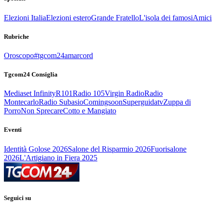
Elezioni Italia
Elezioni estero
Grande Fratello
L'isola dei famosi
Amici
Rubriche
Oroscopo
#tgcom24amarcord
Tgcom24 Consiglia
Mediaset Infinity
R101
Radio 105
Virgin Radio
Radio
Montecarlo
Radio Subasio
Comingsoon
Superguidatv
Zuppa di
Porro
Non Sprecare
Cotto e Mangiato
Eventi
Identità Golose 2026
Salone del Risparmio 2026
Fuorisalone
2026
L'Artigiano in Fiera 2025
Seguici su