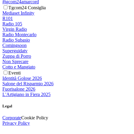
#tgcom24amarcord
Tgcom24 Consiglia
Mediaset Infinity
R101
Radio 105
Virgin Radio
Radio Montecarlo
Radio Subasio
Comingsoon
Superguidatv
Zuppa di Porro
Non Sprecare
Cotto e Mangiato
Eventi
Identità Golose 2026
Salone del Risparmio 2026
Fuorisalone 2026
L'Artigiano in Fiera 2025
Legal
Corporate
Cookie Policy
Privacy Policy