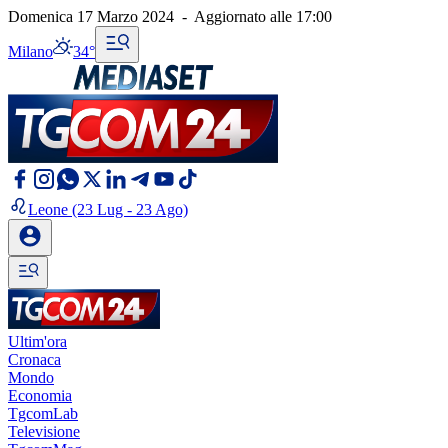
Domenica 17 Marzo 2024
-
Aggiornato alle
17:00
Milano
34°
Leone
(23 Lug - 23 Ago)
Ultim'ora
Cronaca
Mondo
Economia
TgcomLab
Televisione