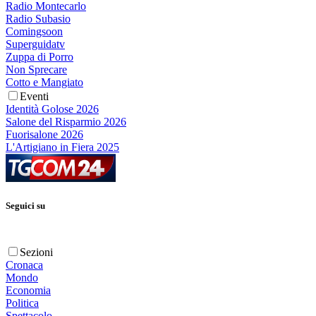
Radio Montecarlo
Radio Subasio
Comingsoon
Superguidatv
Zuppa di Porro
Non Sprecare
Cotto e Mangiato
Eventi
Identità Golose 2026
Salone del Risparmio 2026
Fuorisalone 2026
L'Artigiano in Fiera 2025
Seguici su
Sezioni
Cronaca
Mondo
Economia
Politica
Spettacolo