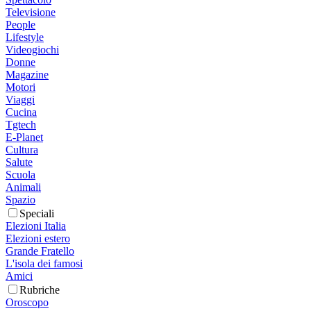
Televisione
People
Lifestyle
Videogiochi
Donne
Magazine
Motori
Viaggi
Cucina
Tgtech
E-Planet
Cultura
Salute
Scuola
Animali
Spazio
Speciali
Elezioni Italia
Elezioni estero
Grande Fratello
L'isola dei famosi
Amici
Rubriche
Oroscopo