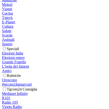
Magazine
Motori
Viaggi
Cucina
Tgtech
E-Planet
Cultura
Salute
Scuola
Animali
Spazio
Speciali
Elezioni Italia
Elezioni estero
Grande Fratello
L'isola dei famosi
Amici
Rubriche
Oroscopo
#tgcom24amarcord
Tgcom24 Consiglia
Mediaset Infinity
R101
Radio 105
Virgin Radio