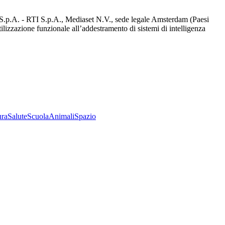
d S.p.A. - RTI S.p.A., Mediaset N.V., sede legale Amsterdam (Paesi
utilizzazione funzionale all’addestramento di sistemi di intelligenza
ura
Salute
Scuola
Animali
Spazio