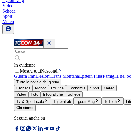
TgcomMag
Video
Schede
Sport
Meteo
In evidenza
Mostra tutti
Nascondi
Guerra Iran
Elezioni
Crans Montana
Epstein Files
Famiglia nel b
Tutte le notizie del giorno
Cronaca
Mondo
Politica
Economia
Sport
Meteo
Video
Foto
Infografiche
Schede
Tv & Spettacolo
TgcomLab
TgcomMag
TgTech
Lif
Chi siamo
Seguici anche su