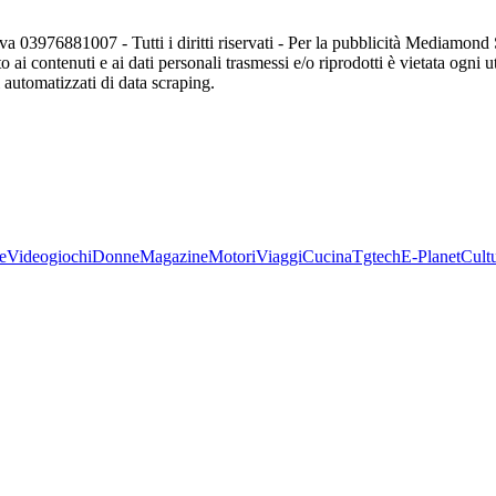
va 03976881007 - Tutti i diritti riservati - Per la pubblicità Mediamon
o ai contenuti e ai dati personali trasmessi e/o riprodotti è vietata ogni 
zi automatizzati di data scraping.
e
Videogiochi
Donne
Magazine
Motori
Viaggi
Cucina
Tgtech
E-Planet
Cult