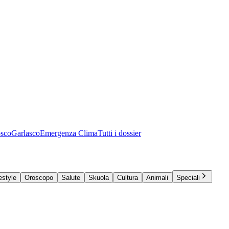
osco
Garlasco
Emergenza Clima
Tutti i dossier
estyle
Oroscopo
Salute
Skuola
Cultura
Animali
Speciali