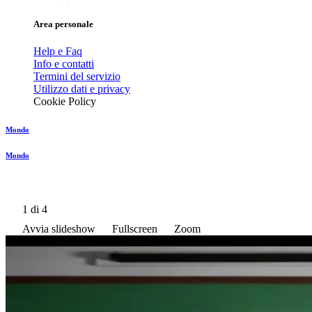
Area personale
Help e Faq
Info e contatti
Termini del servizio
Utilizzo dati e privacy
Cookie Policy
Mondo
Mondo
1
di 4
Avvia slideshow
Fullscreen
Zoom