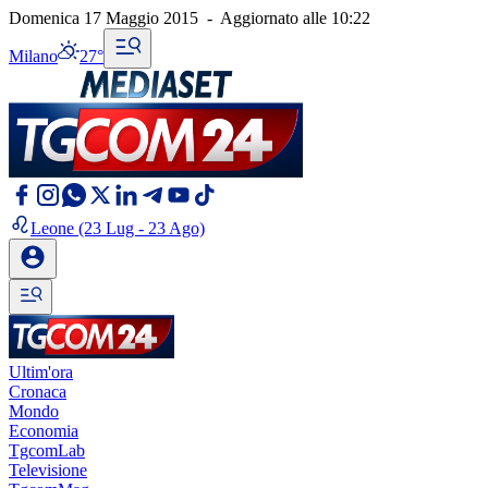
Domenica 17 Maggio 2015
-
Aggiornato alle
10:22
Milano
27°
Leone
(23 Lug - 23 Ago)
Ultim'ora
Cronaca
Mondo
Economia
TgcomLab
Televisione