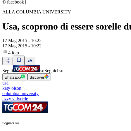
© facebook
|
ALLA COLUMBIA UNIVERSITY
Usa, scoprono di essere sorelle d
17 Mag 2015 - 10:22
17 Mag 2015 - 10:22
4
foto
Segui
su
Seguici su
whatsapp
discover
usa
katy olson
columbia university
lizzy valverde
Seguici su