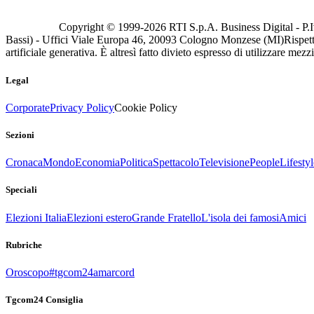
Copyright © 1999-
2026
RTI S.p.A. Business Digital - P.I
Bassi) - Uffici Viale Europa 46, 20093 Cologno Monzese (MI)
Rispett
artificiale generativa. È altresì fatto divieto espresso di utilizzare mez
Legal
Corporate
Privacy Policy
Cookie Policy
Sezioni
Cronaca
Mondo
Economia
Politica
Spettacolo
Televisione
People
Lifestyl
Speciali
Elezioni Italia
Elezioni estero
Grande Fratello
L'isola dei famosi
Amici
Rubriche
Oroscopo
#tgcom24amarcord
Tgcom24 Consiglia