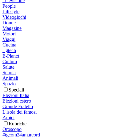
Televisione
People
Lifestyle
Videogiochi
Donne
Magazine
Motori
Viaggi
Cucina
Tgtech
E-Planet
Cultura
Salute
Scuola
Animali
Spazio
Speciali
Elezioni Italia
Elezioni estero
Grande Fratello
L'isola dei famosi
Amici
Rubriche
Oroscopo
#tgcom24amarcord