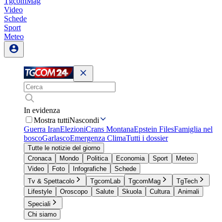
TgcomMag
Video
Schede
Sport
Meteo
In evidenza
Mostra tutti
Nascondi
Guerra Iran
Elezioni
Crans Montana
Epstein Files
Famiglia nel
bosco
Garlasco
Emergenza Clima
Tutti i dossier
Tutte le notizie del giorno
Cronaca
Mondo
Politica
Economia
Sport
Meteo
Video
Foto
Infografiche
Schede
Tv & Spettacolo
TgcomLab
TgcomMag
TgTech
Lifestyle
Oroscopo
Salute
Skuola
Cultura
Animali
Speciali
Chi siamo