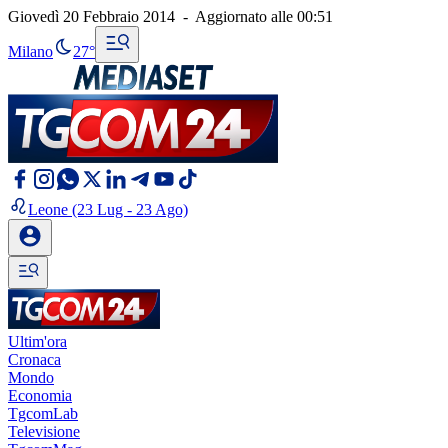
Giovedì 20 Febbraio 2014
-
Aggiornato alle
00:51
Milano
27°
Leone
(23 Lug - 23 Ago)
Ultim'ora
Cronaca
Mondo
Economia
TgcomLab
Televisione