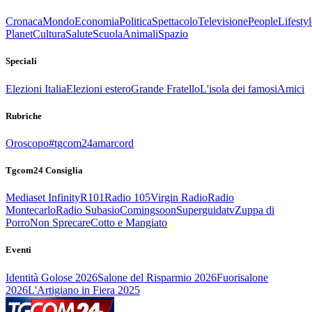
Cronaca
Mondo
Economia
Politica
Spettacolo
Televisione
People
Lifestyl
Planet
Cultura
Salute
Scuola
Animali
Spazio
Speciali
Elezioni Italia
Elezioni estero
Grande Fratello
L'isola dei famosi
Amici
Rubriche
Oroscopo
#tgcom24amarcord
Tgcom24 Consiglia
Mediaset Infinity
R101
Radio 105
Virgin Radio
Radio
Montecarlo
Radio Subasio
Comingsoon
Superguidatv
Zuppa di
Porro
Non Sprecare
Cotto e Mangiato
Eventi
Identità Golose 2026
Salone del Risparmio 2026
Fuorisalone
2026
L'Artigiano in Fiera 2025