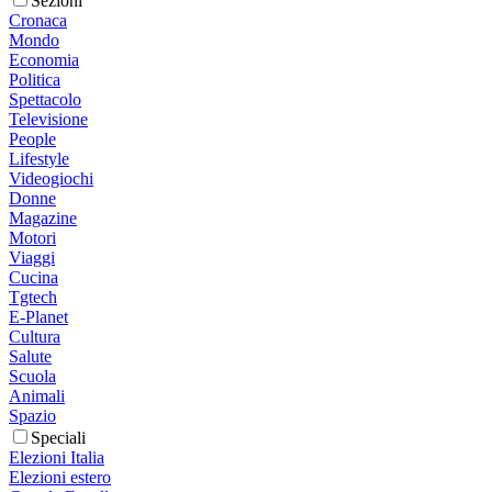
Sezioni
Cronaca
Mondo
Economia
Politica
Spettacolo
Televisione
People
Lifestyle
Videogiochi
Donne
Magazine
Motori
Viaggi
Cucina
Tgtech
E-Planet
Cultura
Salute
Scuola
Animali
Spazio
Speciali
Elezioni Italia
Elezioni estero