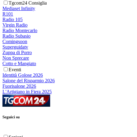
Tgcom24 Consiglia
Mediaset Infinity
R101
Radio 105
Virgin Radio
Radio Montecarlo
Radio Subasio
Comingsoon
Superguidatv
Zuppa di Porro
Non Sprecare
Cotto e Mangiato
Eventi
Identità Golose 2026
Salone del Risparmio 2026
Fuorisalone 2026
L'Artigiano in Fiera 2025
Seguici su