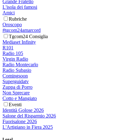
Grande Fratello
L'isola dei famosi
Amici
Rubriche
Oroscopo
#tgcom24amarcord
Tgcom24 Consiglia
Mediaset Infinity
R101
Radio 105
Virgin Radio
Radio Montecarlo
Radio Subasio
Comingsoon
Superguidatv
Zuppa di Porro
Non Sprecare
Cotto e Mangiato
Eventi
Identità Golose 2026
Salone del Risparmio 2026
Fuorisalone 2026
L'Artigiano in Fiera 2025
Legal