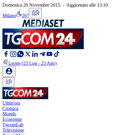
Domenica 29 Novembre 2015
-
Aggiornato alle
13:10
Milano
26°
Leone
(23 Lug - 23 Ago)
Ultim'ora
Cronaca
Mondo
Economia
TgcomLab
Televisione