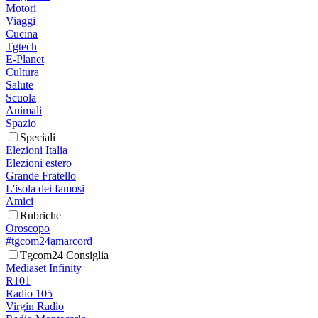
Motori
Viaggi
Cucina
Tgtech
E-Planet
Cultura
Salute
Scuola
Animali
Spazio
Speciali
Elezioni Italia
Elezioni estero
Grande Fratello
L'isola dei famosi
Amici
Rubriche
Oroscopo
#tgcom24amarcord
Tgcom24 Consiglia
Mediaset Infinity
R101
Radio 105
Virgin Radio