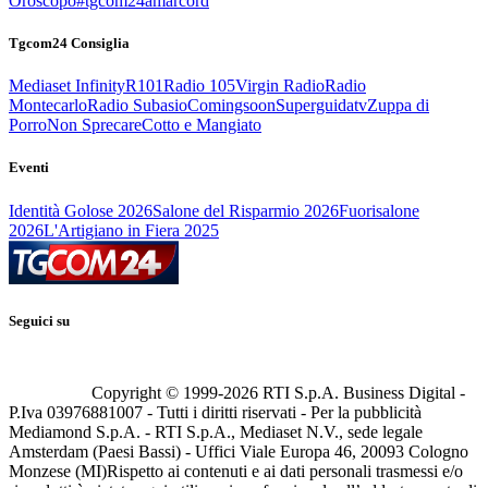
Oroscopo
#tgcom24amarcord
Tgcom24 Consiglia
Mediaset Infinity
R101
Radio 105
Virgin Radio
Radio
Montecarlo
Radio Subasio
Comingsoon
Superguidatv
Zuppa di
Porro
Non Sprecare
Cotto e Mangiato
Eventi
Identità Golose 2026
Salone del Risparmio 2026
Fuorisalone
2026
L'Artigiano in Fiera 2025
Seguici su
Copyright © 1999-
2026
RTI S.p.A. Business Digital -
P.Iva 03976881007 - Tutti i diritti riservati - Per la pubblicità
Mediamond S.p.A. - RTI S.p.A., Mediaset N.V., sede legale
Amsterdam (Paesi Bassi) - Uffici Viale Europa 46, 20093 Cologno
Monzese (MI)
Rispetto ai contenuti e ai dati personali trasmessi e/o