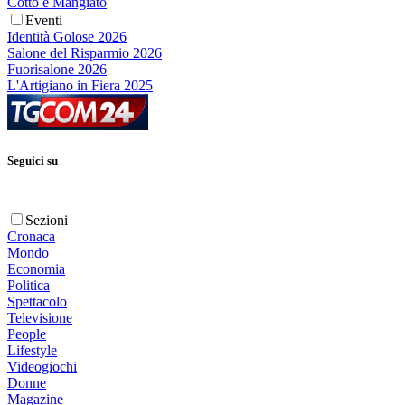
Cotto e Mangiato
Eventi
Identità Golose 2026
Salone del Risparmio 2026
Fuorisalone 2026
L'Artigiano in Fiera 2025
Seguici su
Sezioni
Cronaca
Mondo
Economia
Politica
Spettacolo
Televisione
People
Lifestyle
Videogiochi
Donne
Magazine