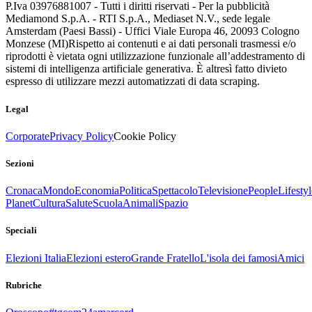
P.Iva 03976881007 - Tutti i diritti riservati - Per la pubblicità
Mediamond S.p.A. - RTI S.p.A., Mediaset N.V., sede legale
Amsterdam (Paesi Bassi) - Uffici Viale Europa 46, 20093 Cologno
Monzese (MI)
Rispetto ai contenuti e ai dati personali trasmessi e/o
riprodotti è vietata ogni utilizzazione funzionale all’addestramento di
sistemi di intelligenza artificiale generativa. È altresì fatto divieto
espresso di utilizzare mezzi automatizzati di data scraping.
Legal
Corporate
Privacy Policy
Cookie Policy
Sezioni
Cronaca
Mondo
Economia
Politica
Spettacolo
Televisione
People
Lifestyl
Planet
Cultura
Salute
Scuola
Animali
Spazio
Speciali
Elezioni Italia
Elezioni estero
Grande Fratello
L'isola dei famosi
Amici
Rubriche