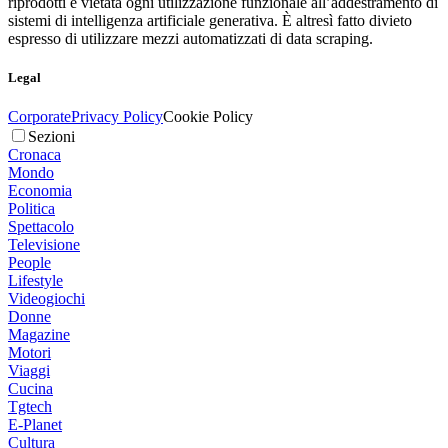
riprodotti è vietata ogni utilizzazione funzionale all’addestramento di
sistemi di intelligenza artificiale generativa. È altresì fatto divieto
espresso di utilizzare mezzi automatizzati di data scraping.
Legal
Corporate
Privacy Policy
Cookie Policy
Sezioni
Cronaca
Mondo
Economia
Politica
Spettacolo
Televisione
People
Lifestyle
Videogiochi
Donne
Magazine
Motori
Viaggi
Cucina
Tgtech
E-Planet
Cultura