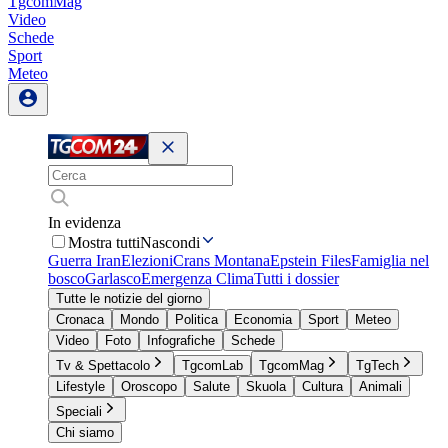
TgcomMag
Video
Schede
Sport
Meteo
In evidenza
Mostra tutti
Nascondi
Guerra Iran
Elezioni
Crans Montana
Epstein Files
Famiglia nel
bosco
Garlasco
Emergenza Clima
Tutti i dossier
Tutte le notizie del giorno
Cronaca
Mondo
Politica
Economia
Sport
Meteo
Video
Foto
Infografiche
Schede
Tv & Spettacolo
TgcomLab
TgcomMag
TgTech
Lifestyle
Oroscopo
Salute
Skuola
Cultura
Animali
Speciali
Chi siamo