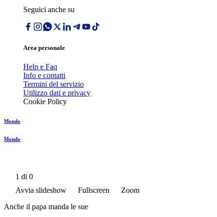
Seguici anche su
Area personale
Help e Faq
Info e contatti
Termini del servizio
Utilizzo dati e privacy
Cookie Policy
Mondo
Mondo
1
di 0
Avvia slideshow
Fullscreen
Zoom
Anche il papa manda le sue