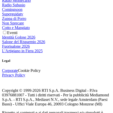
Radio Montecarlo
Radio Subasio
Comingsoon
Superguidatv
Zuppa di Porro
Non Sprecare
Cotto e Mangiato
Eventi
Identità Golose 2026
Salone del Risparmio 2026
Fuorisalone 2026
L'Artigiano in Fiera 2025
Legal
Corporate
Cookie Policy
Privacy Policy
Copyright © 1999-
2026
RTI S.p.A. Business Digital - P.Iva
03976881007 - Tutti i diritti riservati - Per la pubblicità Mediamond
S.p.A. - RTI S.p.A., Mediaset N.V., sede legale Amsterdam (Paesi
Bassi) - Uffici Viale Europa 46, 20093 Cologno Monzese (MI)
Rispetto ai contenuti e ai dati personali trasmessi e/o riprodotti è