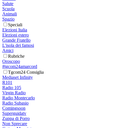
Salute
Scuola
Animali
Spazio
Speciali
Elezioni Italia
Elezioni estero
Grande Fratello
L'isola dei famosi
Amici
Rubriche
Oroscopo
#tgcom24amarcord
Tgcom24 Consiglia
Mediaset Infinity
R101
Radio 105
Virgin Radio
Radio Montecarlo
Radio Subasio
Comingsoon
Superguidatv
Zuppa di Porro
Non Sprecare