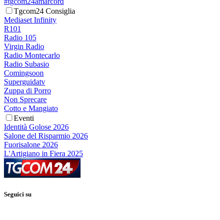
#tgcom24amarcord
Tgcom24 Consiglia
Mediaset Infinity
R101
Radio 105
Virgin Radio
Radio Montecarlo
Radio Subasio
Comingsoon
Superguidatv
Zuppa di Porro
Non Sprecare
Cotto e Mangiato
Eventi
Identità Golose 2026
Salone del Risparmio 2026
Fuorisalone 2026
L'Artigiano in Fiera 2025
Seguici su