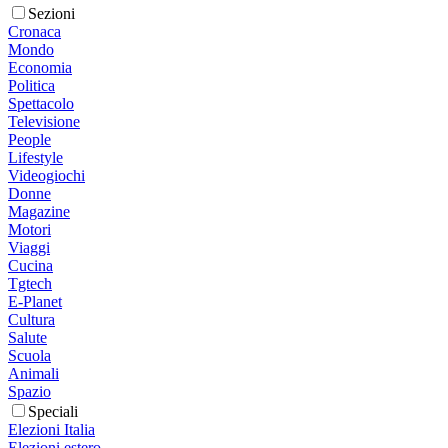
Sezioni
Cronaca
Mondo
Economia
Politica
Spettacolo
Televisione
People
Lifestyle
Videogiochi
Donne
Magazine
Motori
Viaggi
Cucina
Tgtech
E-Planet
Cultura
Salute
Scuola
Animali
Spazio
Speciali
Elezioni Italia
Elezioni estero