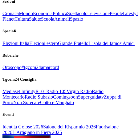
Sezioni
Cronaca
Mondo
Economia
Politica
Spettacolo
Televisione
People
Lifestyl
Planet
Cultura
Salute
Scuola
Animali
Spazio
Speciali
Elezioni Italia
Elezioni estero
Grande Fratello
L'isola dei famosi
Amici
Rubriche
Oroscopo
#tgcom24amarcord
Tgcom24 Consiglia
Mediaset Infinity
R101
Radio 105
Virgin Radio
Radio
Montecarlo
Radio Subasio
Comingsoon
Superguidatv
Zuppa di
Porro
Non Sprecare
Cotto e Mangiato
Eventi
Identità Golose 2026
Salone del Risparmio 2026
Fuorisalone
2026
L'Artigiano in Fiera 2025