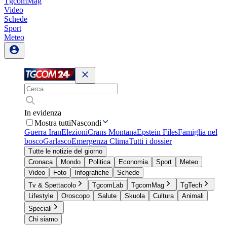
TgcomMag
Video
Schede
Sport
Meteo
In evidenza
Mostra tutti
Nascondi
Guerra Iran
Elezioni
Crans Montana
Epstein Files
Famiglia nel
bosco
Garlasco
Emergenza Clima
Tutti i dossier
Tutte le notizie del giorno
Cronaca
Mondo
Politica
Economia
Sport
Meteo
Video
Foto
Infografiche
Schede
Tv & Spettacolo
TgcomLab
TgcomMag
TgTech
Lifestyle
Oroscopo
Salute
Skuola
Cultura
Animali
Speciali
Chi siamo