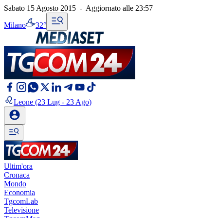
Sabato 15 Agosto 2015
-
Aggiornato alle
23:57
Milano
32°
Leone
(23 Lug - 23 Ago)
Ultim'ora
Cronaca
Mondo
Economia
TgcomLab
Televisione