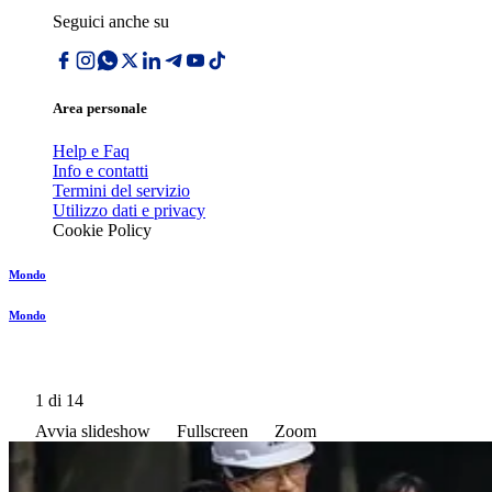
Seguici anche su
Area personale
Help e Faq
Info e contatti
Termini del servizio
Utilizzo dati e privacy
Cookie Policy
Mondo
Mondo
1
di 14
Avvia slideshow
Fullscreen
Zoom