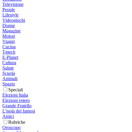
Televisione
People
Lifestyle
Videogiochi
Donne
Magazine
Motori
Viaggi
Cucina
Tgtech
E-Planet
Cultura
Salute
Scuola
Animali
Spazio
Speciali
Elezioni Italia
Elezioni estero
Grande Fratello
L'isola dei famosi
Amici
Rubriche
Oroscopo