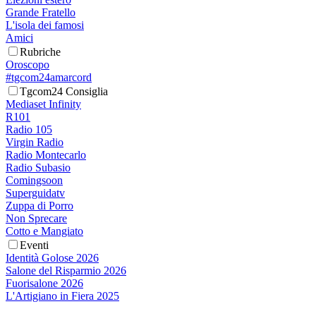
Grande Fratello
L'isola dei famosi
Amici
Rubriche
Oroscopo
#tgcom24amarcord
Tgcom24 Consiglia
Mediaset Infinity
R101
Radio 105
Virgin Radio
Radio Montecarlo
Radio Subasio
Comingsoon
Superguidatv
Zuppa di Porro
Non Sprecare
Cotto e Mangiato
Eventi
Identità Golose 2026
Salone del Risparmio 2026
Fuorisalone 2026
L'Artigiano in Fiera 2025