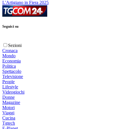
L'Artigiano in Fiera 2025
Seguici su
Sezioni
Cronaca
Mondo
Economia
Politica
Spettacolo
Televisione
People
Lifestyle
Videogiochi
Donne
Magazine
Motori
Viaggi
Cucina
Tgtech
E-Planet