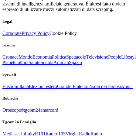
sistemi di intelligenza artificiale generativa. È altresì fatto divieto
espresso di utilizzare mezzi automatizzati di data scraping.
Legal
Corporate
Privacy Policy
Cookie Policy
Sezioni
Cronaca
Mondo
Economia
Politica
Spettacolo
Televisione
People
Lifestyl
Planet
Cultura
Salute
Scuola
Animali
Spazio
Speciali
Elezioni Italia
Elezioni estero
Grande Fratello
L'isola dei famosi
Amici
Rubriche
Oroscopo
#tgcom24amarcord
Tgcom24 Consiglia
Mediaset Infinity
R101
Radio 105
Virgin Radio
Radio