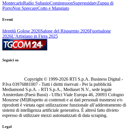
Montecarlo
Radio Subasio
Comingsoon
Superguidatv
Zuppa di
Porro
Non Sprecare
Cotto e Mangiato
Eventi
Identità Golose 2026
Salone del Risparmio 2026
Fuorisalone
2026
L'Artigiano in Fiera 2025
Seguici su
Copyright © 1999-
2026
RTI S.p.A. Business Digital -
P.Iva 03976881007 - Tutti i diritti riservati - Per la pubblicità
Mediamond S.p.A. - RTI S.p.A., Mediaset N.V., sede legale
Amsterdam (Paesi Bassi) - Uffici Viale Europa 46, 20093 Cologno
Monzese (MI)
Rispetto ai contenuti e ai dati personali trasmessi e/o
riprodotti è vietata ogni utilizzazione funzionale all’addestramento di
sistemi di intelligenza artificiale generativa. È altresì fatto divieto
espresso di utilizzare mezzi automatizzati di data scraping.
Legal