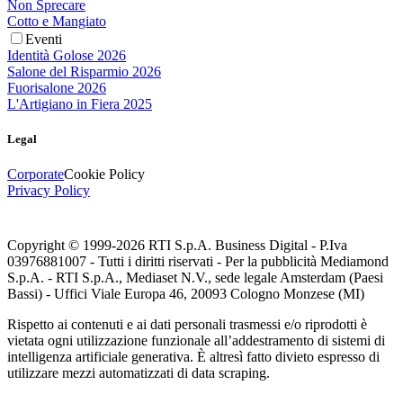
Non Sprecare
Cotto e Mangiato
Eventi
Identità Golose 2026
Salone del Risparmio 2026
Fuorisalone 2026
L'Artigiano in Fiera 2025
Legal
Corporate
Cookie Policy
Privacy Policy
Copyright © 1999-
2026
RTI S.p.A. Business Digital - P.Iva
03976881007 - Tutti i diritti riservati - Per la pubblicità Mediamond
S.p.A. - RTI S.p.A., Mediaset N.V., sede legale Amsterdam (Paesi
Bassi) - Uffici Viale Europa 46, 20093 Cologno Monzese (MI)
Rispetto ai contenuti e ai dati personali trasmessi e/o riprodotti è
vietata ogni utilizzazione funzionale all’addestramento di sistemi di
intelligenza artificiale generativa. È altresì fatto divieto espresso di
utilizzare mezzi automatizzati di data scraping.