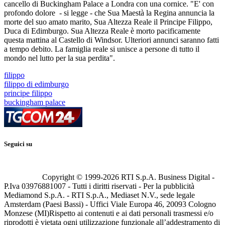
cancello di Buckingham Palace a Londra con una cornice. "E' con
profondo dolore - si legge - che Sua Maestà la Regina annuncia la
morte del suo amato marito, Sua Altezza Reale il Principe Filippo,
Duca di Edimburgo. Sua Altezza Reale è morto pacificamente
questa mattina al Castello di Windsor. Ulteriori annunci saranno fatti
a tempo debito. La famiglia reale si unisce a persone di tutto il
mondo nel lutto per la sua perdita".
filippo
filippo di edimburgo
principe filippo
buckingham palace
Seguici su
Copyright © 1999-
2026
RTI S.p.A. Business Digital -
P.Iva 03976881007 - Tutti i diritti riservati - Per la pubblicità
Mediamond S.p.A. - RTI S.p.A., Mediaset N.V., sede legale
Amsterdam (Paesi Bassi) - Uffici Viale Europa 46, 20093 Cologno
Monzese (MI)
Rispetto ai contenuti e ai dati personali trasmessi e/o
riprodotti è vietata ogni utilizzazione funzionale all’addestramento di