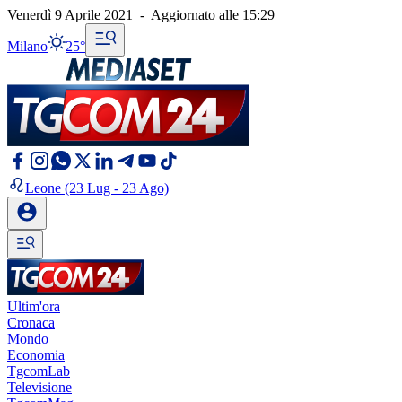
Venerdì 9 Aprile 2021
-
Aggiornato alle
15:29
Milano
25°
Leone
(23 Lug - 23 Ago)
Ultim'ora
Cronaca
Mondo
Economia
TgcomLab
Televisione