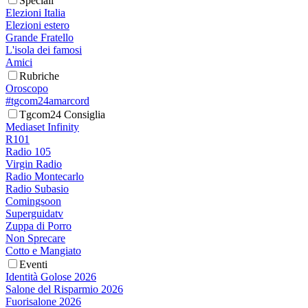
Speciali
Elezioni Italia
Elezioni estero
Grande Fratello
L'isola dei famosi
Amici
Rubriche
Oroscopo
#tgcom24amarcord
Tgcom24 Consiglia
Mediaset Infinity
R101
Radio 105
Virgin Radio
Radio Montecarlo
Radio Subasio
Comingsoon
Superguidatv
Zuppa di Porro
Non Sprecare
Cotto e Mangiato
Eventi
Identità Golose 2026
Salone del Risparmio 2026
Fuorisalone 2026