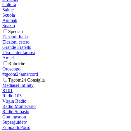
Cultura
Salute
Scuola
Animali
Spazio
Speciali
Elezioni Italia
Elezioni estero
Grande Fratello
L'isola dei famosi
Amici
Rubriche
Oroscopo
#tgcom24amarcord
Tgcom24 Consiglia
Mediaset Infinity
R101
Radio 105
Virgin Radio
Radio Montecarlo
Radio Subasio
Comingsoon
Superguidatv
Zuppa di Porro