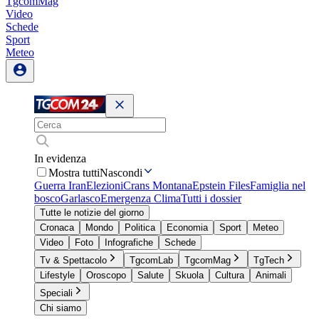
TgcomMag
Video
Schede
Sport
Meteo
In evidenza
Mostra tutti
Nascondi
Guerra Iran
Elezioni
Crans Montana
Epstein Files
Famiglia nel
bosco
Garlasco
Emergenza Clima
Tutti i dossier
Tutte le notizie del giorno
Cronaca
Mondo
Politica
Economia
Sport
Meteo
Video
Foto
Infografiche
Schede
Tv & Spettacolo
TgcomLab
TgcomMag
TgTech
Lifestyle
Oroscopo
Salute
Skuola
Cultura
Animali
Speciali
Chi siamo