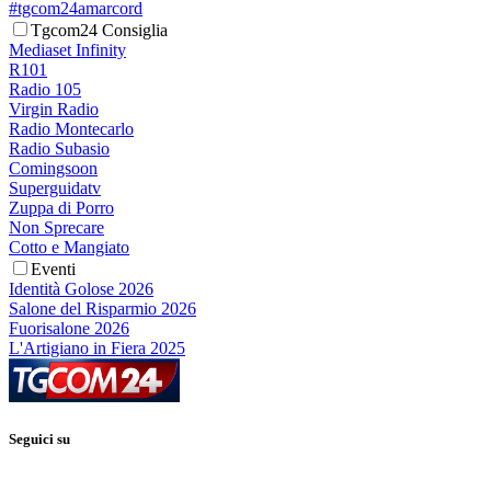
#tgcom24amarcord
Tgcom24 Consiglia
Mediaset Infinity
R101
Radio 105
Virgin Radio
Radio Montecarlo
Radio Subasio
Comingsoon
Superguidatv
Zuppa di Porro
Non Sprecare
Cotto e Mangiato
Eventi
Identità Golose 2026
Salone del Risparmio 2026
Fuorisalone 2026
L'Artigiano in Fiera 2025
Seguici su