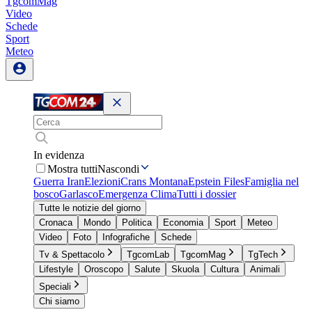
TgcomMag
Video
Schede
Sport
Meteo
In evidenza
Mostra tutti
Nascondi
Guerra Iran
Elezioni
Crans Montana
Epstein Files
Famiglia nel
bosco
Garlasco
Emergenza Clima
Tutti i dossier
Tutte le notizie del giorno
Cronaca
Mondo
Politica
Economia
Sport
Meteo
Video
Foto
Infografiche
Schede
Tv & Spettacolo
TgcomLab
TgcomMag
TgTech
Lifestyle
Oroscopo
Salute
Skuola
Cultura
Animali
Speciali
Chi siamo