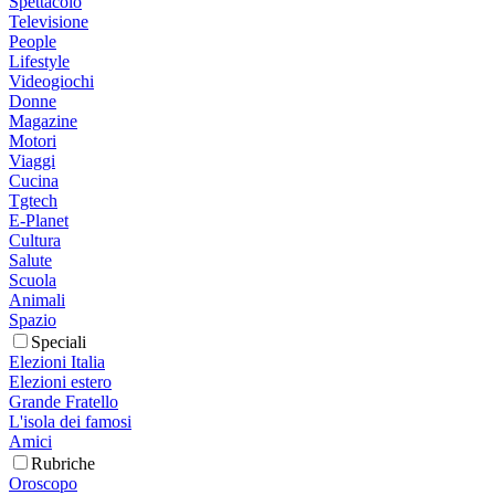
Spettacolo
Televisione
People
Lifestyle
Videogiochi
Donne
Magazine
Motori
Viaggi
Cucina
Tgtech
E-Planet
Cultura
Salute
Scuola
Animali
Spazio
Speciali
Elezioni Italia
Elezioni estero
Grande Fratello
L'isola dei famosi
Amici
Rubriche
Oroscopo