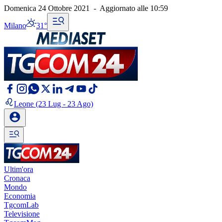
Domenica 24 Ottobre 2021
-
Aggiornato alle
10:59
Milano
31°
Leone
(23 Lug - 23 Ago)
Ultim'ora
Cronaca
Mondo
Economia
TgcomLab
Televisione