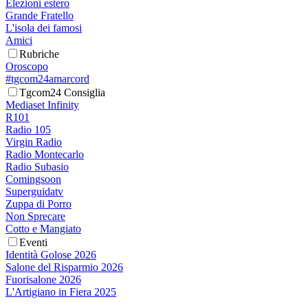
Elezioni estero
Grande Fratello
L'isola dei famosi
Amici
Rubriche
Oroscopo
#tgcom24amarcord
Tgcom24 Consiglia
Mediaset Infinity
R101
Radio 105
Virgin Radio
Radio Montecarlo
Radio Subasio
Comingsoon
Superguidatv
Zuppa di Porro
Non Sprecare
Cotto e Mangiato
Eventi
Identità Golose 2026
Salone del Risparmio 2026
Fuorisalone 2026
L'Artigiano in Fiera 2025