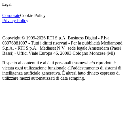
Legal
Corporate
Cookie Policy
Privacy Policy
Copyright © 1999-
2026
RTI S.p.A. Business Digital - P.Iva
03976881007 - Tutti i diritti riservati - Per la pubblicità Mediamond
S.p.A. - RTI S.p.A., Mediaset N.V., sede legale Amsterdam (Paesi
Bassi) - Uffici Viale Europa 46, 20093 Cologno Monzese (MI)
Rispetto ai contenuti e ai dati personali trasmessi e/o riprodotti è
vietata ogni utilizzazione funzionale all’addestramento di sistemi di
intelligenza artificiale generativa. È altresì fatto divieto espresso di
utilizzare mezzi automatizzati di data scraping.