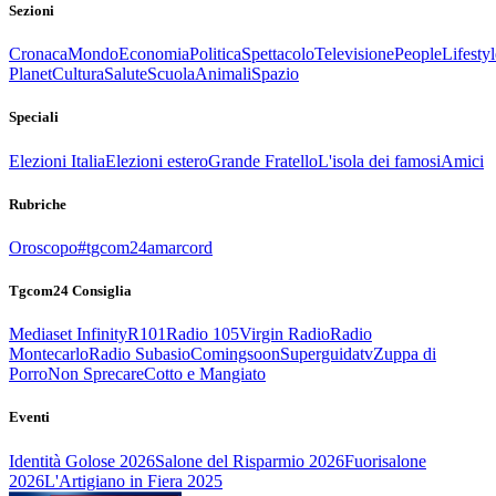
Sezioni
Cronaca
Mondo
Economia
Politica
Spettacolo
Televisione
People
Lifestyl
Planet
Cultura
Salute
Scuola
Animali
Spazio
Speciali
Elezioni Italia
Elezioni estero
Grande Fratello
L'isola dei famosi
Amici
Rubriche
Oroscopo
#tgcom24amarcord
Tgcom24 Consiglia
Mediaset Infinity
R101
Radio 105
Virgin Radio
Radio
Montecarlo
Radio Subasio
Comingsoon
Superguidatv
Zuppa di
Porro
Non Sprecare
Cotto e Mangiato
Eventi
Identità Golose 2026
Salone del Risparmio 2026
Fuorisalone
2026
L'Artigiano in Fiera 2025