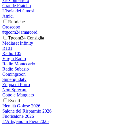
Elezioni estero
Grande Fratello
L'isola dei famosi
Amici
Rubriche
Oroscopo
#tgcom24amarcord
Tgcom24 Consiglia
Mediaset Infinity
R101
Radio 105
Virgin Radio
Radio Montecarlo
Radio Subasio
Comingsoon
Superguidatv
Zuppa di Porro
Non Sprecare
Cotto e Mangiato
Eventi
Identità Golose 2026
Salone del Risparmio 2026
Fuorisalone 2026
L'Artigiano in Fiera 2025