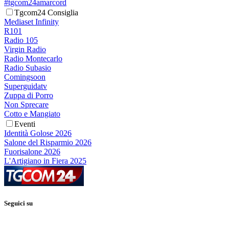
#tgcom24amarcord
Tgcom24 Consiglia
Mediaset Infinity
R101
Radio 105
Virgin Radio
Radio Montecarlo
Radio Subasio
Comingsoon
Superguidatv
Zuppa di Porro
Non Sprecare
Cotto e Mangiato
Eventi
Identità Golose 2026
Salone del Risparmio 2026
Fuorisalone 2026
L'Artigiano in Fiera 2025
Seguici su