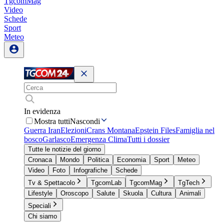
TgcomMag
Video
Schede
Sport
Meteo
In evidenza
Mostra tutti
Nascondi
Guerra Iran
Elezioni
Crans Montana
Epstein Files
Famiglia nel
bosco
Garlasco
Emergenza Clima
Tutti i dossier
Tutte le notizie del giorno
Cronaca
Mondo
Politica
Economia
Sport
Meteo
Video
Foto
Infografiche
Schede
Tv & Spettacolo
TgcomLab
TgcomMag
TgTech
Lifestyle
Oroscopo
Salute
Skuola
Cultura
Animali
Speciali
Chi siamo