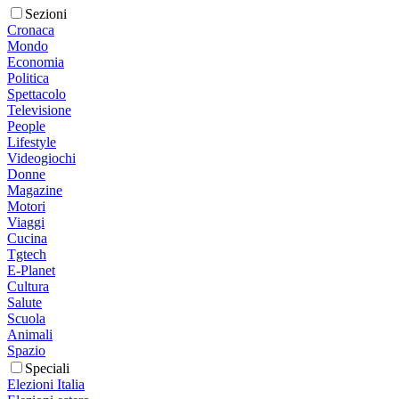
Sezioni
Cronaca
Mondo
Economia
Politica
Spettacolo
Televisione
People
Lifestyle
Videogiochi
Donne
Magazine
Motori
Viaggi
Cucina
Tgtech
E-Planet
Cultura
Salute
Scuola
Animali
Spazio
Speciali
Elezioni Italia