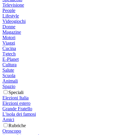
Televisione
People
Lifestyle
Videogiochi
Donne
Magazine
Motori
Viaggi
Cucina
Tgtech
E-Planet
Cultura
Salute
Scuola
Animali
Spazio
Speciali
Elezioni Italia
Elezioni estero
Grande Fratello
L'isola dei famosi
Amici
Rubriche
Oroscopo