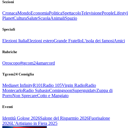
Sezioni
Cronaca
Mondo
Economia
Politica
Spettacolo
Televisione
People
Lifestyl
Planet
Cultura
Salute
Scuola
Animali
Spazio
Speciali
Elezioni Italia
Elezioni estero
Grande Fratello
L'isola dei famosi
Amici
Rubriche
Oroscopo
#tgcom24amarcord
Tgcom24 Consiglia
Mediaset Infinity
R101
Radio 105
Virgin Radio
Radio
Montecarlo
Radio Subasio
Comingsoon
Superguidatv
Zuppa di
Porro
Non Sprecare
Cotto e Mangiato
Eventi
Identità Golose 2026
Salone del Risparmio 2026
Fuorisalone
2026
L'Artigiano in Fiera 2025