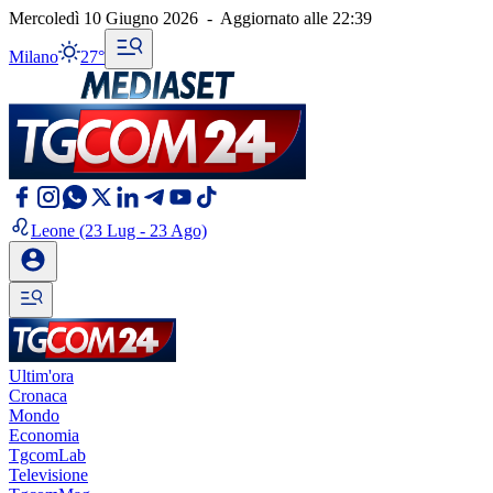
Mercoledì 10 Giugno 2026
-
Aggiornato alle
22:39
Milano
27°
Leone
(23 Lug - 23 Ago)
Ultim'ora
Cronaca
Mondo
Economia
TgcomLab
Televisione