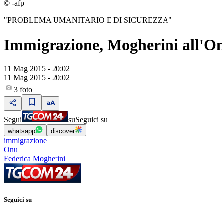
© -afp
|
"PROBLEMA UMANITARIO E DI SICUREZZA"
Immigrazione, Mogherini all'On
11 Mag 2015 - 20:02
11 Mag 2015 - 20:02
3
foto
Segui
su
Seguici su
whatsapp
discover
immigrazione
Onu
Federica Mogherini
Seguici su