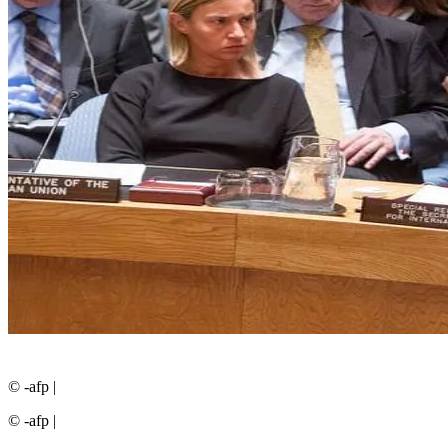
© -afp
|
© -afp
|