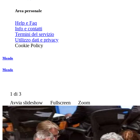
Area personale
Help e Faq
Info e contatti
Termini del servizio
Utilizzo dati e privacy
Cookie Policy
Mondo
Mondo
1
di 3
Avvia slideshow
Fullscreen
Zoom