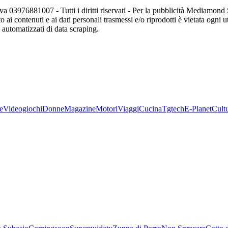
va 03976881007 - Tutti i diritti riservati - Per la pubblicità Mediamon
o ai contenuti e ai dati personali trasmessi e/o riprodotti è vietata ogni 
zi automatizzati di data scraping.
e
Videogiochi
Donne
Magazine
Motori
Viaggi
Cucina
Tgtech
E-Planet
Cult