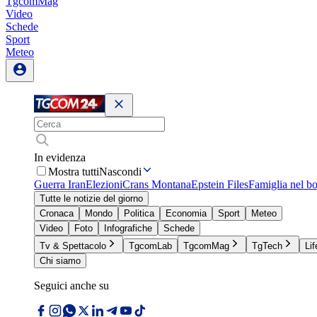
TgcomMag
Video
Schede
Sport
Meteo
In evidenza
Mostra tutti
Nascondi
Guerra Iran
Elezioni
Crans Montana
Epstein Files
Famiglia nel b
Tutte le notizie del giorno
Cronaca
Mondo
Politica
Economia
Sport
Meteo
Video
Foto
Infografiche
Schede
Tv & Spettacolo
TgcomLab
TgcomMag
TgTech
Lif
Chi siamo
Seguici anche su