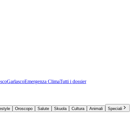
osco
Garlasco
Emergenza Clima
Tutti i dossier
estyle
Oroscopo
Salute
Skuola
Cultura
Animali
Speciali