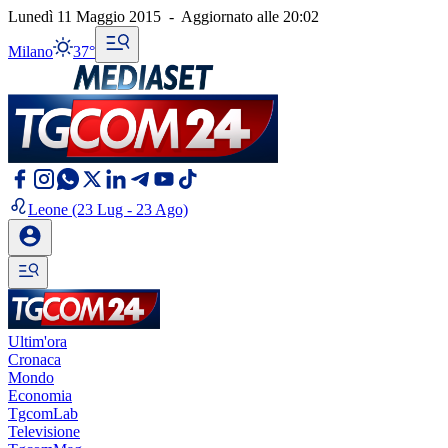
Lunedì 11 Maggio 2015
-
Aggiornato alle
20:02
Milano
37°
Leone
(23 Lug - 23 Ago)
Ultim'ora
Cronaca
Mondo
Economia
TgcomLab
Televisione