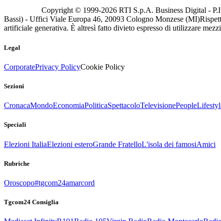
Copyright © 1999-
2026
RTI S.p.A. Business Digital - P.I
Bassi) - Uffici Viale Europa 46, 20093 Cologno Monzese (MI)
Rispett
artificiale generativa. È altresì fatto divieto espresso di utilizzare mez
Legal
Corporate
Privacy Policy
Cookie Policy
Sezioni
Cronaca
Mondo
Economia
Politica
Spettacolo
Televisione
People
Lifestyl
Speciali
Elezioni Italia
Elezioni estero
Grande Fratello
L'isola dei famosi
Amici
Rubriche
Oroscopo
#tgcom24amarcord
Tgcom24 Consiglia