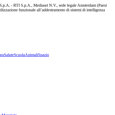
d S.p.A. - RTI S.p.A., Mediaset N.V., sede legale Amsterdam (Paesi
utilizzazione funzionale all’addestramento di sistemi di intelligenza
ura
Salute
Scuola
Animali
Spazio