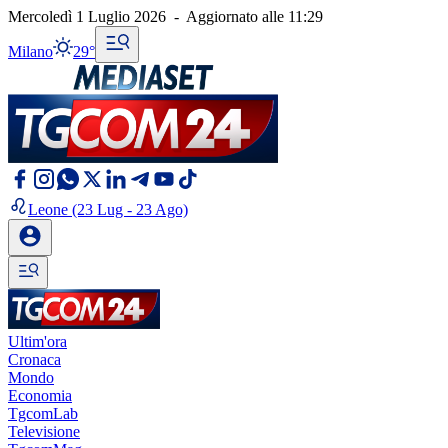
Mercoledì 1 Luglio 2026
-
Aggiornato alle
11:29
Milano
29°
Leone
(23 Lug - 23 Ago)
Ultim'ora
Cronaca
Mondo
Economia
TgcomLab
Televisione