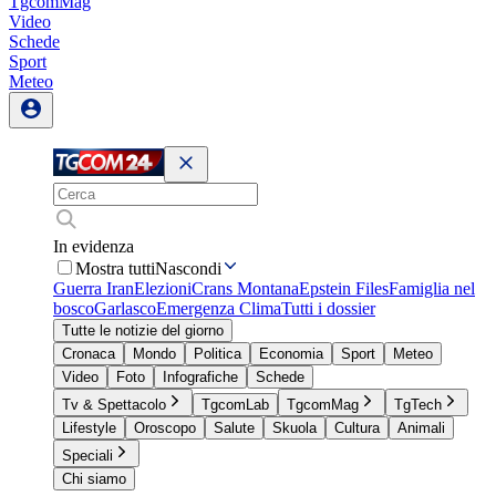
TgcomMag
Video
Schede
Sport
Meteo
In evidenza
Mostra tutti
Nascondi
Guerra Iran
Elezioni
Crans Montana
Epstein Files
Famiglia nel
bosco
Garlasco
Emergenza Clima
Tutti i dossier
Tutte le notizie del giorno
Cronaca
Mondo
Politica
Economia
Sport
Meteo
Video
Foto
Infografiche
Schede
Tv & Spettacolo
TgcomLab
TgcomMag
TgTech
Lifestyle
Oroscopo
Salute
Skuola
Cultura
Animali
Speciali
Chi siamo