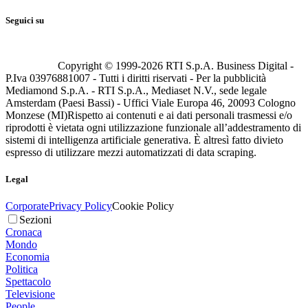
Seguici su
Copyright © 1999-
2026
RTI S.p.A. Business Digital -
P.Iva 03976881007 - Tutti i diritti riservati - Per la pubblicità
Mediamond S.p.A. - RTI S.p.A., Mediaset N.V., sede legale
Amsterdam (Paesi Bassi) - Uffici Viale Europa 46, 20093 Cologno
Monzese (MI)
Rispetto ai contenuti e ai dati personali trasmessi e/o
riprodotti è vietata ogni utilizzazione funzionale all’addestramento di
sistemi di intelligenza artificiale generativa. È altresì fatto divieto
espresso di utilizzare mezzi automatizzati di data scraping.
Legal
Corporate
Privacy Policy
Cookie Policy
Sezioni
Cronaca
Mondo
Economia
Politica
Spettacolo
Televisione
People