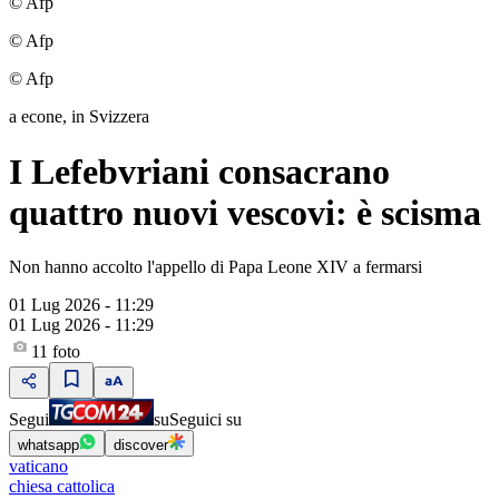
© Afp
© Afp
© Afp
a econe, in Svizzera
I Lefebvriani consacrano
quattro nuovi vescovi: è scisma
Non hanno accolto l'appello di Papa Leone XIV a fermarsi
01 Lug 2026 - 11:29
01 Lug 2026 - 11:29
11
foto
Segui
su
Seguici su
whatsapp
discover
vaticano
chiesa cattolica