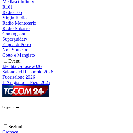
Mediaset Infinity
R101
Radio 105
Virgin Radio
Radio Montecarlo
Radio Subasio
Comingsoon
Superguidatv
Zuppa di Porro
Non Sprecare
Cotto e Mangiato
Eventi
Identità Golose 2026
Salone del Risparmio 2026
Fuorisalone 2026
L'Artigiano in Fiera 2025
Seguici su
Sezioni
Cronaca