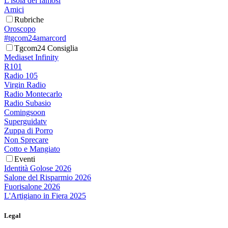
L'isola dei famosi
Amici
Rubriche
Oroscopo
#tgcom24amarcord
Tgcom24 Consiglia
Mediaset Infinity
R101
Radio 105
Virgin Radio
Radio Montecarlo
Radio Subasio
Comingsoon
Superguidatv
Zuppa di Porro
Non Sprecare
Cotto e Mangiato
Eventi
Identità Golose 2026
Salone del Risparmio 2026
Fuorisalone 2026
L'Artigiano in Fiera 2025
Legal