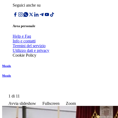
Seguici anche su
Area personale
Help e Faq
Info e contatti
Termini del servizio
Utilizzo dati e privacy
Cookie Policy
Mondo
Mondo
1
di 11
Avvia slideshow
Fullscreen
Zoom