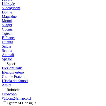
Lifestyle
Videogiochi
Donne
Magazine
Motori
Viaggi
Cucina
Tgtech
E-Planet
Cultura
Salute
Scuola
Animali
Spazio
Speciali
Elezioni Italia
Elezioni estero
Grande Fratello
L'isola dei famosi
Amici
Rubriche
Oroscopo
#tgcom24amarcord
Tgcom24 Consiglia