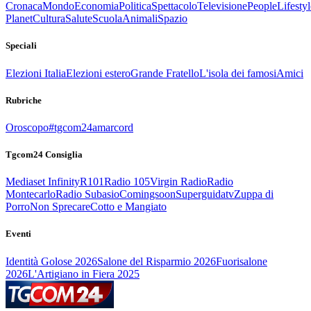
Cronaca
Mondo
Economia
Politica
Spettacolo
Televisione
People
Lifestyl
Planet
Cultura
Salute
Scuola
Animali
Spazio
Speciali
Elezioni Italia
Elezioni estero
Grande Fratello
L'isola dei famosi
Amici
Rubriche
Oroscopo
#tgcom24amarcord
Tgcom24 Consiglia
Mediaset Infinity
R101
Radio 105
Virgin Radio
Radio
Montecarlo
Radio Subasio
Comingsoon
Superguidatv
Zuppa di
Porro
Non Sprecare
Cotto e Mangiato
Eventi
Identità Golose 2026
Salone del Risparmio 2026
Fuorisalone
2026
L'Artigiano in Fiera 2025