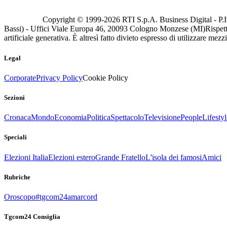
Copyright © 1999-
2026
RTI S.p.A. Business Digital - P.I
Bassi) - Uffici Viale Europa 46, 20093 Cologno Monzese (MI)
Rispett
artificiale generativa. È altresì fatto divieto espresso di utilizzare mez
Legal
Corporate
Privacy Policy
Cookie Policy
Sezioni
Cronaca
Mondo
Economia
Politica
Spettacolo
Televisione
People
Lifestyl
Speciali
Elezioni Italia
Elezioni estero
Grande Fratello
L'isola dei famosi
Amici
Rubriche
Oroscopo
#tgcom24amarcord
Tgcom24 Consiglia