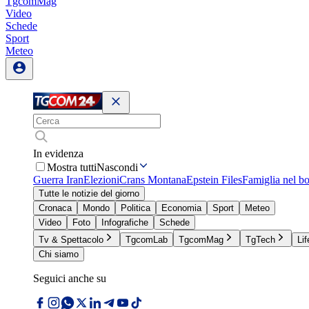
TgcomMag
Video
Schede
Sport
Meteo
In evidenza
Mostra tutti
Nascondi
Guerra Iran
Elezioni
Crans Montana
Epstein Files
Famiglia nel b
Tutte le notizie del giorno
Cronaca
Mondo
Politica
Economia
Sport
Meteo
Video
Foto
Infografiche
Schede
Tv & Spettacolo
TgcomLab
TgcomMag
TgTech
Lif
Chi siamo
Seguici anche su