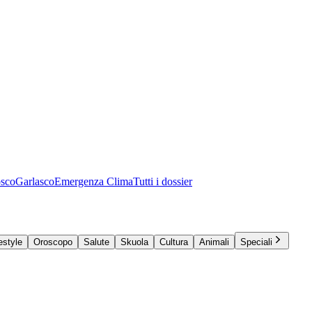
osco
Garlasco
Emergenza Clima
Tutti i dossier
estyle
Oroscopo
Salute
Skuola
Cultura
Animali
Speciali