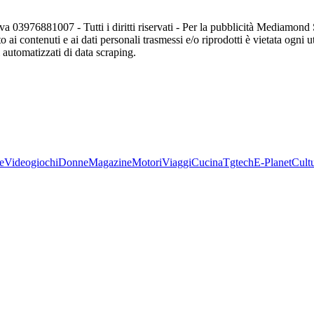
va 03976881007 - Tutti i diritti riservati - Per la pubblicità Mediamon
o ai contenuti e ai dati personali trasmessi e/o riprodotti è vietata ogni 
zi automatizzati di data scraping.
e
Videogiochi
Donne
Magazine
Motori
Viaggi
Cucina
Tgtech
E-Planet
Cult