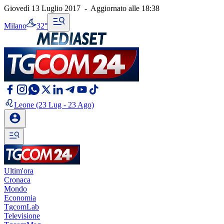
Giovedì 13 Luglio 2017
-
Aggiornato alle
18:38
Milano
32°
Leone
(23 Lug - 23 Ago)
Ultim'ora
Cronaca
Mondo
Economia
TgcomLab
Televisione