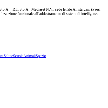
d S.p.A. - RTI S.p.A., Mediaset N.V., sede legale Amsterdam (Paesi
utilizzazione funzionale all’addestramento di sistemi di intelligenza
ura
Salute
Scuola
Animali
Spazio