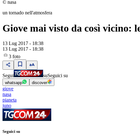
© nasa
un tornado nell'atmosfera
Giove mai visto da così vicino: 
13 Lug 2017 - 18:38
13 Lug 2017 - 18:38
3
foto
Segui
su
Seguici su
whatsapp
discover
giove
nasa
pianeta
juno
Seguici su