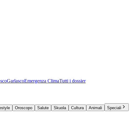
osco
Garlasco
Emergenza Clima
Tutti i dossier
estyle
Oroscopo
Salute
Skuola
Cultura
Animali
Speciali