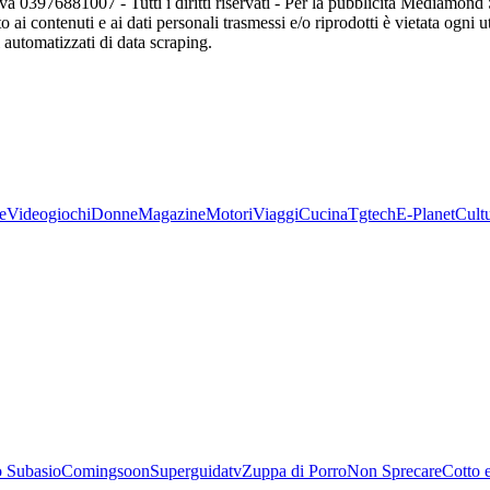
va 03976881007 - Tutti i diritti riservati - Per la pubblicità Mediamon
o ai contenuti e ai dati personali trasmessi e/o riprodotti è vietata ogni 
zi automatizzati di data scraping.
e
Videogiochi
Donne
Magazine
Motori
Viaggi
Cucina
Tgtech
E-Planet
Cult
 Subasio
Comingsoon
Superguidatv
Zuppa di Porro
Non Sprecare
Cotto 