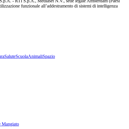
d S.p.A. - RTI S.p.A., Mediaset N.V., sede legale Amsterdam (Paesi
utilizzazione funzionale all’addestramento di sistemi di intelligenza
ura
Salute
Scuola
Animali
Spazio
e Mangiato