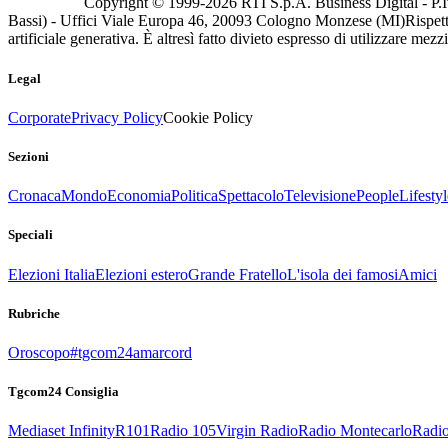
Copyright © 1999-
2026
RTI S.p.A. Business Digital - P.I
Bassi) - Uffici Viale Europa 46, 20093 Cologno Monzese (MI)
Rispett
artificiale generativa. È altresì fatto divieto espresso di utilizzare mez
Legal
Corporate
Privacy Policy
Cookie Policy
Sezioni
Cronaca
Mondo
Economia
Politica
Spettacolo
Televisione
People
Lifestyl
Speciali
Elezioni Italia
Elezioni estero
Grande Fratello
L'isola dei famosi
Amici
Rubriche
Oroscopo
#tgcom24amarcord
Tgcom24 Consiglia
Mediaset Infinity
R101
Radio 105
Virgin Radio
Radio Montecarlo
Radio