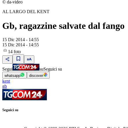
© da-video
AL LARGO DEL KENT
Gb, ragazzine salvate dal fango
15 Dic 2014 - 14:55
15 Dic 2014 - 14:55
14
foto
Segui
su
Seguici su
whatsapp
discover
kent
gb
Seguici su