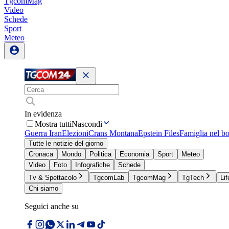
TgcomMag
Video
Schede
Sport
Meteo
In evidenza
Mostra tutti
Nascondi
Guerra Iran
Elezioni
Crans Montana
Epstein Files
Famiglia nel b
Tutte le notizie del giorno
Cronaca
Mondo
Politica
Economia
Sport
Meteo
Video
Foto
Infografiche
Schede
Tv & Spettacolo
TgcomLab
TgcomMag
TgTech
Lif
Chi siamo
Seguici anche su