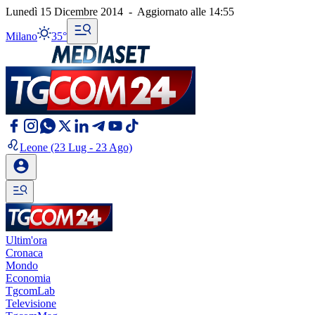
Lunedì 15 Dicembre 2014
-
Aggiornato alle
14:55
Milano
35°
Leone
(23 Lug - 23 Ago)
Ultim'ora
Cronaca
Mondo
Economia
TgcomLab
Televisione