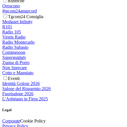
Rubriche
Oroscopo
#tgcom24amarcord
Tgcom24 Consiglia
Mediaset Infinity
R101
Radio 105
Virgin Radio
Radio Montecarlo
Radio Subasio
Comingsoon
Superguidatv
Zuppa di Porro
Non Sprecare
Cotto e Mangiato
Eventi
Identità Golose 2026
Salone del Risparmio 2026
Fuorisalone 2026
L'Artigiano in Fiera 2025
Legal
Corporate
Cookie Policy
Privacy Policy