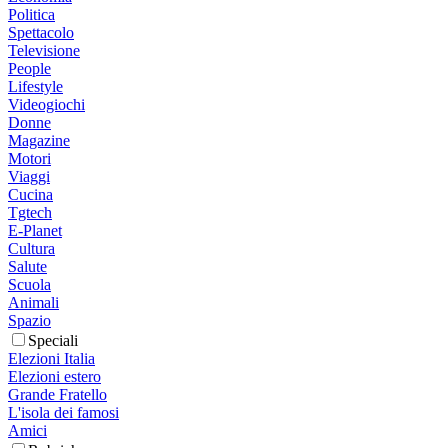
Politica
Spettacolo
Televisione
People
Lifestyle
Videogiochi
Donne
Magazine
Motori
Viaggi
Cucina
Tgtech
E-Planet
Cultura
Salute
Scuola
Animali
Spazio
Speciali
Elezioni Italia
Elezioni estero
Grande Fratello
L'isola dei famosi
Amici