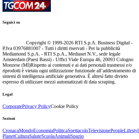
Seguici su
Copyright © 1999-
2026
RTI S.p.A. Business Digital -
P.Iva 03976881007 - Tutti i diritti riservati - Per la pubblicità
Mediamond S.p.A. - RTI S.p.A., Mediaset N.V., sede legale
Amsterdam (Paesi Bassi) - Uffici Viale Europa 46, 20093 Cologno
Monzese (MI)
Rispetto ai contenuti e ai dati personali trasmessi e/o
riprodotti è vietata ogni utilizzazione funzionale all’addestramento di
sistemi di intelligenza artificiale generativa. È altresì fatto divieto
espresso di utilizzare mezzi automatizzati di data scraping.
Legal
Corporate
Privacy Policy
Cookie Policy
Sezioni
Cronaca
Mondo
Economia
Politica
Spettacolo
Televisione
People
Lifestyl
Planet
Cultura
Salute
Scuola
Animali
Spazio