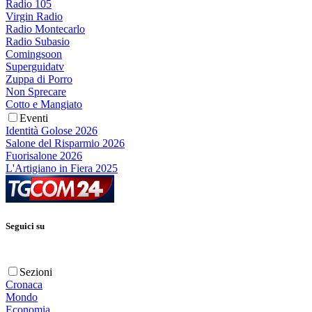
Radio 105
Virgin Radio
Radio Montecarlo
Radio Subasio
Comingsoon
Superguidatv
Zuppa di Porro
Non Sprecare
Cotto e Mangiato
Eventi
Identità Golose 2026
Salone del Risparmio 2026
Fuorisalone 2026
L'Artigiano in Fiera 2025
Seguici su
Sezioni
Cronaca
Mondo
Economia