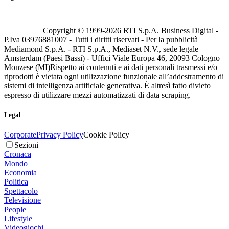
Copyright © 1999-
2026
RTI S.p.A. Business Digital -
P.Iva 03976881007 - Tutti i diritti riservati - Per la pubblicità
Mediamond S.p.A. - RTI S.p.A., Mediaset N.V., sede legale
Amsterdam (Paesi Bassi) - Uffici Viale Europa 46, 20093 Cologno
Monzese (MI)
Rispetto ai contenuti e ai dati personali trasmessi e/o
riprodotti è vietata ogni utilizzazione funzionale all’addestramento di
sistemi di intelligenza artificiale generativa. È altresì fatto divieto
espresso di utilizzare mezzi automatizzati di data scraping.
Legal
Corporate
Privacy Policy
Cookie Policy
Sezioni
Cronaca
Mondo
Economia
Politica
Spettacolo
Televisione
People
Lifestyle
Videogiochi