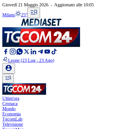
Giovedì 21 Maggio 2026
-
Aggiornato alle
10:05
Milano
25°
Leone
(23 Lug - 23 Ago)
Ultim'ora
Cronaca
Mondo
Economia
TgcomLab
Televisione