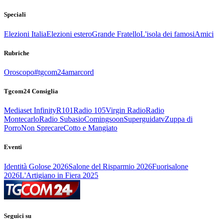
Speciali
Elezioni Italia
Elezioni estero
Grande Fratello
L'isola dei famosi
Amici
Rubriche
Oroscopo
#tgcom24amarcord
Tgcom24 Consiglia
Mediaset Infinity
R101
Radio 105
Virgin Radio
Radio
Montecarlo
Radio Subasio
Comingsoon
Superguidatv
Zuppa di
Porro
Non Sprecare
Cotto e Mangiato
Eventi
Identità Golose 2026
Salone del Risparmio 2026
Fuorisalone
2026
L'Artigiano in Fiera 2025
Seguici su