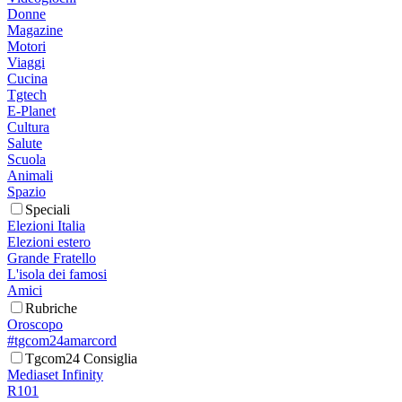
Donne
Magazine
Motori
Viaggi
Cucina
Tgtech
E-Planet
Cultura
Salute
Scuola
Animali
Spazio
Speciali
Elezioni Italia
Elezioni estero
Grande Fratello
L'isola dei famosi
Amici
Rubriche
Oroscopo
#tgcom24amarcord
Tgcom24 Consiglia
Mediaset Infinity
R101