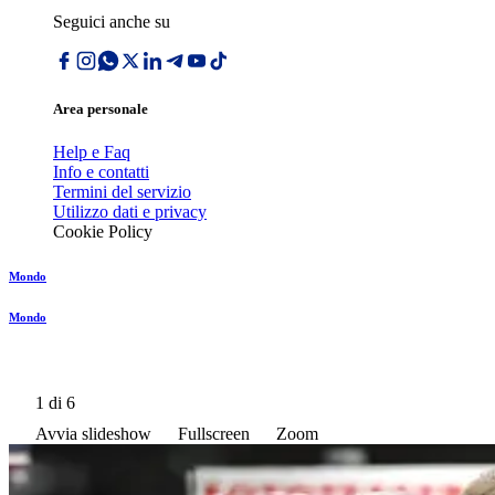
Seguici anche su
Area personale
Help e Faq
Info e contatti
Termini del servizio
Utilizzo dati e privacy
Cookie Policy
Mondo
Mondo
1
di 6
Avvia slideshow
Fullscreen
Zoom