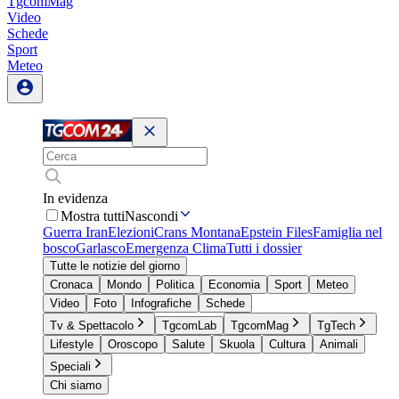
TgcomMag
Video
Schede
Sport
Meteo
In evidenza
Mostra tutti
Nascondi
Guerra Iran
Elezioni
Crans Montana
Epstein Files
Famiglia nel
bosco
Garlasco
Emergenza Clima
Tutti i dossier
Tutte le notizie del giorno
Cronaca
Mondo
Politica
Economia
Sport
Meteo
Video
Foto
Infografiche
Schede
Tv & Spettacolo
TgcomLab
TgcomMag
TgTech
Lifestyle
Oroscopo
Salute
Skuola
Cultura
Animali
Speciali
Chi siamo