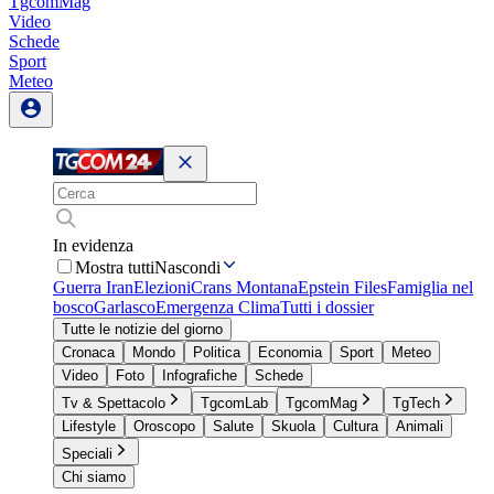
TgcomMag
Video
Schede
Sport
Meteo
In evidenza
Mostra tutti
Nascondi
Guerra Iran
Elezioni
Crans Montana
Epstein Files
Famiglia nel
bosco
Garlasco
Emergenza Clima
Tutti i dossier
Tutte le notizie del giorno
Cronaca
Mondo
Politica
Economia
Sport
Meteo
Video
Foto
Infografiche
Schede
Tv & Spettacolo
TgcomLab
TgcomMag
TgTech
Lifestyle
Oroscopo
Salute
Skuola
Cultura
Animali
Speciali
Chi siamo