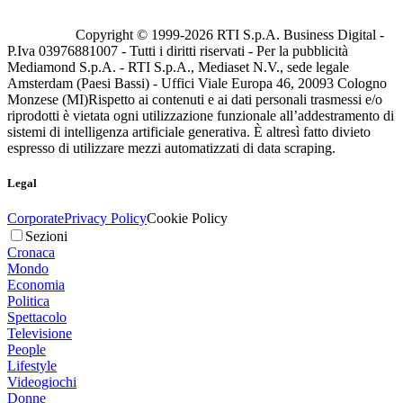
Copyright © 1999-
2026
RTI S.p.A. Business Digital -
P.Iva 03976881007 - Tutti i diritti riservati - Per la pubblicità
Mediamond S.p.A. - RTI S.p.A., Mediaset N.V., sede legale
Amsterdam (Paesi Bassi) - Uffici Viale Europa 46, 20093 Cologno
Monzese (MI)
Rispetto ai contenuti e ai dati personali trasmessi e/o
riprodotti è vietata ogni utilizzazione funzionale all’addestramento di
sistemi di intelligenza artificiale generativa. È altresì fatto divieto
espresso di utilizzare mezzi automatizzati di data scraping.
Legal
Corporate
Privacy Policy
Cookie Policy
Sezioni
Cronaca
Mondo
Economia
Politica
Spettacolo
Televisione
People
Lifestyle
Videogiochi
Donne