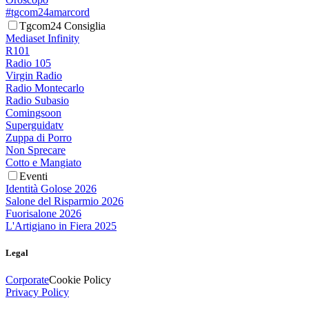
#tgcom24amarcord
Tgcom24 Consiglia
Mediaset Infinity
R101
Radio 105
Virgin Radio
Radio Montecarlo
Radio Subasio
Comingsoon
Superguidatv
Zuppa di Porro
Non Sprecare
Cotto e Mangiato
Eventi
Identità Golose 2026
Salone del Risparmio 2026
Fuorisalone 2026
L'Artigiano in Fiera 2025
Legal
Corporate
Cookie Policy
Privacy Policy