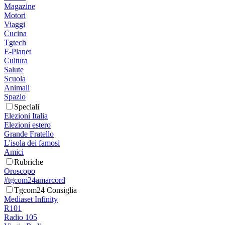
Magazine
Motori
Viaggi
Cucina
Tgtech
E-Planet
Cultura
Salute
Scuola
Animali
Spazio
Speciali
Elezioni Italia
Elezioni estero
Grande Fratello
L'isola dei famosi
Amici
Rubriche
Oroscopo
#tgcom24amarcord
Tgcom24 Consiglia
Mediaset Infinity
R101
Radio 105