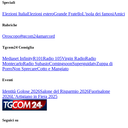
Speciali
Elezioni Italia
Elezioni estero
Grande Fratello
L'isola dei famosi
Amici
Rubriche
Oroscopo
#tgcom24amarcord
Tgcom24 Consiglia
Mediaset Infinity
R101
Radio 105
Virgin Radio
Radio
Montecarlo
Radio Subasio
Comingsoon
Superguidatv
Zuppa di
Porro
Non Sprecare
Cotto e Mangiato
Eventi
Identità Golose 2026
Salone del Risparmio 2026
Fuorisalone
2026
L'Artigiano in Fiera 2025
Seguici su