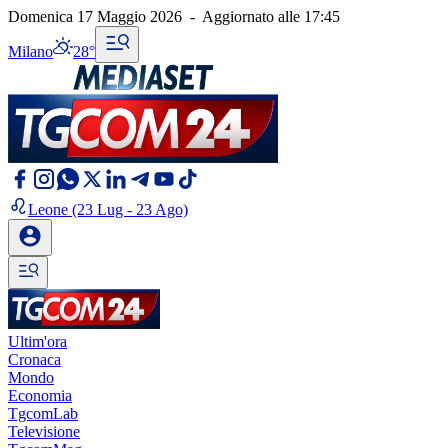
Domenica 17 Maggio 2026
-
Aggiornato alle
17:45
Milano
28°
Leone
(23 Lug - 23 Ago)
Ultim'ora
Cronaca
Mondo
Economia
TgcomLab
Televisione