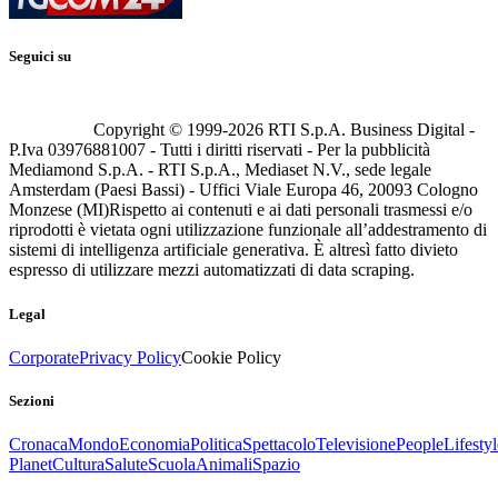
Seguici su
Copyright © 1999-
2026
RTI S.p.A. Business Digital -
P.Iva 03976881007 - Tutti i diritti riservati - Per la pubblicità
Mediamond S.p.A. - RTI S.p.A., Mediaset N.V., sede legale
Amsterdam (Paesi Bassi) - Uffici Viale Europa 46, 20093 Cologno
Monzese (MI)
Rispetto ai contenuti e ai dati personali trasmessi e/o
riprodotti è vietata ogni utilizzazione funzionale all’addestramento di
sistemi di intelligenza artificiale generativa. È altresì fatto divieto
espresso di utilizzare mezzi automatizzati di data scraping.
Legal
Corporate
Privacy Policy
Cookie Policy
Sezioni
Cronaca
Mondo
Economia
Politica
Spettacolo
Televisione
People
Lifestyl
Planet
Cultura
Salute
Scuola
Animali
Spazio