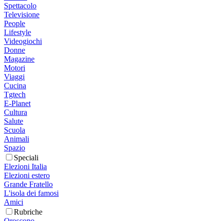
Spettacolo
Televisione
People
Lifestyle
Videogiochi
Donne
Magazine
Motori
Viaggi
Cucina
Tgtech
E-Planet
Cultura
Salute
Scuola
Animali
Spazio
Speciali
Elezioni Italia
Elezioni estero
Grande Fratello
L'isola dei famosi
Amici
Rubriche
Oroscopo