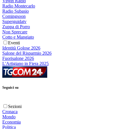
Virgin Radio
Radio Montecarlo
Radio Subasio
Comingsoon
Superguidatv
Zuppa di Porro
Non Sprecare
Cotto e Mangiato
Eventi
Identità Golose 2026
Salone del Risparmio 2026
Fuorisalone 2026
L'Artigiano in Fiera 2025
Seguici su
Sezioni
Cronaca
Mondo
Economia
Politica