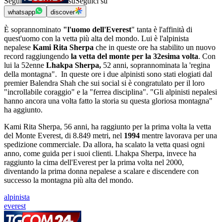
Segui
su
Seguici su
whatsapp
discover
È soprannominato
"l'uomo dell'Everest
" tanta è l'affinità di
quest'uomo con la vetta più alta del mondo. Lui è l'alpinista
nepalese
Kami Rita Sherpa
che in queste ore ha stabilito un nuovo
record raggiungendo
la vetta del monte per la 32esima volta
. Con
lui la 52enne
Lhakpa Sherpa,
52 anni, soprannominata la 'regina
della montagna". In queste ore i due alpinisti sono stati elogiati dal
premier Balendra Shah che sui social si è congratulato per il loro
"incrollabile coraggio" e la "ferrea disciplina". "Gli alpinisti nepalesi
hanno ancora una volta fatto la storia su questa gloriosa montagna"
ha aggiunto.
Kami Rita Sherpa, 56 anni, ha raggiunto per la prima volta la vetta
del Monte Everest, di 8.849 metri, nel
1994
mentre lavorava per una
spedizione commerciale. Da allora, ha scalato la vetta quasi ogni
anno, come guida per i suoi clienti. Lhakpa Sherpa, invece ha
raggiunto la cima dell'Everest per la prima volta nel 2000,
diventando la prima donna nepalese a scalare e discendere con
successo la montagna più alta del mondo.
alpinista
everest