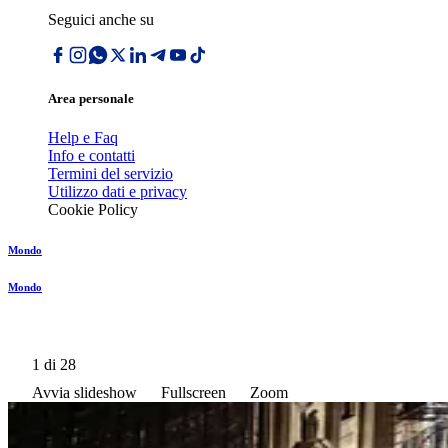
Seguici anche su
Area personale
Help e Faq
Info e contatti
Termini del servizio
Utilizzo dati e privacy
Cookie Policy
Mondo
Mondo
1
di 28
Avvia slideshow
Fullscreen
Zoom