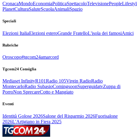
Cronaca
Mondo
Economia
Politica
Spettacolo
Televisione
People
Lifestyl
Planet
Cultura
Salute
Scuola
Animali
Spazio
Speciali
Elezioni Italia
Elezioni estero
Grande Fratello
L'isola dei famosi
Amici
Rubriche
Oroscopo
#tgcom24amarcord
Tgcom24 Consiglia
Mediaset Infinity
R101
Radio 105
Virgin Radio
Radio
Montecarlo
Radio Subasio
Comingsoon
Superguidatv
Zuppa di
Porro
Non Sprecare
Cotto e Mangiato
Eventi
Identità Golose 2026
Salone del Risparmio 2026
Fuorisalone
2026
L'Artigiano in Fiera 2025