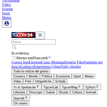
TgcomMag
Video
Schede
Sport
Meteo
In evidenza
Mostra tutti
Nascondi
Guerra Iran
Elezioni
Crans Montana
Epstein Files
Famiglia nel
bosco
Garlasco
Emergenza Clima
Tutti i dossier
Tutte le notizie del giorno
Cronaca
Mondo
Politica
Economia
Sport
Meteo
Video
Foto
Infografiche
Schede
Tv & Spettacolo
TgcomLab
TgcomMag
TgTech
Lifestyle
Oroscopo
Salute
Skuola
Cultura
Animali
Speciali
Chi siamo