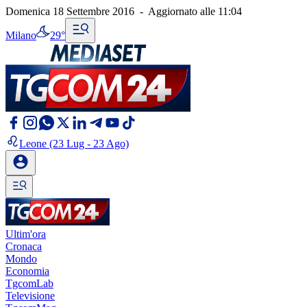
Domenica 18 Settembre 2016
-
Aggiornato alle
11:04
Milano
29°
Leone
(23 Lug - 23 Ago)
Ultim'ora
Cronaca
Mondo
Economia
TgcomLab
Televisione