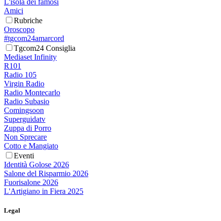
L'isola dei famosi
Amici
Rubriche
Oroscopo
#tgcom24amarcord
Tgcom24 Consiglia
Mediaset Infinity
R101
Radio 105
Virgin Radio
Radio Montecarlo
Radio Subasio
Comingsoon
Superguidatv
Zuppa di Porro
Non Sprecare
Cotto e Mangiato
Eventi
Identità Golose 2026
Salone del Risparmio 2026
Fuorisalone 2026
L'Artigiano in Fiera 2025
Legal