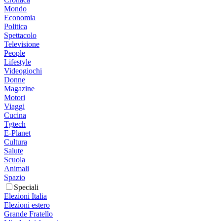
Mondo
Economia
Politica
Spettacolo
Televisione
People
Lifestyle
Videogiochi
Donne
Magazine
Motori
Viaggi
Cucina
Tgtech
E-Planet
Cultura
Salute
Scuola
Animali
Spazio
Speciali
Elezioni Italia
Elezioni estero
Grande Fratello