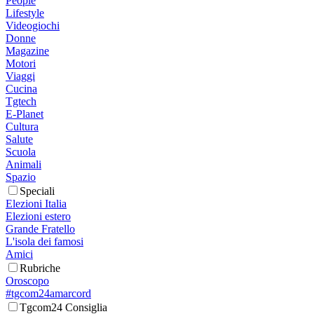
People
Lifestyle
Videogiochi
Donne
Magazine
Motori
Viaggi
Cucina
Tgtech
E-Planet
Cultura
Salute
Scuola
Animali
Spazio
Speciali
Elezioni Italia
Elezioni estero
Grande Fratello
L'isola dei famosi
Amici
Rubriche
Oroscopo
#tgcom24amarcord
Tgcom24 Consiglia