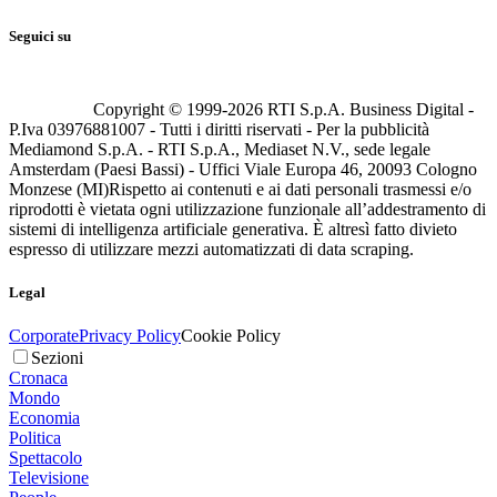
Seguici su
Copyright © 1999-
2026
RTI S.p.A. Business Digital -
P.Iva 03976881007 - Tutti i diritti riservati - Per la pubblicità
Mediamond S.p.A. - RTI S.p.A., Mediaset N.V., sede legale
Amsterdam (Paesi Bassi) - Uffici Viale Europa 46, 20093 Cologno
Monzese (MI)
Rispetto ai contenuti e ai dati personali trasmessi e/o
riprodotti è vietata ogni utilizzazione funzionale all’addestramento di
sistemi di intelligenza artificiale generativa. È altresì fatto divieto
espresso di utilizzare mezzi automatizzati di data scraping.
Legal
Corporate
Privacy Policy
Cookie Policy
Sezioni
Cronaca
Mondo
Economia
Politica
Spettacolo
Televisione