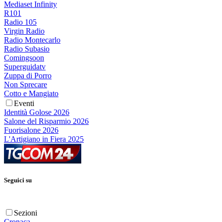
Mediaset Infinity
R101
Radio 105
Virgin Radio
Radio Montecarlo
Radio Subasio
Comingsoon
Superguidatv
Zuppa di Porro
Non Sprecare
Cotto e Mangiato
Eventi
Identità Golose 2026
Salone del Risparmio 2026
Fuorisalone 2026
L'Artigiano in Fiera 2025
Seguici su
Sezioni
Cronaca