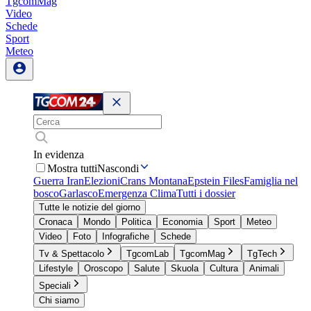
TgcomMag
Video
Schede
Sport
Meteo
In evidenza
Mostra tutti
Nascondi
Guerra Iran
Elezioni
Crans Montana
Epstein Files
Famiglia nel
bosco
Garlasco
Emergenza Clima
Tutti i dossier
Tutte le notizie del giorno
Cronaca
Mondo
Politica
Economia
Sport
Meteo
Video
Foto
Infografiche
Schede
Tv & Spettacolo
TgcomLab
TgcomMag
TgTech
Lifestyle
Oroscopo
Salute
Skuola
Cultura
Animali
Speciali
Chi siamo