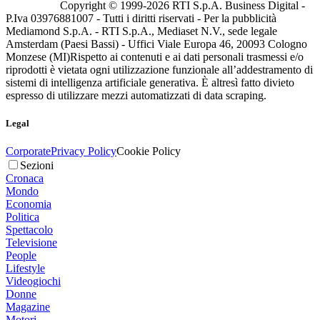
Copyright © 1999-
2026
RTI S.p.A. Business Digital -
P.Iva 03976881007 - Tutti i diritti riservati - Per la pubblicità
Mediamond S.p.A. - RTI S.p.A., Mediaset N.V., sede legale
Amsterdam (Paesi Bassi) - Uffici Viale Europa 46, 20093 Cologno
Monzese (MI)
Rispetto ai contenuti e ai dati personali trasmessi e/o
riprodotti è vietata ogni utilizzazione funzionale all’addestramento di
sistemi di intelligenza artificiale generativa. È altresì fatto divieto
espresso di utilizzare mezzi automatizzati di data scraping.
Legal
Corporate
Privacy Policy
Cookie Policy
Sezioni
Cronaca
Mondo
Economia
Politica
Spettacolo
Televisione
People
Lifestyle
Videogiochi
Donne
Magazine
Motori