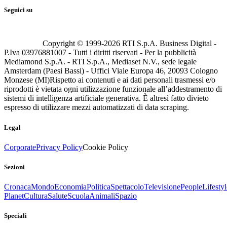
Seguici su
Copyright © 1999-
2026
RTI S.p.A. Business Digital -
P.Iva 03976881007 - Tutti i diritti riservati - Per la pubblicità
Mediamond S.p.A. - RTI S.p.A., Mediaset N.V., sede legale
Amsterdam (Paesi Bassi) - Uffici Viale Europa 46, 20093 Cologno
Monzese (MI)
Rispetto ai contenuti e ai dati personali trasmessi e/o
riprodotti è vietata ogni utilizzazione funzionale all’addestramento di
sistemi di intelligenza artificiale generativa. È altresì fatto divieto
espresso di utilizzare mezzi automatizzati di data scraping.
Legal
Corporate
Privacy Policy
Cookie Policy
Sezioni
Cronaca
Mondo
Economia
Politica
Spettacolo
Televisione
People
Lifestyl
Planet
Cultura
Salute
Scuola
Animali
Spazio
Speciali