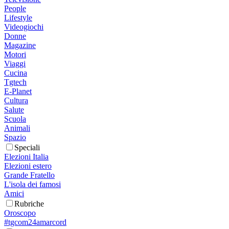
People
Lifestyle
Videogiochi
Donne
Magazine
Motori
Viaggi
Cucina
Tgtech
E-Planet
Cultura
Salute
Scuola
Animali
Spazio
Speciali
Elezioni Italia
Elezioni estero
Grande Fratello
L'isola dei famosi
Amici
Rubriche
Oroscopo
#tgcom24amarcord