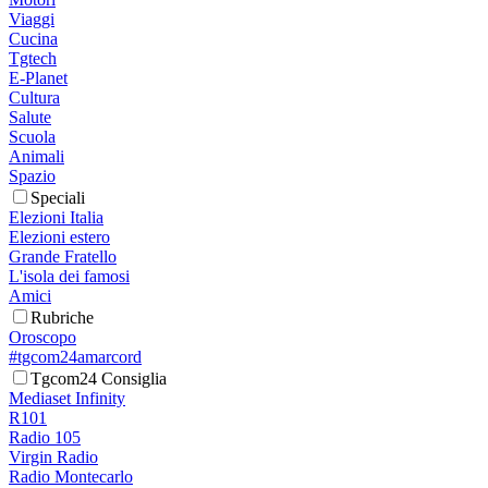
Viaggi
Cucina
Tgtech
E-Planet
Cultura
Salute
Scuola
Animali
Spazio
Speciali
Elezioni Italia
Elezioni estero
Grande Fratello
L'isola dei famosi
Amici
Rubriche
Oroscopo
#tgcom24amarcord
Tgcom24 Consiglia
Mediaset Infinity
R101
Radio 105
Virgin Radio
Radio Montecarlo