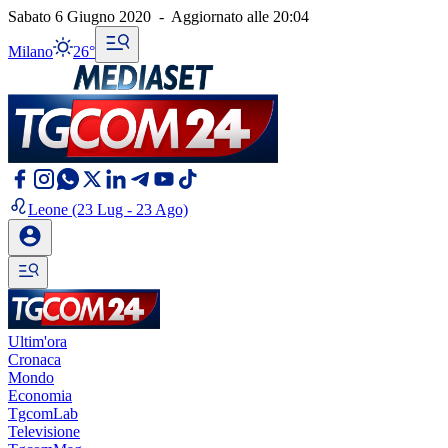
Sabato 6 Giugno 2020
-
Aggiornato alle
20:04
Milano
26°
Leone
(23 Lug - 23 Ago)
Ultim'ora
Cronaca
Mondo
Economia
TgcomLab
Televisione