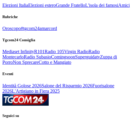
Elezioni Italia
Elezioni estero
Grande Fratello
L'isola dei famosi
Amici
Rubriche
Oroscopo
#tgcom24amarcord
Tgcom24 Consiglia
Mediaset Infinity
R101
Radio 105
Virgin Radio
Radio
Montecarlo
Radio Subasio
Comingsoon
Superguidatv
Zuppa di
Porro
Non Sprecare
Cotto e Mangiato
Eventi
Identità Golose 2026
Salone del Risparmio 2026
Fuorisalone
2026
L'Artigiano in Fiera 2025
Seguici su