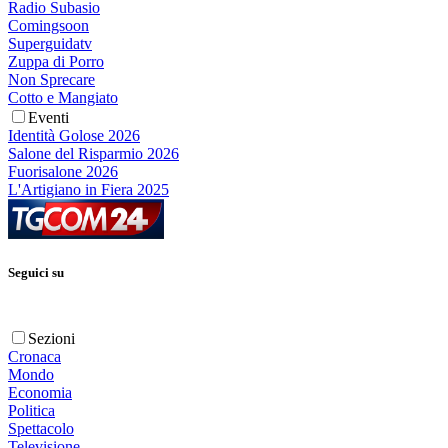
Radio Subasio
Comingsoon
Superguidatv
Zuppa di Porro
Non Sprecare
Cotto e Mangiato
Eventi
Identità Golose 2026
Salone del Risparmio 2026
Fuorisalone 2026
L'Artigiano in Fiera 2025
Seguici su
Sezioni
Cronaca
Mondo
Economia
Politica
Spettacolo
Televisione