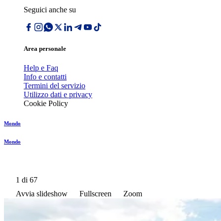
Seguici anche su
Area personale
Help e Faq
Info e contatti
Termini del servizio
Utilizzo dati e privacy
Cookie Policy
Mondo
Mondo
1
di 67
Avvia slideshow
Fullscreen
Zoom