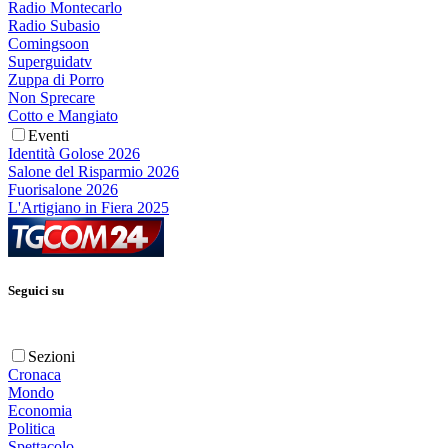
Radio Montecarlo
Radio Subasio
Comingsoon
Superguidatv
Zuppa di Porro
Non Sprecare
Cotto e Mangiato
Eventi
Identità Golose 2026
Salone del Risparmio 2026
Fuorisalone 2026
L'Artigiano in Fiera 2025
Seguici su
Sezioni
Cronaca
Mondo
Economia
Politica
Spettacolo