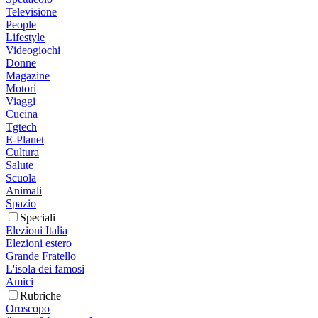
Televisione
People
Lifestyle
Videogiochi
Donne
Magazine
Motori
Viaggi
Cucina
Tgtech
E-Planet
Cultura
Salute
Scuola
Animali
Spazio
Speciali
Elezioni Italia
Elezioni estero
Grande Fratello
L'isola dei famosi
Amici
Rubriche
Oroscopo