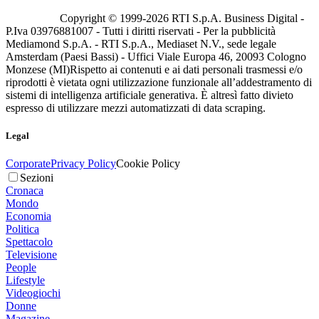
Copyright © 1999-
2026
RTI S.p.A. Business Digital -
P.Iva 03976881007 - Tutti i diritti riservati - Per la pubblicità
Mediamond S.p.A. - RTI S.p.A., Mediaset N.V., sede legale
Amsterdam (Paesi Bassi) - Uffici Viale Europa 46, 20093 Cologno
Monzese (MI)
Rispetto ai contenuti e ai dati personali trasmessi e/o
riprodotti è vietata ogni utilizzazione funzionale all’addestramento di
sistemi di intelligenza artificiale generativa. È altresì fatto divieto
espresso di utilizzare mezzi automatizzati di data scraping.
Legal
Corporate
Privacy Policy
Cookie Policy
Sezioni
Cronaca
Mondo
Economia
Politica
Spettacolo
Televisione
People
Lifestyle
Videogiochi
Donne
Magazine