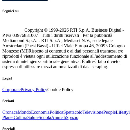
Seguici su
Copyright © 1999-
2026
RTI S.p.A. Business Digital -
P.Iva 03976881007 - Tutti i diritti riservati - Per la pubblicità
Mediamond S.p.A. - RTI S.p.A., Mediaset N.V., sede legale
Amsterdam (Paesi Bassi) - Uffici Viale Europa 46, 20093 Cologno
Monzese (MI)
Rispetto ai contenuti e ai dati personali trasmessi e/o
riprodotti è vietata ogni utilizzazione funzionale all’addestramento di
sistemi di intelligenza artificiale generativa. È altresì fatto divieto
espresso di utilizzare mezzi automatizzati di data scraping.
Legal
Corporate
Privacy Policy
Cookie Policy
Sezioni
Cronaca
Mondo
Economia
Politica
Spettacolo
Televisione
People
Lifestyl
Planet
Cultura
Salute
Scuola
Animali
Spazio
Speciali