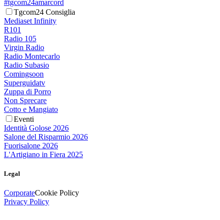
#tgcom24amarcord
Tgcom24 Consiglia
Mediaset Infinity
R101
Radio 105
Virgin Radio
Radio Montecarlo
Radio Subasio
Comingsoon
Superguidatv
Zuppa di Porro
Non Sprecare
Cotto e Mangiato
Eventi
Identità Golose 2026
Salone del Risparmio 2026
Fuorisalone 2026
L'Artigiano in Fiera 2025
Legal
Corporate
Cookie Policy
Privacy Policy