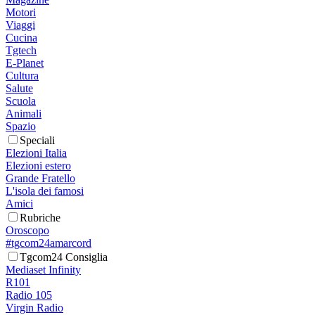
Motori
Viaggi
Cucina
Tgtech
E-Planet
Cultura
Salute
Scuola
Animali
Spazio
Speciali
Elezioni Italia
Elezioni estero
Grande Fratello
L'isola dei famosi
Amici
Rubriche
Oroscopo
#tgcom24amarcord
Tgcom24 Consiglia
Mediaset Infinity
R101
Radio 105
Virgin Radio