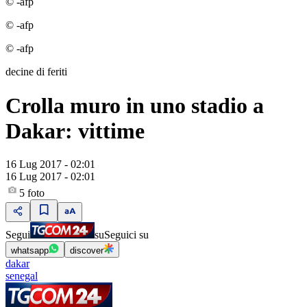
© -afp
© -afp
© -afp
decine di feriti
Crolla muro in uno stadio a
Dakar: vittime
16 Lug 2017 - 02:01
16 Lug 2017 - 02:01
5
foto
Segui
su
Seguici su
whatsapp
discover
dakar
senegal