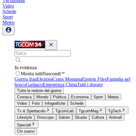
TgcomMag
Video
Schede
Sport
Meteo
In evidenza
Mostra tutti
Nascondi
Guerra Iran
Elezioni
Crans Montana
Epstein Files
Famiglia nel
bosco
Garlasco
Emergenza Clima
Tutti i dossier
Tutte le notizie del giorno
Cronaca
Mondo
Politica
Economia
Sport
Meteo
Video
Foto
Infografiche
Schede
Tv & Spettacolo
TgcomLab
TgcomMag
TgTech
Lifestyle
Oroscopo
Salute
Skuola
Cultura
Animali
Speciali
Chi siamo