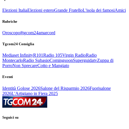
Elezioni Italia
Elezioni estero
Grande Fratello
L'isola dei famosi
Amici
Rubriche
Oroscopo
#tgcom24amarcord
Tgcom24 Consiglia
Mediaset Infinity
R101
Radio 105
Virgin Radio
Radio
Montecarlo
Radio Subasio
Comingsoon
Superguidatv
Zuppa di
Porro
Non Sprecare
Cotto e Mangiato
Eventi
Identità Golose 2026
Salone del Risparmio 2026
Fuorisalone
2026
L'Artigiano in Fiera 2025
Seguici su