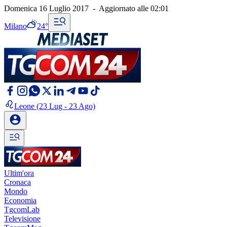
Domenica 16 Luglio 2017
-
Aggiornato alle
02:01
Milano
24°
Leone
(23 Lug - 23 Ago)
Ultim'ora
Cronaca
Mondo
Economia
TgcomLab
Televisione