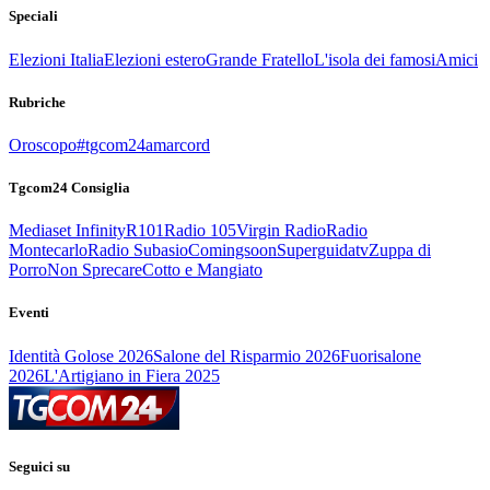
Speciali
Elezioni Italia
Elezioni estero
Grande Fratello
L'isola dei famosi
Amici
Rubriche
Oroscopo
#tgcom24amarcord
Tgcom24 Consiglia
Mediaset Infinity
R101
Radio 105
Virgin Radio
Radio
Montecarlo
Radio Subasio
Comingsoon
Superguidatv
Zuppa di
Porro
Non Sprecare
Cotto e Mangiato
Eventi
Identità Golose 2026
Salone del Risparmio 2026
Fuorisalone
2026
L'Artigiano in Fiera 2025
Seguici su