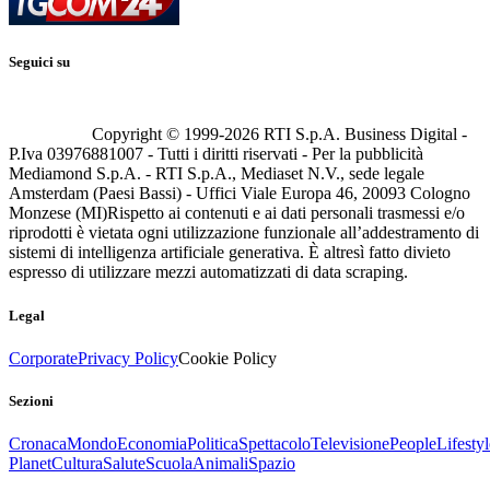
Seguici su
Copyright © 1999-
2026
RTI S.p.A. Business Digital -
P.Iva 03976881007 - Tutti i diritti riservati - Per la pubblicità
Mediamond S.p.A. - RTI S.p.A., Mediaset N.V., sede legale
Amsterdam (Paesi Bassi) - Uffici Viale Europa 46, 20093 Cologno
Monzese (MI)
Rispetto ai contenuti e ai dati personali trasmessi e/o
riprodotti è vietata ogni utilizzazione funzionale all’addestramento di
sistemi di intelligenza artificiale generativa. È altresì fatto divieto
espresso di utilizzare mezzi automatizzati di data scraping.
Legal
Corporate
Privacy Policy
Cookie Policy
Sezioni
Cronaca
Mondo
Economia
Politica
Spettacolo
Televisione
People
Lifestyl
Planet
Cultura
Salute
Scuola
Animali
Spazio