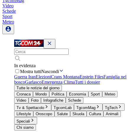
TgcomMag
Video
Schede
Sport
Meteo
In evidenza
Mostra tutti
Nascondi
Guerra Iran
Elezioni
Crans Montana
Epstein Files
Famiglia nel
bosco
Garlasco
Emergenza Clima
Tutti i dossier
Tutte le notizie del giorno
Cronaca
Mondo
Politica
Economia
Sport
Meteo
Video
Foto
Infografiche
Schede
Tv & Spettacolo
TgcomLab
TgcomMag
TgTech
Lifestyle
Oroscopo
Salute
Skuola
Cultura
Animali
Speciali
Chi siamo