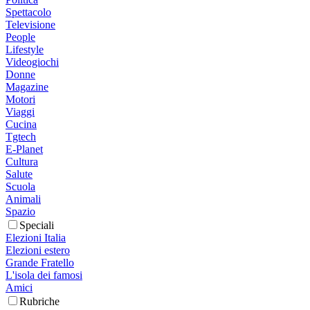
Spettacolo
Televisione
People
Lifestyle
Videogiochi
Donne
Magazine
Motori
Viaggi
Cucina
Tgtech
E-Planet
Cultura
Salute
Scuola
Animali
Spazio
Speciali
Elezioni Italia
Elezioni estero
Grande Fratello
L'isola dei famosi
Amici
Rubriche