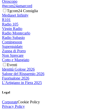
Oroscopo
#tgcom24amarcord
Tgcom24 Consiglia
Mediaset Infinity
R101
Radio 105
Virgin Radio
Radio Montecarlo
Radio Subasio
Comingsoon
Superguidatv
Zuppa di Porro
Non Sprecare
Cotto e Mangiato
Eventi
Identità Golose 2026
Salone del Risparmio 2026
Fuorisalone 2026
L'Artigiano in Fiera 2025
Legal
Corporate
Cookie Policy
Privacy Policy