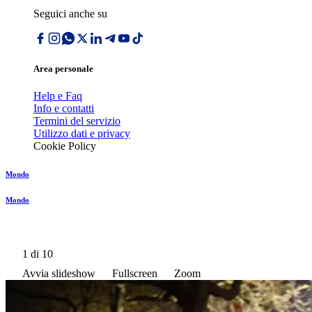
Seguici anche su
Area personale
Help e Faq
Info e contatti
Termini del servizio
Utilizzo dati e privacy
Cookie Policy
Mondo
Mondo
1
di 10
Avvia slideshow
Fullscreen
Zoom