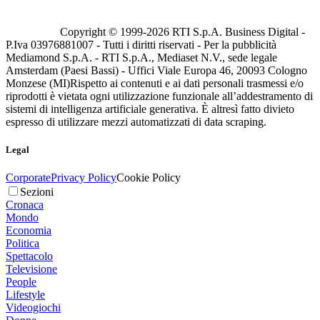
Copyright © 1999-
2026
RTI S.p.A. Business Digital -
P.Iva 03976881007 - Tutti i diritti riservati - Per la pubblicità
Mediamond S.p.A. - RTI S.p.A., Mediaset N.V., sede legale
Amsterdam (Paesi Bassi) - Uffici Viale Europa 46, 20093 Cologno
Monzese (MI)
Rispetto ai contenuti e ai dati personali trasmessi e/o
riprodotti è vietata ogni utilizzazione funzionale all’addestramento di
sistemi di intelligenza artificiale generativa. È altresì fatto divieto
espresso di utilizzare mezzi automatizzati di data scraping.
Legal
Corporate
Privacy Policy
Cookie Policy
Sezioni
Cronaca
Mondo
Economia
Politica
Spettacolo
Televisione
People
Lifestyle
Videogiochi