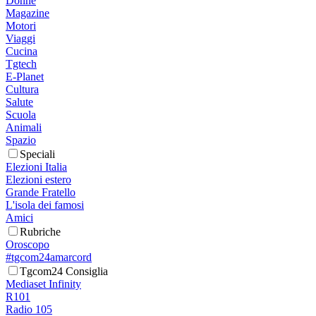
Donne
Magazine
Motori
Viaggi
Cucina
Tgtech
E-Planet
Cultura
Salute
Scuola
Animali
Spazio
Speciali
Elezioni Italia
Elezioni estero
Grande Fratello
L'isola dei famosi
Amici
Rubriche
Oroscopo
#tgcom24amarcord
Tgcom24 Consiglia
Mediaset Infinity
R101
Radio 105