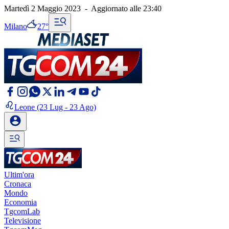
Martedì 2 Maggio 2023
-
Aggiornato alle
23:40
Milano
27°
Leone
(23 Lug - 23 Ago)
Ultim'ora
Cronaca
Mondo
Economia
TgcomLab
Televisione