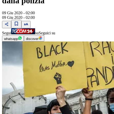
dalla polizia
09 Giu 2020 - 02:00
09 Giu 2020 - 02:00
Segui
su
Seguici su
whatsapp
discover