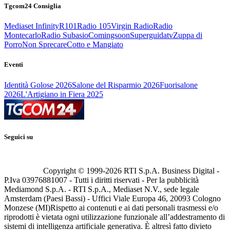
Tgcom24 Consiglia
Mediaset Infinity
R101
Radio 105
Virgin Radio
Radio
Montecarlo
Radio Subasio
Comingsoon
Superguidatv
Zuppa di
Porro
Non Sprecare
Cotto e Mangiato
Eventi
Identità Golose 2026
Salone del Risparmio 2026
Fuorisalone
2026
L'Artigiano in Fiera 2025
Seguici su
Copyright © 1999-
2026
RTI S.p.A. Business Digital -
P.Iva 03976881007 - Tutti i diritti riservati - Per la pubblicità
Mediamond S.p.A. - RTI S.p.A., Mediaset N.V., sede legale
Amsterdam (Paesi Bassi) - Uffici Viale Europa 46, 20093 Cologno
Monzese (MI)
Rispetto ai contenuti e ai dati personali trasmessi e/o
riprodotti è vietata ogni utilizzazione funzionale all’addestramento di
sistemi di intelligenza artificiale generativa. È altresì fatto divieto