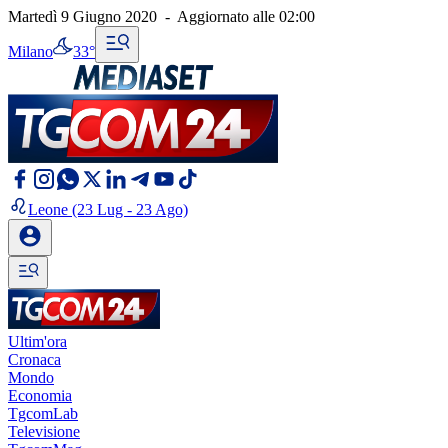
Martedì 9 Giugno 2020
-
Aggiornato alle
02:00
Milano
33°
Leone
(23 Lug - 23 Ago)
Ultim'ora
Cronaca
Mondo
Economia
TgcomLab
Televisione