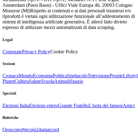
Amsterdam (Paesi Bassi) - Uffici Viale Europa 46, 20093 Cologno
Monzese (MI)
Rispetto ai contenuti e ai dati personali trasmessi e/o
riprodotti è vietata ogni utilizzazione funzionale all’addestramento di
sistemi di intelligenza artificiale generativa. È altresì fatto divieto
espresso di utilizzare mezzi automatizzati di data scraping.
Legal
Corporate
Privacy Policy
Cookie Policy
Sezioni
Cronaca
Mondo
Economia
Politica
Spettacolo
Televisione
People
Lifestyl
Planet
Cultura
Salute
Scuola
Animali
Spazio
Speciali
Elezioni Italia
Elezioni estero
Grande Fratello
L'isola dei famosi
Amici
Rubriche
Oroscopo
#tgcom24amarcord