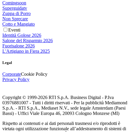
Comingsoon
Superguidatv
Zuppa di Porro
Non Sprecare
Cotto e Mangiato
Eventi
Identità Golose 2026
Salone del Risparmio 2026
Fuorisalone 2026
L'Artigiano in Fiera 2025
Legal
Corporate
Cookie Policy
Privacy Policy
Copyright © 1999-
2026
RTI S.p.A. Business Digital - P.Iva
03976881007 - Tutti i diritti riservati - Per la pubblicità Mediamond
S.p.A. - RTI S.p.A., Mediaset N.V., sede legale Amsterdam (Paesi
Bassi) - Uffici Viale Europa 46, 20093 Cologno Monzese (MI)
Rispetto ai contenuti e ai dati personali trasmessi e/o riprodotti è
vietata ogni utilizzazione funzionale all’addestramento di sistemi di