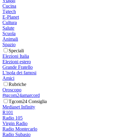
Viaggi
Cucina
Tgtech
E-Planet
Cultura
Salute
Scuola
Animali
Spazio
Speciali
Elezioni Italia
Elezioni estero
Grande Fratello
L'isola dei famosi
Amici
Rubriche
Oroscopo
#tgcom24amarcord
Tgcom24 Consiglia
Mediaset Infinity
R101
Radio 105
Virgin Radio
Radio Montecarlo
Radio Subasio