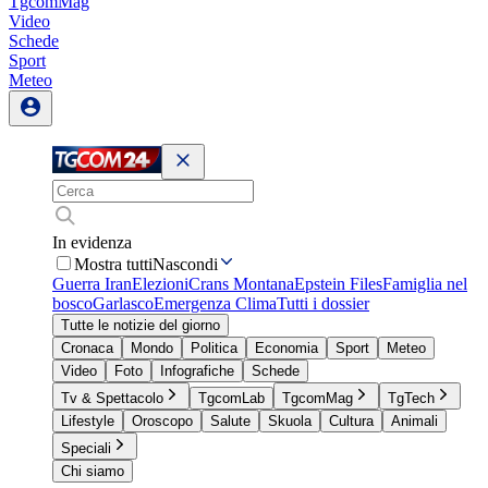
TgcomMag
Video
Schede
Sport
Meteo
In evidenza
Mostra tutti
Nascondi
Guerra Iran
Elezioni
Crans Montana
Epstein Files
Famiglia nel
bosco
Garlasco
Emergenza Clima
Tutti i dossier
Tutte le notizie del giorno
Cronaca
Mondo
Politica
Economia
Sport
Meteo
Video
Foto
Infografiche
Schede
Tv & Spettacolo
TgcomLab
TgcomMag
TgTech
Lifestyle
Oroscopo
Salute
Skuola
Cultura
Animali
Speciali
Chi siamo