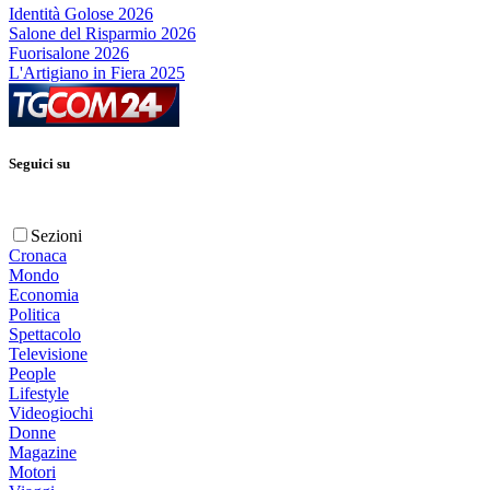
Identità Golose 2026
Salone del Risparmio 2026
Fuorisalone 2026
L'Artigiano in Fiera 2025
Seguici su
Sezioni
Cronaca
Mondo
Economia
Politica
Spettacolo
Televisione
People
Lifestyle
Videogiochi
Donne
Magazine
Motori