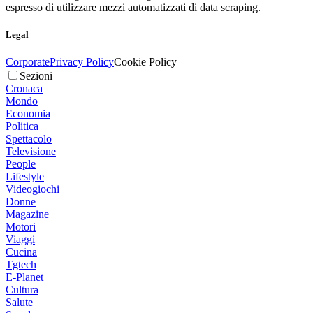
espresso di utilizzare mezzi automatizzati di data scraping.
Legal
Corporate
Privacy Policy
Cookie Policy
Sezioni
Cronaca
Mondo
Economia
Politica
Spettacolo
Televisione
People
Lifestyle
Videogiochi
Donne
Magazine
Motori
Viaggi
Cucina
Tgtech
E-Planet
Cultura
Salute