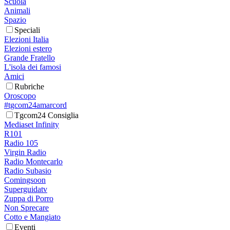
Scuola
Animali
Spazio
Speciali
Elezioni Italia
Elezioni estero
Grande Fratello
L'isola dei famosi
Amici
Rubriche
Oroscopo
#tgcom24amarcord
Tgcom24 Consiglia
Mediaset Infinity
R101
Radio 105
Virgin Radio
Radio Montecarlo
Radio Subasio
Comingsoon
Superguidatv
Zuppa di Porro
Non Sprecare
Cotto e Mangiato
Eventi