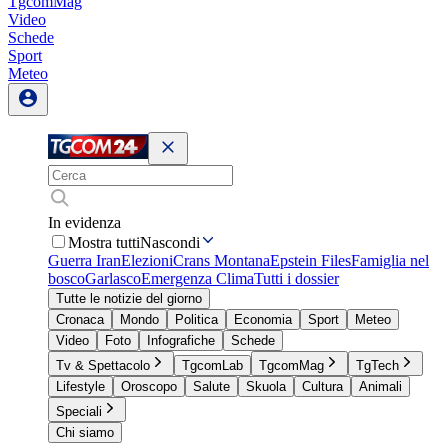
TgcomMag
Video
Schede
Sport
Meteo
In evidenza
Mostra tutti
Nascondi
Guerra Iran
Elezioni
Crans Montana
Epstein Files
Famiglia nel
bosco
Garlasco
Emergenza Clima
Tutti i dossier
Tutte le notizie del giorno
Cronaca
Mondo
Politica
Economia
Sport
Meteo
Video
Foto
Infografiche
Schede
Tv & Spettacolo
TgcomLab
TgcomMag
TgTech
Lifestyle
Oroscopo
Salute
Skuola
Cultura
Animali
Speciali
Chi siamo