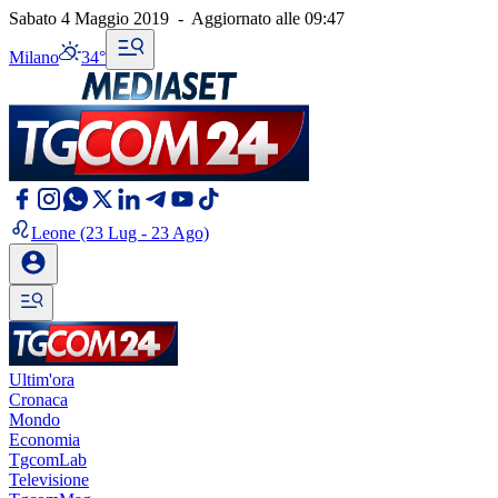
Sabato 4 Maggio 2019
-
Aggiornato alle
09:47
Milano
34°
Leone
(23 Lug - 23 Ago)
Ultim'ora
Cronaca
Mondo
Economia
TgcomLab
Televisione