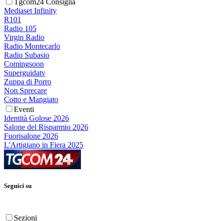
Tgcom24 Consiglia
Mediaset Infinity
R101
Radio 105
Virgin Radio
Radio Montecarlo
Radio Subasio
Comingsoon
Superguidatv
Zuppa di Porro
Non Sprecare
Cotto e Mangiato
Eventi
Identità Golose 2026
Salone del Risparmio 2026
Fuorisalone 2026
L'Artigiano in Fiera 2025
Seguici su
Sezioni