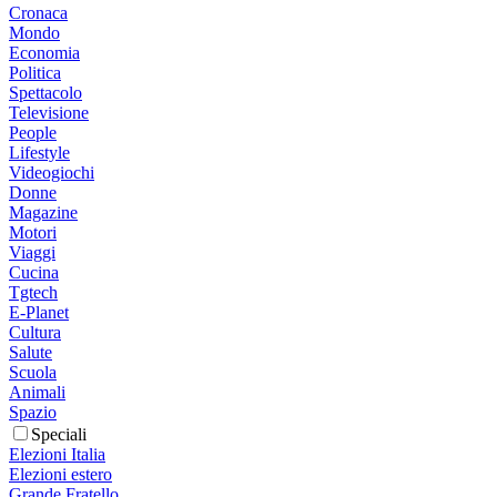
Cronaca
Mondo
Economia
Politica
Spettacolo
Televisione
People
Lifestyle
Videogiochi
Donne
Magazine
Motori
Viaggi
Cucina
Tgtech
E-Planet
Cultura
Salute
Scuola
Animali
Spazio
Speciali
Elezioni Italia
Elezioni estero
Grande Fratello