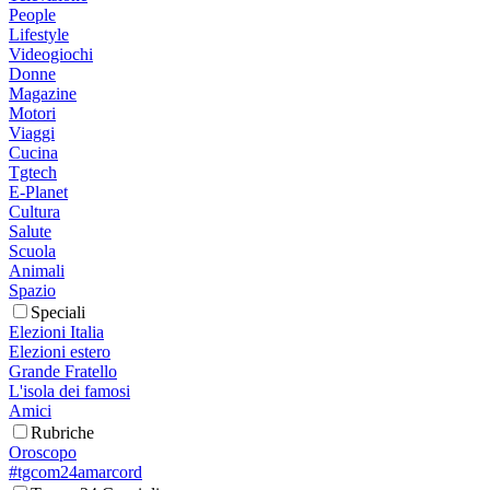
People
Lifestyle
Videogiochi
Donne
Magazine
Motori
Viaggi
Cucina
Tgtech
E-Planet
Cultura
Salute
Scuola
Animali
Spazio
Speciali
Elezioni Italia
Elezioni estero
Grande Fratello
L'isola dei famosi
Amici
Rubriche
Oroscopo
#tgcom24amarcord