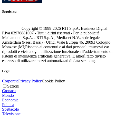
Seguici su
Copyright © 1999-
2026
RTI S.p.A. Business Digital -
P.Iva 03976881007 - Tutti i diritti riservati - Per la pubblicità
Mediamond S.p.A. - RTI S.p.A., Mediaset N.V., sede legale
Amsterdam (Paesi Bassi) - Uffici Viale Europa 46, 20093 Cologno
Monzese (MI)
Rispetto ai contenuti e ai dati personali trasmessi e/o
riprodotti è vietata ogni utilizzazione funzionale all’addestramento di
sistemi di intelligenza artificiale generativa. È altresì fatto divieto
espresso di utilizzare mezzi automatizzati di data scraping.
Legal
Corporate
Privacy Policy
Cookie Policy
Sezioni
Cronaca
Mondo
Economia
Politica
Spettacolo
Televisione