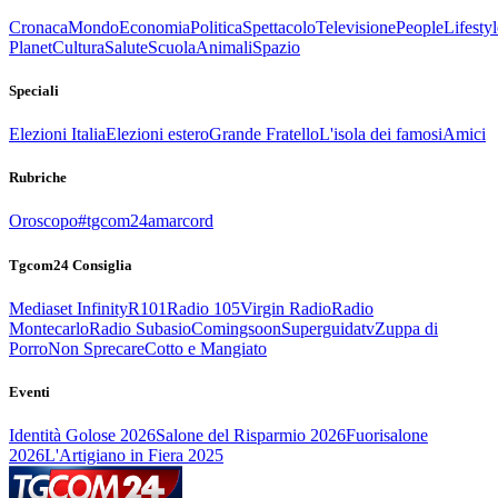
Cronaca
Mondo
Economia
Politica
Spettacolo
Televisione
People
Lifestyl
Planet
Cultura
Salute
Scuola
Animali
Spazio
Speciali
Elezioni Italia
Elezioni estero
Grande Fratello
L'isola dei famosi
Amici
Rubriche
Oroscopo
#tgcom24amarcord
Tgcom24 Consiglia
Mediaset Infinity
R101
Radio 105
Virgin Radio
Radio
Montecarlo
Radio Subasio
Comingsoon
Superguidatv
Zuppa di
Porro
Non Sprecare
Cotto e Mangiato
Eventi
Identità Golose 2026
Salone del Risparmio 2026
Fuorisalone
2026
L'Artigiano in Fiera 2025