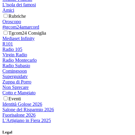
L'isola dei famosi
Amici
Rubriche
Oroscopo
#tgcom24amarcord
Tgcom24 Consiglia
Mediaset Infinity
R101
Radio 105
Virgin Radio
Radio Montecarlo
Radio Subasio
Comingsoon
Superguidatv
Zuppa di Porro
Non Sprecare
Cotto e Mangiato
Eventi
Identità Golose 2026
Salone del Risparmio 2026
Fuorisalone 2026
L'Artigiano in Fiera 2025
Legal