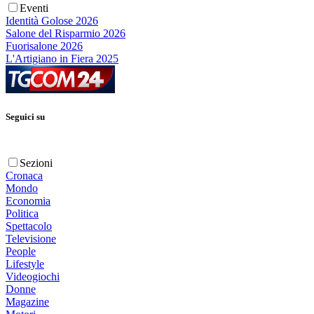
Eventi
Identità Golose 2026
Salone del Risparmio 2026
Fuorisalone 2026
L'Artigiano in Fiera 2025
Seguici su
Sezioni
Cronaca
Mondo
Economia
Politica
Spettacolo
Televisione
People
Lifestyle
Videogiochi
Donne
Magazine