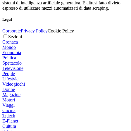
sistemi di intelligenza artificiale generativa. È altresì fatto divieto
espresso di utilizzare mezzi automatizzati di data scraping.
Legal
Corporate
Privacy Policy
Cookie Policy
Sezioni
Cronaca
Mondo
Economia
Politica
Spettacolo
Televisione
People
Lifestyle
Videogiochi
Donne
Magazine
Motori
Viaggi
Cucina
Tgtech
E-Planet
Cultura