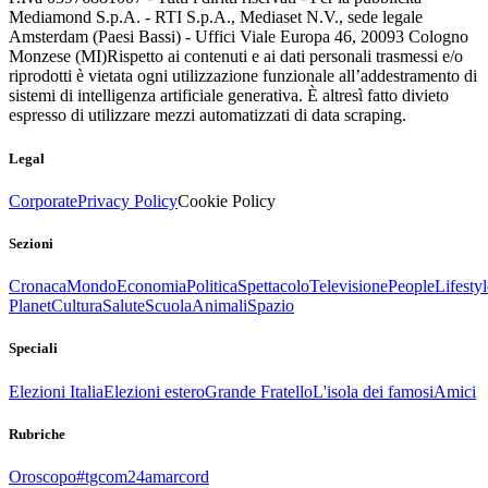
Mediamond S.p.A. - RTI S.p.A., Mediaset N.V., sede legale
Amsterdam (Paesi Bassi) - Uffici Viale Europa 46, 20093 Cologno
Monzese (MI)
Rispetto ai contenuti e ai dati personali trasmessi e/o
riprodotti è vietata ogni utilizzazione funzionale all’addestramento di
sistemi di intelligenza artificiale generativa. È altresì fatto divieto
espresso di utilizzare mezzi automatizzati di data scraping.
Legal
Corporate
Privacy Policy
Cookie Policy
Sezioni
Cronaca
Mondo
Economia
Politica
Spettacolo
Televisione
People
Lifestyl
Planet
Cultura
Salute
Scuola
Animali
Spazio
Speciali
Elezioni Italia
Elezioni estero
Grande Fratello
L'isola dei famosi
Amici
Rubriche
Oroscopo
#tgcom24amarcord