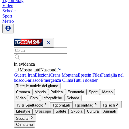
TgcomMag
Video
Schede
Sport
Meteo
In evidenza
Mostra tutti
Nascondi
Guerra Iran
Elezioni
Crans Montana
Epstein Files
Famiglia nel
bosco
Garlasco
Emergenza Clima
Tutti i dossier
Tutte le notizie del giorno
Cronaca
Mondo
Politica
Economia
Sport
Meteo
Video
Foto
Infografiche
Schede
Tv & Spettacolo
TgcomLab
TgcomMag
TgTech
Lifestyle
Oroscopo
Salute
Skuola
Cultura
Animali
Speciali
Chi siamo