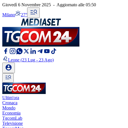
Giovedì 6 Novembre 2025
-
Aggiornato alle
05:50
Milano
27°
Leone
(23 Lug - 23 Ago)
Ultim'ora
Cronaca
Mondo
Economia
TgcomLab
Televisione