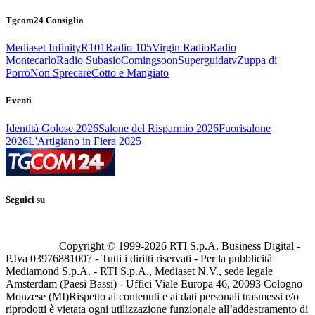
Tgcom24 Consiglia
Mediaset Infinity
R101
Radio 105
Virgin Radio
Radio
Montecarlo
Radio Subasio
Comingsoon
Superguidatv
Zuppa di
Porro
Non Sprecare
Cotto e Mangiato
Eventi
Identità Golose 2026
Salone del Risparmio 2026
Fuorisalone
2026
L'Artigiano in Fiera 2025
Seguici su
Copyright © 1999-
2026
RTI S.p.A. Business Digital -
P.Iva 03976881007 - Tutti i diritti riservati - Per la pubblicità
Mediamond S.p.A. - RTI S.p.A., Mediaset N.V., sede legale
Amsterdam (Paesi Bassi) - Uffici Viale Europa 46, 20093 Cologno
Monzese (MI)
Rispetto ai contenuti e ai dati personali trasmessi e/o
riprodotti è vietata ogni utilizzazione funzionale all’addestramento di