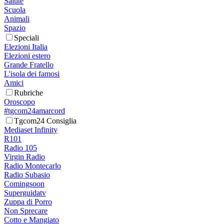
Salute
Scuola
Animali
Spazio
Speciali
Elezioni Italia
Elezioni estero
Grande Fratello
L'isola dei famosi
Amici
Rubriche
Oroscopo
#tgcom24amarcord
Tgcom24 Consiglia
Mediaset Infinity
R101
Radio 105
Virgin Radio
Radio Montecarlo
Radio Subasio
Comingsoon
Superguidatv
Zuppa di Porro
Non Sprecare
Cotto e Mangiato