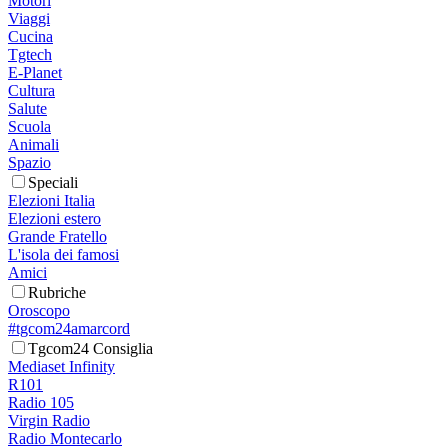
Motori
Viaggi
Cucina
Tgtech
E-Planet
Cultura
Salute
Scuola
Animali
Spazio
Speciali
Elezioni Italia
Elezioni estero
Grande Fratello
L'isola dei famosi
Amici
Rubriche
Oroscopo
#tgcom24amarcord
Tgcom24 Consiglia
Mediaset Infinity
R101
Radio 105
Virgin Radio
Radio Montecarlo