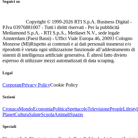
Seguici su
Copyright © 1999-
2026
RTI S.p.A. Business Digital -
P.Iva 03976881007 - Tutti i diritti riservati - Per la pubblicità
Mediamond S.p.A. - RTI S.p.A., Mediaset N.V., sede legale
Amsterdam (Paesi Bassi) - Uffici Viale Europa 46, 20093 Cologno
Monzese (MI)
Rispetto ai contenuti e ai dati personali trasmessi e/o
riprodotti è vietata ogni utilizzazione funzionale all’addestramento di
sistemi di intelligenza artificiale generativa. È altresì fatto divieto
espresso di utilizzare mezzi automatizzati di data scraping.
Legal
Corporate
Privacy Policy
Cookie Policy
Sezioni
Cronaca
Mondo
Economia
Politica
Spettacolo
Televisione
People
Lifestyl
Planet
Cultura
Salute
Scuola
Animali
Spazio
Speciali