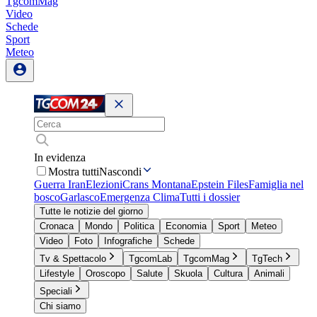
TgcomMag
Video
Schede
Sport
Meteo
In evidenza
Mostra tutti
Nascondi
Guerra Iran
Elezioni
Crans Montana
Epstein Files
Famiglia nel
bosco
Garlasco
Emergenza Clima
Tutti i dossier
Tutte le notizie del giorno
Cronaca
Mondo
Politica
Economia
Sport
Meteo
Video
Foto
Infografiche
Schede
Tv & Spettacolo
TgcomLab
TgcomMag
TgTech
Lifestyle
Oroscopo
Salute
Skuola
Cultura
Animali
Speciali
Chi siamo