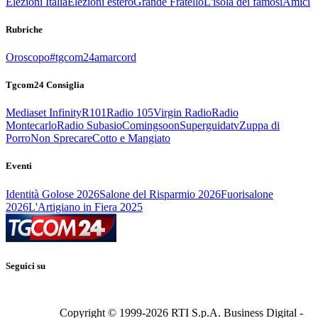
Elezioni Italia
Elezioni estero
Grande Fratello
L'isola dei famosi
Amici
Rubriche
Oroscopo
#tgcom24amarcord
Tgcom24 Consiglia
Mediaset Infinity
R101
Radio 105
Virgin Radio
Radio
Montecarlo
Radio Subasio
Comingsoon
Superguidatv
Zuppa di
Porro
Non Sprecare
Cotto e Mangiato
Eventi
Identità Golose 2026
Salone del Risparmio 2026
Fuorisalone
2026
L'Artigiano in Fiera 2025
Seguici su
Copyright © 1999-
2026
RTI S.p.A. Business Digital -