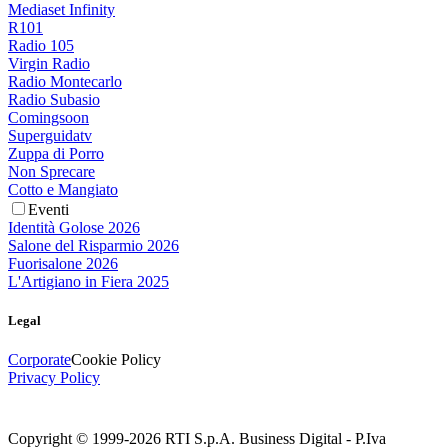
Mediaset Infinity
R101
Radio 105
Virgin Radio
Radio Montecarlo
Radio Subasio
Comingsoon
Superguidatv
Zuppa di Porro
Non Sprecare
Cotto e Mangiato
Eventi
Identità Golose 2026
Salone del Risparmio 2026
Fuorisalone 2026
L'Artigiano in Fiera 2025
Legal
Corporate
Cookie Policy
Privacy Policy
Copyright © 1999-
2026
RTI S.p.A. Business Digital - P.Iva