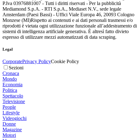
P.Iva 03976881007 - Tutti i diritti riservati - Per la pubblicità
Mediamond S.p.A. - RTI S.p.A., Mediaset N.V., sede legale
Amsterdam (Paesi Bassi) - Uffici Viale Europa 46, 20093 Cologno
Monzese (MI)
Rispetto ai contenuti e ai dati personali trasmessi e/o
riprodotti è vietata ogni utilizzazione funzionale all’addestramento di
sistemi di intelligenza artificiale generativa. È altresì fatto divieto
espresso di utilizzare mezzi automatizzati di data scraping.
Legal
Corporate
Privacy Policy
Cookie Policy
Sezioni
Cronaca
Mondo
Economia
Politica
Spettacolo
Televisione
People
Lifestyle
Videogiochi
Donne
Magazine
Motori