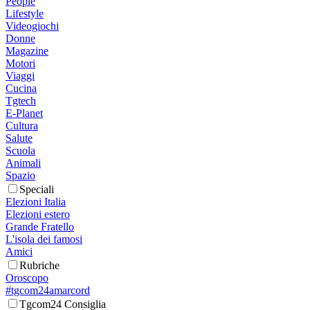
People
Lifestyle
Videogiochi
Donne
Magazine
Motori
Viaggi
Cucina
Tgtech
E-Planet
Cultura
Salute
Scuola
Animali
Spazio
Speciali
Elezioni Italia
Elezioni estero
Grande Fratello
L'isola dei famosi
Amici
Rubriche
Oroscopo
#tgcom24amarcord
Tgcom24 Consiglia