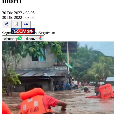
morti
30 Dic 2022 - 08:05
30 Dic 2022 - 08:05
Segui
su
Seguici su
whatsapp
discover