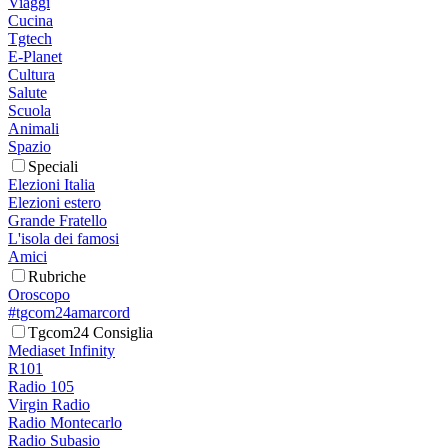
Viaggi
Cucina
Tgtech
E-Planet
Cultura
Salute
Scuola
Animali
Spazio
Speciali
Elezioni Italia
Elezioni estero
Grande Fratello
L'isola dei famosi
Amici
Rubriche
Oroscopo
#tgcom24amarcord
Tgcom24 Consiglia
Mediaset Infinity
R101
Radio 105
Virgin Radio
Radio Montecarlo
Radio Subasio