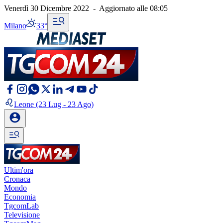
Venerdì 30 Dicembre 2022
-
Aggiornato alle
08:05
Milano
33°
Leone
(23 Lug - 23 Ago)
Ultim'ora
Cronaca
Mondo
Economia
TgcomLab
Televisione