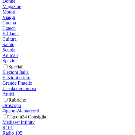
Donne
Magazine
Motori
Viaggi
Cucina
Tgtech
E-Planet
Cultura
Salute
Scuola
Animali
Spazio
Speciali
Elezioni Italia
Elezioni estero
Grande Fratello
L'isola dei famosi
Amici
Rubriche
Oroscopo
#tgcom24amarcord
Tgcom24 Consiglia
Mediaset Infinity
R101
Radio 105