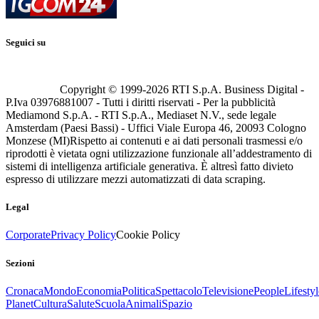
Seguici su
Copyright © 1999-
2026
RTI S.p.A. Business Digital -
P.Iva 03976881007 - Tutti i diritti riservati - Per la pubblicità
Mediamond S.p.A. - RTI S.p.A., Mediaset N.V., sede legale
Amsterdam (Paesi Bassi) - Uffici Viale Europa 46, 20093 Cologno
Monzese (MI)
Rispetto ai contenuti e ai dati personali trasmessi e/o
riprodotti è vietata ogni utilizzazione funzionale all’addestramento di
sistemi di intelligenza artificiale generativa. È altresì fatto divieto
espresso di utilizzare mezzi automatizzati di data scraping.
Legal
Corporate
Privacy Policy
Cookie Policy
Sezioni
Cronaca
Mondo
Economia
Politica
Spettacolo
Televisione
People
Lifestyl
Planet
Cultura
Salute
Scuola
Animali
Spazio