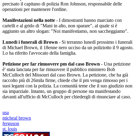
precisato il capitano di polizia Ron Johnson, responsabile delle
operazioni per mantenere l'ordine.
Manifestazioni nella notte
- I dimostranti hanno marciato con
cartelli e al grido di "Mani in alto, non sparare", al quale si è
aggiunto un altro slogan: "Noi manifestiamo, non saccheggiamo".
Lunedì i funerali di Brown
- Si terranno lunedì prossimo i funerali
di Michael Brown, il 18enne nero ucciso da un poliziotto il 9 agosto.
Lo ha riferito l'avvocato della famiglia.
Petizione per far rimuovere pm dal caso Brown
- Una petizione
è' stata lanciata per far rimuovere il pubblico ministero Bob
McCulloch del Missouri dal caso Brown. La petizione, che ha già
raccolto più di 26mila firme, chiede che il pm venga rimosso per i
suoi legami con la polizia. La comunità teme che il suo giudizio non
sia imparziale. Intanto, un gruppo di persone sta manifestando
davanti all'ufficio di McCulloch per chiedergli di rinunciare al caso.
usa
micheal brown
ferguson
st. louis