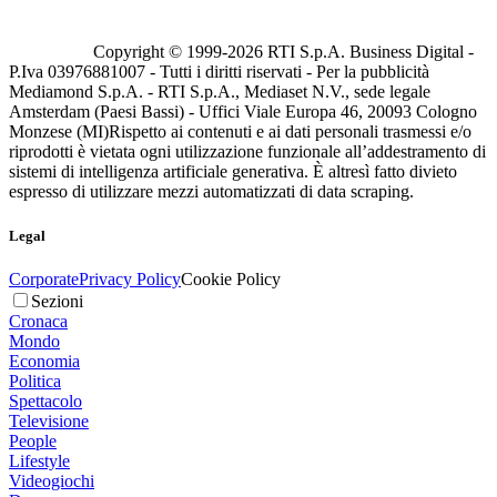
Copyright © 1999-
2026
RTI S.p.A. Business Digital -
P.Iva 03976881007 - Tutti i diritti riservati - Per la pubblicità
Mediamond S.p.A. - RTI S.p.A., Mediaset N.V., sede legale
Amsterdam (Paesi Bassi) - Uffici Viale Europa 46, 20093 Cologno
Monzese (MI)
Rispetto ai contenuti e ai dati personali trasmessi e/o
riprodotti è vietata ogni utilizzazione funzionale all’addestramento di
sistemi di intelligenza artificiale generativa. È altresì fatto divieto
espresso di utilizzare mezzi automatizzati di data scraping.
Legal
Corporate
Privacy Policy
Cookie Policy
Sezioni
Cronaca
Mondo
Economia
Politica
Spettacolo
Televisione
People
Lifestyle
Videogiochi