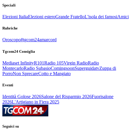
Speciali
Elezioni Italia
Elezioni estero
Grande Fratello
L'isola dei famosi
Amici
Rubriche
Oroscopo
#tgcom24amarcord
Tgcom24 Consiglia
Mediaset Infinity
R101
Radio 105
Virgin Radio
Radio
Montecarlo
Radio Subasio
Comingsoon
Superguidatv
Zuppa di
Porro
Non Sprecare
Cotto e Mangiato
Eventi
Identità Golose 2026
Salone del Risparmio 2026
Fuorisalone
2026
L'Artigiano in Fiera 2025
Seguici su