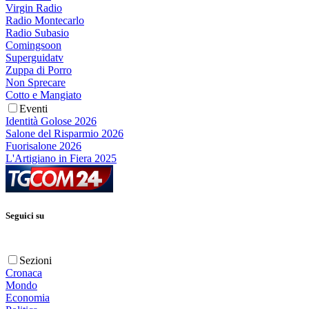
Virgin Radio
Radio Montecarlo
Radio Subasio
Comingsoon
Superguidatv
Zuppa di Porro
Non Sprecare
Cotto e Mangiato
Eventi
Identità Golose 2026
Salone del Risparmio 2026
Fuorisalone 2026
L'Artigiano in Fiera 2025
Seguici su
Sezioni
Cronaca
Mondo
Economia