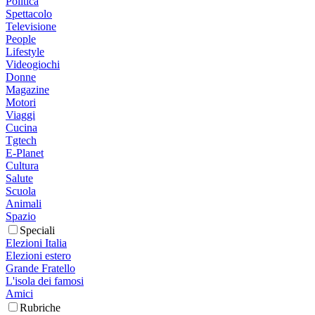
Politica
Spettacolo
Televisione
People
Lifestyle
Videogiochi
Donne
Magazine
Motori
Viaggi
Cucina
Tgtech
E-Planet
Cultura
Salute
Scuola
Animali
Spazio
Speciali
Elezioni Italia
Elezioni estero
Grande Fratello
L'isola dei famosi
Amici
Rubriche