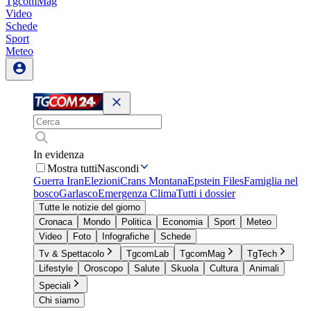
TgcomMag
Video
Schede
Sport
Meteo
In evidenza
Mostra tutti
Nascondi
Guerra Iran
Elezioni
Crans Montana
Epstein Files
Famiglia nel
bosco
Garlasco
Emergenza Clima
Tutti i dossier
Tutte le notizie del giorno
Cronaca
Mondo
Politica
Economia
Sport
Meteo
Video
Foto
Infografiche
Schede
Tv & Spettacolo
TgcomLab
TgcomMag
TgTech
Lifestyle
Oroscopo
Salute
Skuola
Cultura
Animali
Speciali
Chi siamo