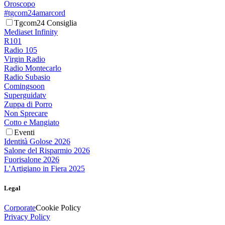
Oroscopo
#tgcom24amarcord
Tgcom24 Consiglia
Mediaset Infinity
R101
Radio 105
Virgin Radio
Radio Montecarlo
Radio Subasio
Comingsoon
Superguidatv
Zuppa di Porro
Non Sprecare
Cotto e Mangiato
Eventi
Identità Golose 2026
Salone del Risparmio 2026
Fuorisalone 2026
L'Artigiano in Fiera 2025
Legal
Corporate
Cookie Policy
Privacy Policy