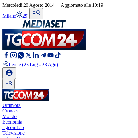
Mercoledì 20 Agosto 2014
-
Aggiornato alle
10:19
Milano
29°
Leone
(23 Lug - 23 Ago)
Ultim'ora
Cronaca
Mondo
Economia
TgcomLab
Televisione